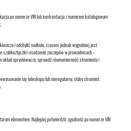
ikacja po numerze VIN lub konfrontacja z numerem katalogowym
.
iwacza i odchylić nadkole, czasem jednak wygodniej jest
ie szybkozłączki i osadzenie zaczepów w prowadnicach –
m układ spryskiwaczy, sprawdź równomierność strumienia i
iewysuwanie się teleskopu lub nieregularny, słaby strumień.
.
starym elementem. Najlepiej potwierdzić zgodność po numerze VIN