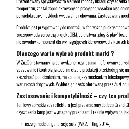
Prezentowany spryskiwacz to element roboczy układu czyszczenia 
temperatur, został zaprojektowany do pracy pod wysokim ciśnieniem
po wielokrotnych cyklach wysuwania i chowania. Zastosowany mech
Produkt jest przygotowany do montażu w fabryczne punkty mocowan
zaczepów odwzorowują projekt OEM, co ułatwia „plug & play” bez p
niezawodny komponent dla wymagających kierowców, dla których kate
Dlaczego warto wybrać produkt marki ?
W ZuzCar stawiamy na sprawdzone rozwiązania – oferowany spryski
spasowanie i kontrola jakości na etapie produkcji przekładają się 
szczelność pod ciśnieniem, ma solidniejszy mechanizm teleskopowy 
warunkach drogowych. Wybierając część oferowaną przez ZuzCar, in
Zastosowanie i kompatybilność – czy ten pro
Ten lewy spryskiwacz reflektora jest przeznaczony do Jeep Grand C
czyszczenia lamp jest wymagany przepisami i realnie wpływa na jak
nazwę modelu i generację auta (WK2, lifting 2014-),