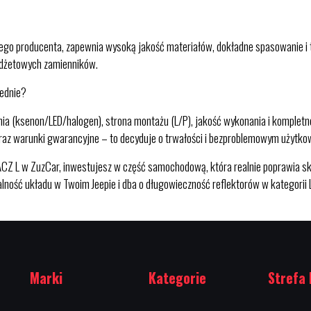
go producenta, zapewnia wysoką jakość materiałów, dokładne spasowanie i 
budżetowych zamienników.
zednie?
ia (ksenon/LED/halogen), strona montażu (L/P), jakość wykonania i kompletno
raz warunki gwarancyjne – to decyduje o trwałości i bezproblemowym użytko
w ZuzCar, inwestujesz w część samochodową, która realnie poprawia skute
lność układu w Twoim Jeepie i dba o długowieczność reflektorów w kategorii 
Marki
Kategorie
Strefa 