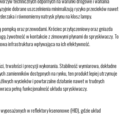
tworzyw technicznych odpornych na warunki drogowe i wahania
yzyjnie dobrane uszczelnienia minimalizują ryzyko przecieków nawet
erzaka i równomierny natrysk płynu na klosz lampy.
ą pompką oraz przewodami. Króciec przyłączeniowy oraz gniazda
ługą żywotność w kontakcie z zimowymi płynami do spryskiwaczy. To
towa infrastruktura wpływająca na ich efektywność.
 trwałości i precyzji wykonania. Stabilność wymiarowa, dokładne
zych zamienników dostępnych na rynku, ten produkt lepiej utrzymuje
ążliwych wycieków i powtarzalne działanie nawet w trudnych
ywraca pełną funkcjonalność układu spryskiwaczy.
i wyposażonych w reflektory ksenonowe (HID), gdzie układ