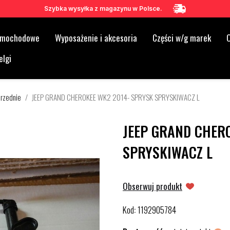
Szybka wysyłka z magazynu w Polsce.
samochodowe
Wyposażenie i akcesoria
Części w/g marek
O
elgi
rzednie
JEEP GRAND CHEROKEE WK2 2014- SPRYSK SPRYSKIWACZ L
JEEP GRAND CHER
SPRYSKIWACZ L
Obserwuj produkt
Kod
1192905784
: