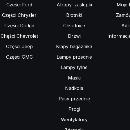
Cześci Ford
Atrapy, zaślepki
Moje 
Części Chrysler
Błotniki
Zamów
Części Dodge
Chłodnice
Adr
Chęści Chevrolet
Drzwi
Informacj
Części Jeep
Klapy bagażnika
Części GMC
Lampy przednie
Lampy tylne
Maski
Nadkola
Pasy przednie
Progi
Wentylatory