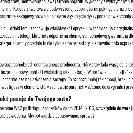
reflektorów, montowany po lewej stronie pojazdu. Wykonany z wytrzymałych 
 płynu. Korpus z tworzywa o podwyższonej odporności na pęknięcia oraz prec
anizm teleskopowy pozwala na pewne wysunięcie dyszy ponad powierzchnię zd
ia – dzięki temu zachowuje właściwy kąt oprysku i współpracuje z oryginaln
rzeróbek instalacji. Materiały odporne na chemię samochodową gwarantują d
goria Lampy przednie to nie tylko same reflektory, ale również cała osprzę
wacz pochodzi od renomowanego producenta, który przykłada wagę do jakości,
na bezproblemowy montaż i wieloletnią eksploatację. W porównaniu do najtańs
i odporniejsze na uszkodzenia zaczepy. To oznacza mniej reklamacji, brak uci
westujesz w element, który zachowuje parametry zbliżone do oryginału i prz
dukt pasuje do Twojego auta?
herokee WK2 po liftingu, z roczników około 2014–2016, szczególnie do wersj
ość oświetlenia. Aby potwierdzić dopasowanie, sprawdź: