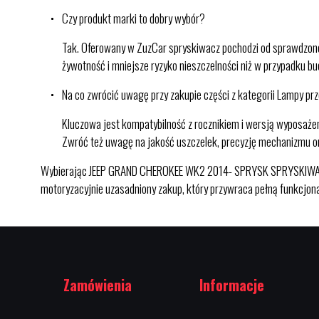
Czy produkt marki to dobry wybór?
Tak. Oferowany w ZuzCar spryskiwacz pochodzi od sprawdzone
żywotność i mniejsze ryzyko nieszczelności niż w przypadku 
Na co zwrócić uwagę przy zakupie części z kategorii Lampy pr
Kluczowa jest kompatybilność z rocznikiem i wersją wyposażen
Zwróć też uwagę na jakość uszczelek, precyzję mechanizmu o
Wybierając JEEP GRAND CHEROKEE WK2 2014- SPRYSK SPRYSKIWACZ L 
motoryzacyjnie uzasadniony zakup, który przywraca pełną funkcjona
Zamówienia
Informacje