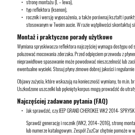
stronę montażu (L – lewa),
typ reflektora (ksenon),
rocznik i wersję wyposażenia, a także porównaj kształt i p
stosowanym w Twoim aucie. W razie wątpliwości skontaktuj s
Montaż i praktyczne porady użytkowe
Wymiana spryskiwacza reflektora najczęściej wymaga dostępu od s
poluzować mocowania zderzaka. Przed odpięciem przewodu z płynem
nieprawidłowe spasowanie może powodować nieszczelność lub zacina
ewentualne wycieki. Stosuj płyny zimowe dobrej jakości i regularnie
Objawy zużycia, które wskazują na konieczność wymiany, to m.in. br
Uszkodzone uszczelki lub pęknięty korpus mogą prowadzić do utraty
Najczęściej zadawane pytania (FAQ)
Jak sprawdzić, czy JEEP GRAND CHEROKEE WK2 2014- SPRYSK
Sprawdź generację i rocznik (WK2, 2014–2016), stronę montaż
lub numerze katalogowym. Zespół ZuzCar chętnie pomoże w we