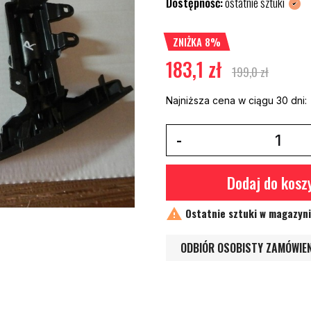
Dostępność:
ostatnie sztuki
ZNIŻKA 8%
183,1 zł
199,0 zł
Najniższa cena w ciągu 30 dni:
Dodaj do kosz

Ostatnie sztuki w magazyn
ODBIÓR OSOBISTY ZAMÓWIE