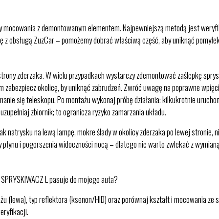
unkty mocowania z demontowanym elementem. Najpewniejszą metodą jest weryf
ię z obsługą ZuzCar – pomożemy dobrać właściwą część, aby uniknąć pomyłek
trony zderzaka. W wielu przypadkach wystarczy zdemontować zaślepkę sprysk
 zabezpiecz okolicę, by uniknąć zabrudzeń. Zwróć uwagę na poprawne wpięc
nie się teleskopu. Po montażu wykonaj próbę działania: kilkukrotnie urucho
 uzupełniaj zbiornik; to ogranicza ryzyko zamarzania układu.
ak natrysku na lewą lampę, mokre ślady w okolicy zderzaka po lewej stronie, n
 płynu i pogorszenia widoczności nocą – dlatego nie warto zwlekać z wymianą
 SPRYSKIWACZ L pasuje do mojego auta?
u (lewa), typ reflektora (ksenon/HID) oraz porównaj kształt i mocowania ze 
ryfikacji.