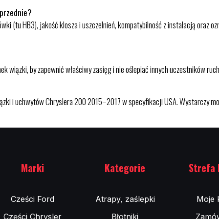
 przednie?
ówki (tu HB3), jakość klosza i uszczelnień, kompatybilność z instalacją oraz 
ek wiązki, by zapewnić właściwy zasięg i nie oślepiać innych uczestników ruch
wiązki i uchwytów Chryslera 200 2015–2017 w specyfikacji USA. Wystarczy mont
Marki
Kategorie
Strefa 
Cześci Ford
Atrapy, zaślepki
Moje 
Części Chrysler
Błotniki
Zamów