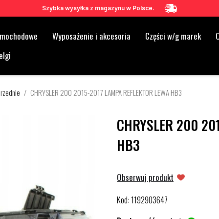
Szybka wysyłka z magazynu w Polsce.
samochodowe
Wyposażenie i akcesoria
Części w/g marek
O
elgi
rzednie
CHRYSLER 200 2015-2017 LAMPA REFLEKTOR LEWA HB3
CHRYSLER 200 20
HB3
Obserwuj produkt
Kod
1192903647
: