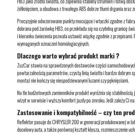
HB3 jako źródła światła, co zapewnia stabilny strumień i łatwą ob
żółknięciem, a obudowa z trwałego ABS dobrze tłumi drgania oraz z
Precyzyjnie odwzorowane punkty mocujące i wtyczki zgodne z fabry
dobrana pod żarówkę HB3, co przekłada się na czytelną granicę świa
i kierunku świecenia pozwala ustawić wiązkę zgodnie z przepisami
wymaganych oznaczeń homologacyjnych.
Dlaczego warto wybrać produkt marki ?
ZuzCar stawia na sprawdzonych dostawców części samochodowych, kt
powtarzalnością parametrów, czystą linią światła i bardzo dobrym
montaż nie kończy się niespodziewanymi luzami czy pęknięciami.
Na tle budżetowych zamienników produkt wyróżnia się stabilnością j
wizyt w serwisie i wyższy komfort jazdy po zmroku. Jeśli zależy Ci n
Zastosowanie i kompatybilność – czy ten pro
Reflektor pasuje do CHRYSLER 200 w generacji produkowanej w lata
docelowy auta, a także porównaj kształt klosza, rozmieszczenie uc