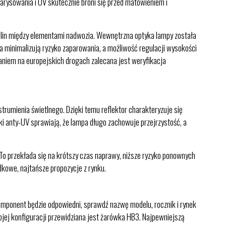
arysowania i UV skutecznie broni się przed matowieniem i
zelin między elementami nadwozia. Wewnętrzna optyka lampy została
ia minimalizują ryzyko zaparowania, a możliwość regulacji wysokości
aniem na europejskich drogach zalecana jest weryfikacja
umienia świetlnego. Dzięki temu reflektor charakteryzuje się
 anty-UV sprawiają, że lampa długo zachowuje przejrzystość, a
 To przekłada się na krótszy czas naprawy, niższe ryzyko ponownych
adkowe, najtańsze propozycje z rynku.
mponent będzie odpowiedni, sprawdź nazwę modelu, rocznik i rynek
ojej konfiguracji przewidziana jest żarówka HB3. Najpewniejszą