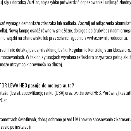
j się z doradcą ZuzCar, aby szybko potwierdzić dopasowanie i uniknąć zbędn
 wymaga demontażu zderzaka lub nadkola. Zacznij od odłączenia akumulatora,
zczelki). Nową lampę osadź równo w gnieździe, dokręcając śruby bez nadmierne
nie wiązki na stanowisku lub przy ścianie, zgodnie z wytycznymi producenta.
 i nie dotykaj palcami szklanej bańki. Regularnie kontroluj stan klosza oraz
a mocowaniach. W takich sytuacjach wymiana reflektora przywraca pełną skut
omoże utrzymać klarowność na dłużej.
KTOR LEWA HB3 pasuje do mojego auta?
ażu (lewa), specyfikację rynku (USA) oraz typ żarówki HB3. Porównaj kształ
zCar.
rametrach świetlnych, dobrą ochronę przed UV i pewne spasowanie z karoserią
asie po instalacji.