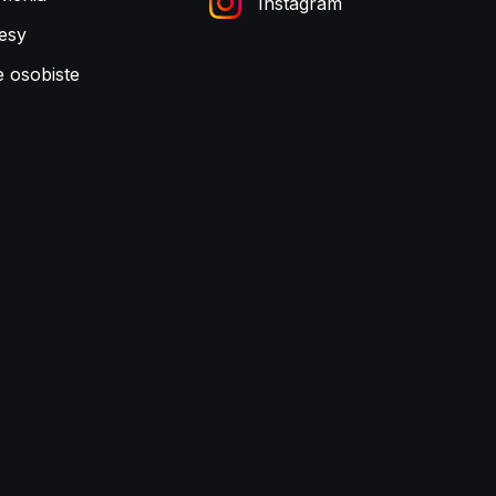
Instagram
esy
e osobiste