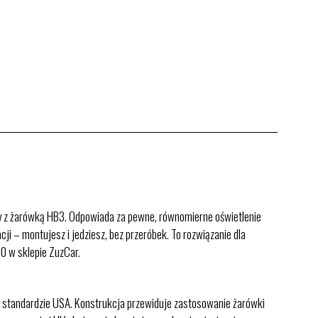
y z żarówką HB3. Odpowiada za pewne, równomierne oświetlenie
ji – montujesz i jedziesz, bez przeróbek. To rozwiązanie dla
0 w sklepie ZuzCar.
 w standardzie USA. Konstrukcja przewiduje zastosowanie żarówki