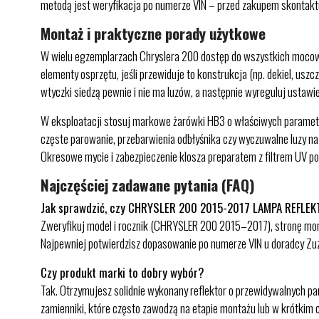
metodą jest weryfikacja po numerze VIN – przed zakupem skontaktu
Montaż i praktyczne porady użytkowe
W wielu egzemplarzach Chryslera 200 dostęp do wszystkich mocowań
elementy osprzętu, jeśli przewiduje to konstrukcja (np. dekiel, us
wtyczki siedzą pewnie i nie ma luzów, a następnie wyreguluj ustawie
W eksploatacji stosuj markowe żarówki HB3 o właściwych parametrach
częste parowanie, przebarwienia odbłyśnika czy wyczuwalne luzy n
Okresowe mycie i zabezpieczenie klosza preparatem z filtrem UV p
Najczęściej zadawane pytania (FAQ)
Jak sprawdzić, czy CHRYSLER 200 2015-2017 LAMPA REFLE
Zweryfikuj model i rocznik (CHRYSLER 200 2015–2017), stronę mont
Najpewniej potwierdzisz dopasowanie po numerze VIN u doradcy Zu
Czy produkt marki to dobry wybór?
Tak. Otrzymujesz solidnie wykonany reflektor o przewidywalnych pa
zamienniki, które często zawodzą na etapie montażu lub w krótkim cz