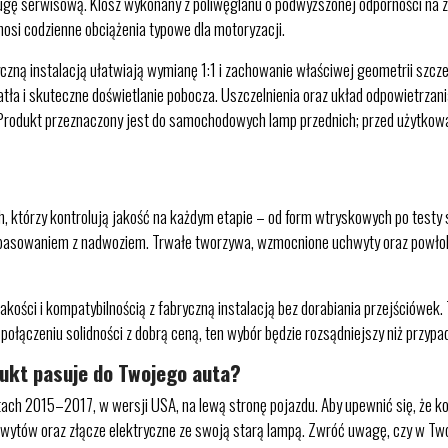
sługę serwisową. Klosz wykonany z poliwęglanu o podwyższonej odporności na z
nosi codzienne obciążenia typowe dla motoryzacji.
czną instalacją ułatwiają wymianę 1:1 i zachowanie właściwej geometrii szc
tła i skuteczne doświetlanie pobocza. Uszczelnienia oraz układ odpowietrzan
. Produkt przeznaczony jest do samochodowych lamp przednich; przed użytkow
órzy kontrolują jakość na każdym etapie – od form wtryskowych po testy str
 spasowaniem z nadwoziem. Trwałe tworzywa, wzmocnione uchwyty oraz powłoki
akości i kompatybilnością z fabryczną instalacją bez dorabiania przejściówek.
a połączeniu solidności z dobrą ceną, ten wybór będzie rozsądniejszy niż przyp
dukt pasuje do Twojego auta?
ch 2015–2017, w wersji USA, na lewą stronę pojazdu. Aby upewnić się, że ko
hwytów oraz złącze elektryczne ze swoją starą lampą. Zwróć uwagę, czy w Tw