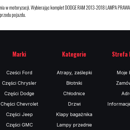
iązania w motoryzacji. Wybierając komplet DODGE RAM 2013-2018 LAMPA PR
przodu pojazdu.
Marki
Kategorie
Strefa 
Cześci Ford
Atrapy, zaślepki
Moje 
Części Chrysler
Błotniki
Zamów
Części Dodge
Chłodnice
Adr
Chęści Chevrolet
Drzwi
Informacj
Części Jeep
Klapy bagażnika
Części GMC
Lampy przednie