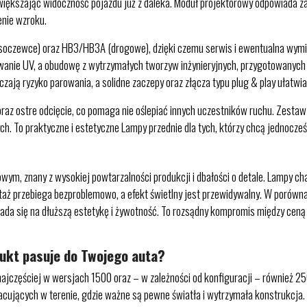
ększając widoczność pojazdu już z daleka. Moduł projektorowy odpowiada za ś
enie wzroku.
soczewce) oraz HB3/HB3A (drogowe), dzięki czemu serwis i ewentualna wymiana
anie UV, a obudowę z wytrzymałych tworzyw inżynieryjnych, przygotowanych d
iczają ryzyko parowania, a solidne zaczepy oraz złącza typu plug & play ułatw
raz ostre odcięcie, co pomaga nie oślepiać innych uczestników ruchu. Zestaw
ch. To praktyczne i estetyczne Lampy przednie dla tych, którzy chcą jednocze
wym, znany z wysokiej powtarzalności produkcji i dbałości o detale. Lampy c
aż przebiega bezproblemowo, a efekt świetlny jest przewidywalny. W porówna
łada się na dłuższą estetykę i żywotność. To rozsądny kompromis między ceną 
dukt pasuje do Twojego auta?
jczęściej w wersjach 1500 oraz – w zależności od konfiguracji – również 2
racujących w terenie, gdzie ważne są pewne światła i wytrzymała konstrukcja.