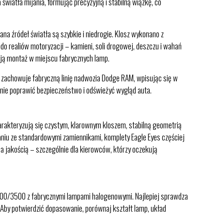
wiatła mijania, formując precyzyjną i stabilną wiązkę, co
 źródeł światła są szybkie i niedrogie. Klosz wykonano z
o realiów motoryzacji – kamieni, soli drogowej, deszczu i wahań
iają montaż w miejscu fabrycznych lamp.
 zachowuje fabryczną linię nadwozia Dodge RAM, wpisując się w
śnie poprawić bezpieczeństwo i odświeżyć wygląd auta.
harakteryzują się czystym, klarownym kloszem, stabilną geometrią
niu ze standardowymi zamiennikami, komplety Eagle Eyes częściej
a jakością – szczególnie dla kierowców, którzy oczekują
500/3500 z fabrycznymi lampami halogenowymi. Najlepiej sprawdza
 Aby potwierdzić dopasowanie, porównaj kształt lamp, układ