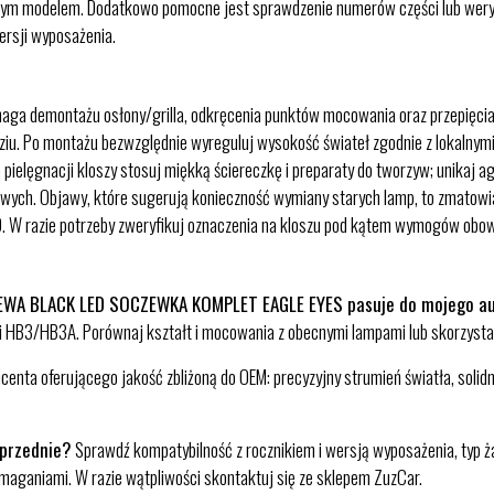
m modelem. Dodatkowo pomocne jest sprawdzenie numerów części lub weryfi
rsji wyposażenia.
ga demontażu osłony/grilla, odkręcenia punktów mocowania oraz przepięcia z
oziu. Po montażu bezwzględnie wyreguluj wysokość świateł zgodnie z lokalnymi
o pielęgnacji kloszy stosuj miękką ściereczkę i preparaty do tworzyw; unikaj a
wych. Objawy, które sugerują konieczność wymiany starych lamp, to zmatowiałe
ED. W razie potrzeby zweryfikuj oznaczenia na kloszu pod kątem wymogów obo
LEWA BLACK LED SOCZEWKA KOMPLET EAGLE EYES pasuje do mojego a
 i HB3/HB3A. Porównaj kształt i mocowania z obecnymi lampami lub skorzystaj
centa oferującego jakość zbliżoną do OEM: precyzyjny strumień światła, solid
 przednie?
Sprawdź kompatybilność z rocznikiem i wersją wyposażenia, typ 
ymaganiami. W razie wątpliwości skontaktuj się ze sklepem ZuzCar.