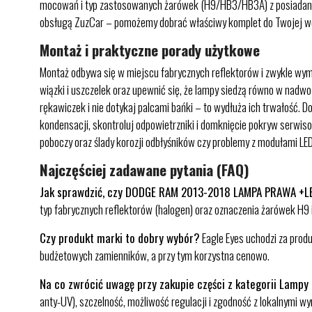
mocowań i typ zastosowanych żarówek (H9/HB3/HB3A) z posiadany
obsługą ZuzCar – pomożemy dobrać właściwy komplet do Twojej we
Montaż i praktyczne porady użytkowe
Montaż odbywa się w miejscu fabrycznych reflektorów i zwykle wyma
wiązki i uszczelek oraz upewnić się, że lampy siedzą równo w nadw
rękawiczek i nie dotykaj palcami bańki – to wydłuża ich trwałość. D
kondensacji, skontroluj odpowietrzniki i domknięcie pokryw serwiso
poboczy oraz ślady korozji odbłyśników czy problemy z modułami L
Najczęściej zadawane pytania (FAQ)
Jak sprawdzić, czy DODGE RAM 2013-2018 LAMPA PRAWA +
typ fabrycznych reflektorów (halogen) oraz oznaczenia żarówek H9
Czy produkt marki to dobry wybór?
Eagle Eyes uchodzi za produ
budżetowych zamienników, a przy tym korzystna cenowo.
Na co zwrócić uwagę przy zakupie części z kategorii Lampy
anty-UV), szczelność, możliwość regulacji i zgodność z lokalnymi w