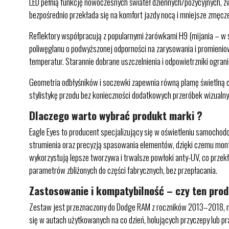
LED pełnią funkcję nowoczesnych świateł dziennych/pozycyjnych, zwi
bezpośrednio przekłada się na komfort jazdy nocą i mniejsze zmęcz
Reflektory współpracują z popularnymi żarówkami H9 (mijania – w 
poliwęglanu o podwyższonej odporności na zarysowania i promieniow
temperatur. Starannie dobrane uszczelnienia i odpowietrzniki ogran
Geometria odbłyśników i soczewki zapewnia równą plamę świetlną o
stylistykę przodu bez konieczności dodatkowych przeróbek wizualny
Dlaczego warto wybrać produkt marki ?
Eagle Eyes to producent specjalizujący się w oświetleniu samochodo
strumienia oraz precyzją spasowania elementów, dzięki czemu mont
wykorzystują lepsze tworzywa i trwalsze powłoki anty-UV, co przek
parametrów zbliżonych do części fabrycznych, bez przepłacania.
Zastosowanie i kompatybilność – czy ten pro
Zestaw jest przeznaczony do Dodge RAM z roczników 2013–2018, na
się w autach użytkowanych na co dzień, holujących przyczepy lub p