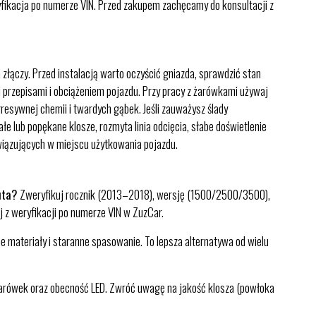
kacja po numerze VIN. Przed zakupem zachęcamy do konsultacji z
łączy. Przed instalacją warto oczyścić gniazda, sprawdzić stan
 przepisami i obciążeniem pojazdu. Przy pracy z żarówkami używaj
gresywnej chemii i twardych gąbek. Jeśli zauważysz ślady
 lub popękane klosze, rozmyta linia odcięcia, słabe doświetlenie
wiązujących w miejscu użytkowania pojazdu.
uta?
Zweryfikuj rocznik (2013–2018), wersję (1500/2500/3500),
 z weryfikacji po numerze VIN w ZuzCar.
ne materiały i staranne spasowanie. To lepsza alternatywa od wielu
żarówek oraz obecność LED. Zwróć uwagę na jakość klosza (powłoka