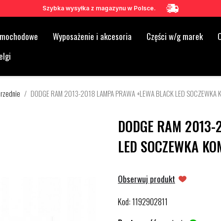
Szybka wysyłka z magazynu w Polsce.
samochodowe
Wyposażenie i akcesoria
Części w/g marek
O
elgi
rzednie
DODGE RAM 2013-2018 LAMPA PRAWA +LEWA BLACK LED SOCZEWKA K
DODGE RAM 2013-
LED SOCZEWKA KOM
Obserwuj produkt
Kod
1192902811
: