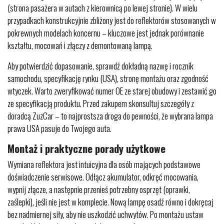
(strona pasażera w autach z kierownicą po lewej stronie). W wielu
przypadkach konstrukcyjnie zbliżony jest do reflektorów stosowanych w
pokrewnych modelach koncernu – kluczowe jest jednak porównanie
kształtu, mocowań i złączy z demontowaną lampą.
Aby potwierdzić dopasowanie, sprawdź dokładną nazwę i rocznik
samochodu, specyfikację rynku (USA), stronę montażu oraz zgodność
wtyczek. Warto zweryfikować numer OE ze starej obudowy i zestawić go
ze specyfikacją produktu. Przed zakupem skonsultuj szczegóły z
doradcą ZuzCar – to najprostsza droga do pewności, że wybrana lampa
prawa USA pasuje do Twojego auta.
Montaż i praktyczne porady użytkowe
Wymiana reflektora jest intuicyjna dla osób mających podstawowe
doświadczenie serwisowe. Odłącz akumulator, odkręć mocowania,
wypnij złącze, a następnie przenieś potrzebny osprzęt (oprawki,
zaślepki), jeśli nie jest w komplecie. Nową lampę osadź równo i dokręcaj
bez nadmiernej siły, aby nie uszkodzić uchwytów. Po montażu ustaw