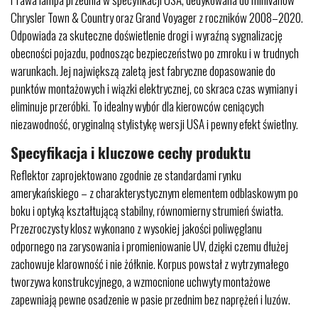
Chrysler Town & Country oraz Grand Voyager z roczników 2008–2020.
Odpowiada za skuteczne doświetlenie drogi i wyraźną sygnalizację
obecności pojazdu, podnosząc bezpieczeństwo po zmroku i w trudnych
warunkach. Jej największą zaletą jest fabryczne dopasowanie do
punktów montażowych i wiązki elektrycznej, co skraca czas wymiany i
eliminuje przeróbki. To idealny wybór dla kierowców ceniących
niezawodność, oryginalną stylistykę wersji USA i pewny efekt świetlny.
Specyfikacja i kluczowe cechy produktu
Reflektor zaprojektowano zgodnie ze standardami rynku
amerykańskiego – z charakterystycznym elementem odblaskowym po
boku i optyką kształtującą stabilny, równomierny strumień światła.
Przezroczysty klosz wykonano z wysokiej jakości poliwęglanu
odpornego na zarysowania i promieniowanie UV, dzięki czemu dłużej
zachowuje klarowność i nie żółknie. Korpus powstał z wytrzymałego
tworzywa konstrukcyjnego, a wzmocnione uchwyty montażowe
zapewniają pewne osadzenie w pasie przednim bez naprężeń i luzów.