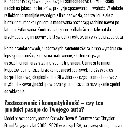
Komponenty sygnowane jako Części samochodowe Chrysler kładą
nacisk na jakość materiałów, precyzję spasowania i trwałość. W efekcie
reflektor harmonijnie współgra z linią nadwozia, dobrze licuje się z
błotnikiem, maską i grillem, a mocowania pozostają stabilne nawet po
latach użytkowania. Kontrola jakości oraz dbałość o detale optyki
przekładają się na pewny efekt świetlny i estetyczny wygląd przodu auta.
Na tle standardowych, budżetowych zamienników ta lampa wyróżnia się
lepszą odpornością klosza na matowienie, skuteczniejszym
uszczelnieniem oraz stabilną geometrią snopu. Oznacza to mniej
kłopotów po montażu, brak konieczności poprawek i dłuższy okres
bezproblemowej eksploatacji. Jeśli wybierasz części samochodowe z
myślą o bezawaryjności i powtarzalnym montażu, to rozwiązanie spełni
oczekiwania.
Zastosowanie i kompatybilność – czy ten
produkt pasuje do Twojego auta?
Model przeznaczony jest do Chrysler Town & Country oraz Chrysler
Grand Voyager z lat 2008–2020 w wersji USA, na prawą stronę pojazdu