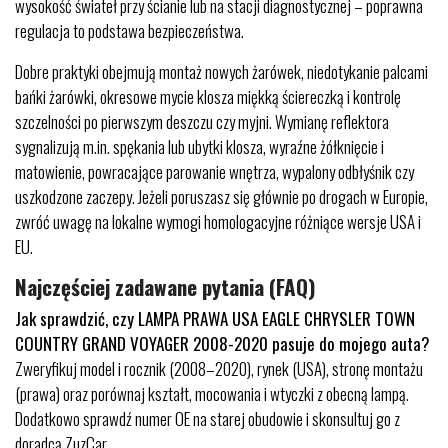
wysokość świateł przy ścianie lub na stacji diagnostycznej – poprawna
regulacja to podstawa bezpieczeństwa.
Dobre praktyki obejmują montaż nowych żarówek, niedotykanie palcami
bańki żarówki, okresowe mycie klosza miękką ściereczką i kontrolę
szczelności po pierwszym deszczu czy myjni. Wymianę reflektora
sygnalizują m.in. spękania lub ubytki klosza, wyraźne żółknięcie i
matowienie, powracające parowanie wnętrza, wypalony odbłyśnik czy
uszkodzone zaczepy. Jeżeli poruszasz się głównie po drogach w Europie,
zwróć uwagę na lokalne wymogi homologacyjne różniące wersje USA i
EU.
Najczęściej zadawane pytania (FAQ)
Jak sprawdzić, czy LAMPA PRAWA USA EAGLE CHRYSLER TOWN
COUNTRY GRAND VOYAGER 2008-2020 pasuje do mojego auta?
Zweryfikuj model i rocznik (2008–2020), rynek (USA), stronę montażu
(prawa) oraz porównaj kształt, mocowania i wtyczki z obecną lampą.
Dodatkowo sprawdź numer OE na starej obudowie i skonsultuj go z
doradcą ZuzCar.