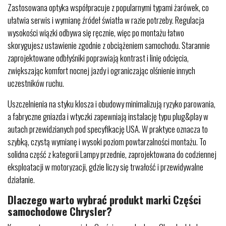
Zastosowana optyka współpracuje z popularnymi typami żarówek, co
ułatwia serwis i wymianę źródeł światła w razie potrzeby. Regulacja
wysokości wiązki odbywa się ręcznie, więc po montażu łatwo
skorygujesz ustawienie zgodnie z obciążeniem samochodu. Starannie
zaprojektowane odbłyśniki poprawiają kontrast i linię odcięcia,
zwiększając komfort nocnej jazdy i ograniczając olśnienie innych
uczestników ruchu.
Uszczelnienia na styku klosza i obudowy minimalizują ryzyko parowania,
a fabryczne gniazda i wtyczki zapewniają instalację typu plug&play w
autach przewidzianych pod specyfikację USA. W praktyce oznacza to
szybką, czystą wymianę i wysoki poziom powtarzalności montażu. To
solidna część z kategorii Lampy przednie, zaprojektowana do codziennej
eksploatacji w motoryzacji, gdzie liczy się trwałość i przewidywalne
działanie.
Dlaczego warto wybrać produkt marki Części
samochodowe Chrysler?