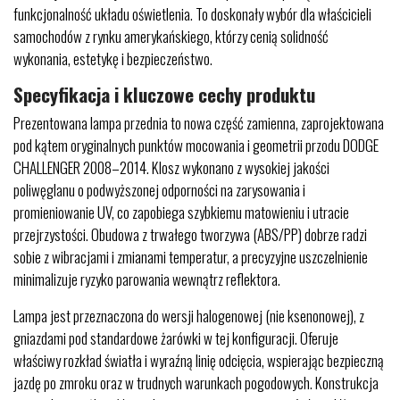
funkcjonalność układu oświetlenia. To doskonały wybór dla właścicieli
samochodów z rynku amerykańskiego, którzy cenią solidność
wykonania, estetykę i bezpieczeństwo.
Specyfikacja i kluczowe cechy produktu
Prezentowana lampa przednia to nowa część zamienna, zaprojektowana
pod kątem oryginalnych punktów mocowania i geometrii przodu DODGE
CHALLENGER 2008–2014. Klosz wykonano z wysokiej jakości
poliwęglanu o podwyższonej odporności na zarysowania i
promieniowanie UV, co zapobiega szybkiemu matowieniu i utracie
przejrzystości. Obudowa z trwałego tworzywa (ABS/PP) dobrze radzi
sobie z wibracjami i zmianami temperatur, a precyzyjne uszczelnienie
minimalizuje ryzyko parowania wewnątrz reflektora.
Lampa jest przeznaczona do wersji halogenowej (nie ksenonowej), z
gniazdami pod standardowe żarówki w tej konfiguracji. Oferuje
właściwy rozkład światła i wyraźną linię odcięcia, wspierając bezpieczną
jazdę po zmroku oraz w trudnych warunkach pogodowych. Konstrukcja