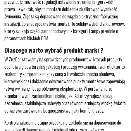
przewiduje możliwość regulacji ustawienia strumienia (góra–dół,
prawo–lewo) tak, aby po montażu dokładnie skalibrować wysokość
świecenia. Złącza są dopasowane do wiązki elektrycznej fabrycznej
instalacji, co znacząco ułatwia montaż. To solidny wybór dla kierowców,
którzy szukają części samochodowych z kategorii Lampy przednie o
parametrach bliskich OEM.
Dlaczego warto wybrać produkt marki ?
W ZuzCar stawiamy na sprawdzonych producentów, których produkty
cechują się powtarzalną jakością i precyzją wykonania. Taki reflektor to
znakomity kompromis między ceną a trwałością: mocna obudowa,
klarowny klosz i dokładnie odwzorowane punkty montażowe zapewniają
łatwą wymianę i bezproblemową eksploatację. W porównaniu ze
standardowymi zamiennikami niskiej jakości otrzymujesz lepszą
szczelność, stabilniejsze uchwyty oraz równomierniejszą wiązkę światła,
co wpływa zarówno na bezpieczeństwo, jak i komfort jazdy.
Kontrola jakości na etapie produkcji przekłada się na dopasowanie do
specyfikacji danego modelu i minimalizuje ryzyko luzów czy