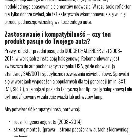
niedokładnego spasowania elementów nadwozia. W rezultacie reflektor
nie tylko dobrze świeci, ale też estetycznie wkomponowuje się w linię
przodu, podnosząc wizualną wartość całego auta.
Zastosowanie i kompatybilność – czy ten
produkt pasuje do Twojego auta?
Prawy reflektor przedni pasuje do DODGE CHALLENGER z lat 2008–
2014, w wersjach z instalacją halogenową. Rekomendowany jest
zwłaszcza do aut pochodzących z rynku USA, gdzie obowiązują
standardy SAE/DOT i specyficzne rozwiązania oświetleniowe. Sprawdzi
się w wersjach wyposażenia popularnych dla tej generacji (m.in. SXT,
R/T, SRT8), o ile pojazd posiada fabryczną konfigurację halogenową i nie
był modyfikowany w zakresie wiązki lub uchwytów lamp.
Aby potwierdzić kompatybilność, porównaj:
rocznik i generację auta (2008–2014),
stronę montażu (prawa – strona pasażera w autach z kierownicą
po lewej),