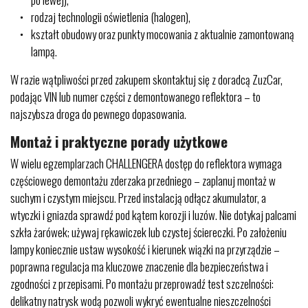
rodzaj technologii oświetlenia (halogen),
kształt obudowy oraz punkty mocowania z aktualnie zamontowaną
lampą.
W razie wątpliwości przed zakupem skontaktuj się z doradcą ZuzCar,
podając VIN lub numer części z demontowanego reflektora – to
najszybsza droga do pewnego dopasowania.
Montaż i praktyczne porady użytkowe
W wielu egzemplarzach CHALLENGERA dostęp do reflektora wymaga
częściowego demontażu zderzaka przedniego – zaplanuj montaż w
suchym i czystym miejscu. Przed instalacją odłącz akumulator, a
wtyczki i gniazda sprawdź pod kątem korozji i luzów. Nie dotykaj palcami
szkła żarówek; używaj rękawiczek lub czystej ściereczki. Po założeniu
lampy koniecznie ustaw wysokość i kierunek wiązki na przyrządzie –
poprawna regulacja ma kluczowe znaczenie dla bezpieczeństwa i
zgodności z przepisami. Po montażu przeprowadź test szczelności:
delikatny natrysk wodą pozwoli wykryć ewentualne nieszczelności