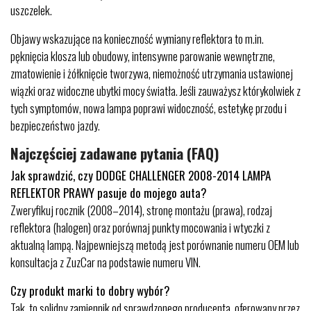
uszczelek.
Objawy wskazujące na konieczność wymiany reflektora to m.in.
pęknięcia klosza lub obudowy, intensywne parowanie wewnętrzne,
zmatowienie i żółknięcie tworzywa, niemożność utrzymania ustawionej
wiązki oraz widoczne ubytki mocy światła. Jeśli zauważysz którykolwiek z
tych symptomów, nowa lampa poprawi widoczność, estetykę przodu i
bezpieczeństwo jazdy.
Najczęściej zadawane pytania (FAQ)
Jak sprawdzić, czy DODGE CHALLENGER 2008-2014 LAMPA
REFLEKTOR PRAWY pasuje do mojego auta?
Zweryfikuj rocznik (2008–2014), stronę montażu (prawa), rodzaj
reflektora (halogen) oraz porównaj punkty mocowania i wtyczki z
aktualną lampą. Najpewniejszą metodą jest porównanie numeru OEM lub
konsultacja z ZuzCar na podstawie numeru VIN.
Czy produkt marki to dobry wybór?
Tak, to solidny zamiennik od sprawdzonego producenta, oferowany przez