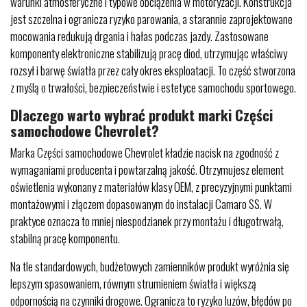
warunki atmosferyczne i typowe obciążenia w motoryzacji. Konstrukcja
jest szczelna i ogranicza ryzyko parowania, a starannie zaprojektowane
mocowania redukują drgania i hałas podczas jazdy. Zastosowane
komponenty elektroniczne stabilizują pracę diod, utrzymując właściwy
rozsył i barwę światła przez cały okres eksploatacji. To część stworzona
z myślą o trwałości, bezpieczeństwie i estetyce samochodu sportowego.
Dlaczego warto wybrać produkt marki Części
samochodowe Chevrolet?
Marka Części samochodowe Chevrolet kładzie nacisk na zgodność z
wymaganiami producenta i powtarzalną jakość. Otrzymujesz element
oświetlenia wykonany z materiałów klasy OEM, z precyzyjnymi punktami
montażowymi i złączem dopasowanym do instalacji Camaro SS. W
praktyce oznacza to mniej niespodzianek przy montażu i długotrwałą,
stabilną pracę komponentu.
Na tle standardowych, budżetowych zamienników produkt wyróżnia się
lepszym spasowaniem, równym strumieniem światła i większą
odpornością na czynniki drogowe. Ogranicza to ryzyko luzów, błędów po