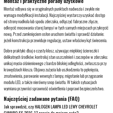
Montaż i praktyczne porady użytkowe
Montaż odbywa się w oryginalnych punktach nadwozia i zwykle nie
wymaga modyfikacji instalacji. Najczęściej wystarczy uzyskać dostęp
od strony nadkola lub spodu zderzaka, odłączyć fabryczne złącze,
odkręcić mocowania starej lampy i w tych samych miejscach przykręcić
nową. Przed zamknięciem osłon uruchom światła i sprawdź działanie;
jeżeli konstrukcja przewiduje regulację, ustaw właściwy kąt świecenia.
Dobre praktyki: dbaj o czysty klosz, używając miękkiej ściereczki i
delikatnych środków; kontroluj stan uszczelnień i zaczepów w zderzaku;
unikaj mycia ciśnieniowego z bardzo bliskiej odległości, zwłaszcza przy
krawędziach klosza. Objawy zużycia lub uszkodzenia to pęknięcia,
zmatowienia, parowanie wewnątrz lampy, migotanie lub przygasanie
modułu LED, a także nierówny snop światła. W takich sytuacjach
wymiana przywróci sprawność oświetlenia i poprawi bezpieczeństwo.
Najczęściej zadawane pytania (FAQ)
Jak sprawdzić, czy HALOGEN LAMPA LED LEWY CHEVROLET
CAMARO SS 2016-17 pasuje do mojego auta?