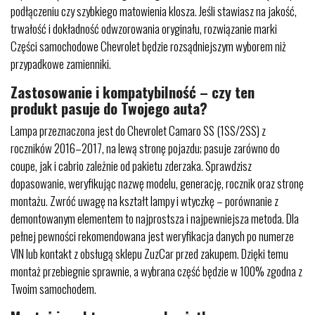
podłączeniu czy szybkiego matowienia klosza. Jeśli stawiasz na jakość,
trwałość i dokładność odwzorowania oryginału, rozwiązanie marki
Części samochodowe Chevrolet będzie rozsądniejszym wyborem niż
przypadkowe zamienniki.
Zastosowanie i kompatybilność – czy ten
produkt pasuje do Twojego auta?
Lampa przeznaczona jest do Chevrolet Camaro SS (1SS/2SS) z
roczników 2016–2017, na lewą stronę pojazdu; pasuje zarówno do
coupe, jak i cabrio zależnie od pakietu zderzaka. Sprawdzisz
dopasowanie, weryfikując nazwę modelu, generację, rocznik oraz stronę
montażu. Zwróć uwagę na kształt lampy i wtyczkę – porównanie z
demontowanym elementem to najprostsza i najpewniejsza metoda. Dla
pełnej pewności rekomendowana jest weryfikacja danych po numerze
VIN lub kontakt z obsługą sklepu ZuzCar przed zakupem. Dzięki temu
montaż przebiegnie sprawnie, a wybrana część będzie w 100% zgodna z
Twoim samochodem.