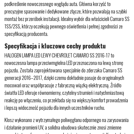
podkreślenie nowoczesnego wyglądu auta. Główna korzyść to
precyzyjne spasowanie i dedykowane złącze, które pozwalają na szybki
montaż bez przeróbek instalacji. Idealny wybór dla właścicieli Camaro SS
1SS/2SS, którzy oczekują pewnego oświetlenia i pełnej zgodności ze
specyfikacją producenta.
Specyfikacja i kluczowe cechy produktu
HALOGEN LAMPA LED LEWY CHEVROLET CAMARO SS 2016-17 to
nowoczesna lampa przeciwmgielna LED przeznaczona na lewą stronę
pojazdu. Została zaprojektowana specjalnie do zderzaka Camaro SS
generacji 2016–2017, dzięki czemu dokładnie pasuje do oryginalnych
mocowań oraz współpracuje z fabryczną wiązką elektryczną. Źródło
światła LED oferuje równomierny, czytelny strumień i natychmiastową
reakcję po włączeniu, co przekłada się na większy komfort prowadzenia
i lepszą widoczność pojazdu dla innych uczestników ruchu.
Klosz wykonano z wytrzymałego poliwęglanu odpornego na zarysowania
i działanie promieni UV, a solidna obudowa skutecznie znosi zmienne