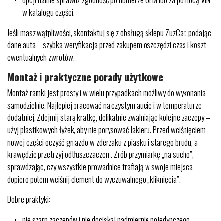
w katalogu części.
Jeśli masz wątpliwości, skontaktuj się z obsługą sklepu ZuzCar, podając
dane auta – szybka weryfikacja przed zakupem oszczędzi czas i koszt
ewentualnych zwrotów.
Montaż i praktyczne porady użytkowe
Montaż ramki jest prosty i w wielu przypadkach możliwy do wykonania
samodzielnie. Najlepiej pracować na czystym aucie i w temperaturze
dodatniej. Zdejmij starą kratkę, delikatnie zwalniając kolejne zaczepy –
użyj plastikowych łyżek, aby nie porysować lakieru. Przed wciśnięciem
nowej części oczyść gniazdo w zderzaku z piasku i starego brudu, a
krawędzie przetrzyj odtłuszczaczem. Zrób przymiarkę „na sucho”,
sprawdzając, czy wszystkie prowadnice trafiają w swoje miejsca –
dopiero potem wciśnij element do wyczuwalnego „kliknięcia”.
Dobre praktyki:
nie szarp zaczepów i nie dociskaj nadmiernie pojedynczego