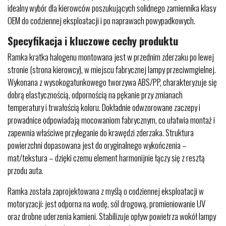
idealny wybór dla kierowców poszukujących solidnego zamiennika klasy
OEM do codziennej eksploatacji i po naprawach powypadkowych.
Specyfikacja i kluczowe cechy produktu
Ramka kratka halogenu montowana jest w przednim zderzaku po lewej
stronie (strona kierowcy), w miejscu fabrycznej lampy przeciwmgielnej.
Wykonana z wysokogatunkowego tworzywa ABS/PP, charakteryzuje się
dobrą elastycznością, odpornością na pękanie przy zmianach
temperatury i trwałością koloru. Dokładnie odwzorowane zaczepy i
prowadnice odpowiadają mocowaniom fabrycznym, co ułatwia montaż i
zapewnia właściwe przyleganie do krawędzi zderzaka. Struktura
powierzchni dopasowana jest do oryginalnego wykończenia –
mat/tekstura – dzięki czemu element harmonijnie łączy się z resztą
przodu auta.
Ramka została zaprojektowana z myślą o codziennej eksploatacji w
motoryzacji: jest odporna na wodę, sól drogową, promieniowanie UV
oraz drobne uderzenia kamieni. Stabilizuje opływ powietrza wokół lampy