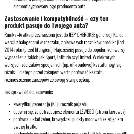
element sygnowany logo producenta auta.
Zastosowanie i kompatybilność – czy ten
produkt pasuje do Twojego auta?
Ramka–kratka przeznaczona jest do JEEP CHEROKEE generacji KL, do
wersji z halogenami w zderzaku, z pierwszych roczników produkcji od
2014 roku (przed liftingiem). Najczęściej pasuje do popularnych wersji
wyposażenia takich jak Sport, Latitude czy Limited. W niektórych
wersjach zderzaków specjalnych (np. off-roadowe) kształt mógł się
różnić – dlatego przed zakupem warto porównać kształt i
rozmieszczenie zaczepów ze swoją starą częścią.
Jak sprawdzić dopasowanie:
zweryfikuj generację (KL) i rocznik pojazdu,
upewnij się, że potrzebujesz elementu LEWEGO (strona kierowcy),
porównaj układ żeber, krawędzie i punkty mocowań ze zdjęciem
swojej kratki,
opcjonalnie sprawdź zgodność po numerze OEM lub za pomocą VIN