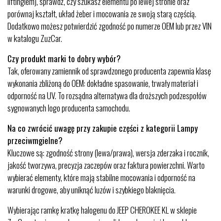
liftingiem), sprawdź, czy szukasz elementu po lewej stronie oraz
porównaj kształt, układ żeber i mocowania ze swoją starą częścią.
Dodatkowo możesz potwierdzić zgodność po numerze OEM lub przez VIN
w katalogu ZuzCar.
Czy produkt marki to dobry wybór?
Tak, oferowany zamiennik od sprawdzonego producenta zapewnia klasę
wykonania zbliżoną do OEM: dokładne spasowanie, trwały materiał i
odporność na UV. To rozsądna alternatywa dla droższych podzespołów
sygnowanych logo producenta samochodu.
Na co zwrócić uwagę przy zakupie części z kategorii Lampy
przeciwmgielne?
Kluczowe są: zgodność strony (lewa/prawa), wersja zderzaka i rocznik,
jakość tworzywa, precyzja zaczepów oraz faktura powierzchni. Warto
wybierać elementy, które mają stabilne mocowania i odporność na
warunki drogowe, aby uniknąć luzów i szybkiego blaknięcia.
Wybierając ramkę kratkę halogenu do JEEP CHEROKEE KL w sklepie