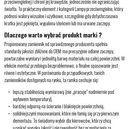
przeciwmgielnej i chroni jej krawędzie, jednocześnie nie ograniczając
światła. To praktyczny element z kategorii Lampy przeciwmgielne, który
podnosi walory wizualne i użytkowe, szczególnie gdy dotychczasowa
kratka jest pęknięta, wypalona słońcem lub ma urwane zaczepy.
Dlaczego warto wybrać produkt marki ?
Proponowany zamiennik od sprawdzonego producenta spełnia
standardy jakości zbliżone do OEM: ma precyzyjnie odlane zaczepy,
powtarzalne wymiary i jednolitą barwę materiału na całej powierzchni. W
efekcie montaż przebiega bezproblemowo, a finalne spasowanie jest
równe i estetyczne. W porównaniu do przypadkowych, tanich
zamienników dostępnych na rynku, ta ramka cechuje się:
lepszą stabilnością wymiarową (nie „pracuje” nadmiernie pod
wpływem temperatury),
bardziej odporną na ścieranie i blaknięcie powierzchnią,
solidniejszymi mocowaniami, które nie łamią się przy pierwszym
demontażu. To świadomy wybór dla kierowców, którzy chcą
uzyskać wysoką jakość i niezawodność bez przepłacania za