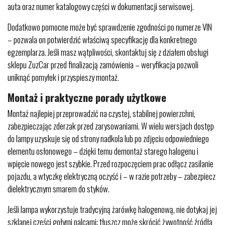
auta oraz numer katalogowy części w dokumentacji serwisowej.
Dodatkowo pomocne może być sprawdzenie zgodności po numerze VIN
– pozwala on potwierdzić właściwą specyfikację dla konkretnego
egzemplarza. Jeśli masz wątpliwości, skontaktuj się z działem obsługi
sklepu ZuzCar przed finalizacją zamówienia – weryfikacja pozwoli
uniknąć pomyłek i przyspieszy montaż.
Montaż i praktyczne porady użytkowe
Montaż najlepiej przeprowadzić na czystej, stabilnej powierzchni,
zabezpieczając zderzak przed zarysowaniami. W wielu wersjach dostęp
do lampy uzyskuje się od strony nadkola lub po zdjęciu odpowiedniego
elementu osłonowego – dzięki temu demontaż starego halogenu i
wpięcie nowego jest szybkie. Przed rozpoczęciem prac odłącz zasilanie
pojazdu, a wtyczkę elektryczną oczyść i – w razie potrzeby – zabezpiecz
dielektrycznym smarem do styków.
Jeśli lampa wykorzystuje tradycyjną żarówkę halogenową, nie dotykaj jej
szklanej części gołymi palcami; tłuszcz może skrócić żywotność źródła