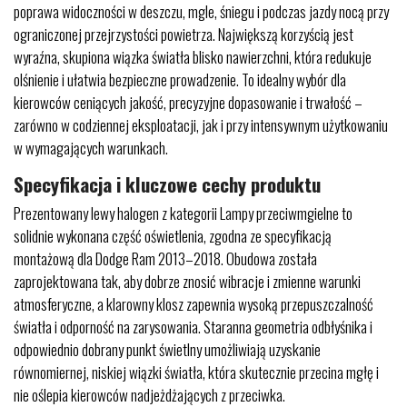
poprawa widoczności w deszczu, mgle, śniegu i podczas jazdy nocą przy
ograniczonej przejrzystości powietrza. Największą korzyścią jest
wyraźna, skupiona wiązka światła blisko nawierzchni, która redukuje
olśnienie i ułatwia bezpieczne prowadzenie. To idealny wybór dla
kierowców ceniących jakość, precyzyjne dopasowanie i trwałość –
zarówno w codziennej eksploatacji, jak i przy intensywnym użytkowaniu
w wymagających warunkach.
Specyfikacja i kluczowe cechy produktu
Prezentowany lewy halogen z kategorii Lampy przeciwmgielne to
solidnie wykonana część oświetlenia, zgodna ze specyfikacją
montażową dla Dodge Ram 2013–2018. Obudowa została
zaprojektowana tak, aby dobrze znosić wibracje i zmienne warunki
atmosferyczne, a klarowny klosz zapewnia wysoką przepuszczalność
światła i odporność na zarysowania. Staranna geometria odbłyśnika i
odpowiednio dobrany punkt świetlny umożliwiają uzyskanie
równomiernej, niskiej wiązki światła, która skutecznie przecina mgłę i
nie oślepia kierowców nadjeżdżających z przeciwka.