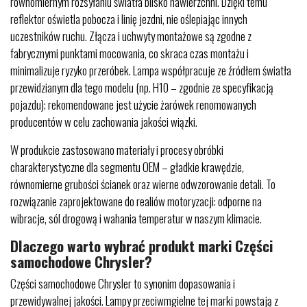
równomiernym rozsyłaniu światła blisko nawierzchni. Dzięki temu
reflektor oświetla pobocza i linię jezdni, nie oślepiając innych
uczestników ruchu. Złącza i uchwyty montażowe są zgodne z
fabrycznymi punktami mocowania, co skraca czas montażu i
minimalizuje ryzyko przeróbek. Lampa współpracuje ze źródłem światła
przewidzianym dla tego modelu (np. H10 – zgodnie ze specyfikacją
pojazdu); rekomendowane jest użycie żarówek renomowanych
producentów w celu zachowania jakości wiązki.
W produkcie zastosowano materiały i procesy obróbki
charakterystyczne dla segmentu OEM – gładkie krawędzie,
równomierne grubości ścianek oraz wierne odwzorowanie detali. To
rozwiązanie zaprojektowane do realiów motoryzacji: odporne na
wibracje, sól drogową i wahania temperatur w naszym klimacie.
Dlaczego warto wybrać produkt marki Części
samochodowe Chrysler?
Części samochodowe Chrysler to synonim dopasowania i
przewidywalnej jakości. Lampy przeciwmgielne tej marki powstają z