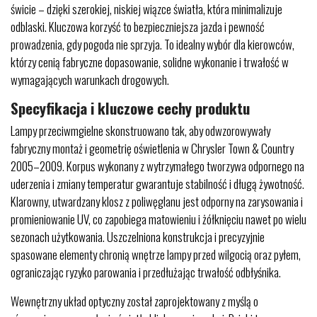
świcie – dzięki szerokiej, niskiej wiązce światła, która minimalizuje
odblaski. Kluczowa korzyść to bezpieczniejsza jazda i pewność
prowadzenia, gdy pogoda nie sprzyja. To idealny wybór dla kierowców,
którzy cenią fabryczne dopasowanie, solidne wykonanie i trwałość w
wymagających warunkach drogowych.
Specyfikacja i kluczowe cechy produktu
Lampy przeciwmgielne skonstruowano tak, aby odwzorowywały
fabryczny montaż i geometrię oświetlenia w Chrysler Town & Country
2005–2009. Korpus wykonany z wytrzymałego tworzywa odpornego na
uderzenia i zmiany temperatur gwarantuje stabilność i długą żywotność.
Klarowny, utwardzany klosz z poliwęglanu jest odporny na zarysowania i
promieniowanie UV, co zapobiega matowieniu i żółknięciu nawet po wielu
sezonach użytkowania. Uszczelniona konstrukcja i precyzyjnie
spasowane elementy chronią wnętrze lampy przed wilgocią oraz pyłem,
ograniczając ryzyko parowania i przedłużając trwałość odbłyśnika.
Wewnętrzny układ optyczny został zaprojektowany z myślą o