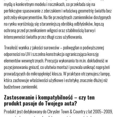
myślą o konkretnym modelu i rocznikach, co przekłada się na
perfekcyjne spasowanie z zderzakiem i właściwą geometrię światła bez
potrzeby eksperymentów. Na tle przeciętnych zamienników dostępnych
na rynku wyróżniają się staranniejszą obróbką odbłyśników, lepszą
ochroną przed przenikaniem wilgoci oraz stabilnością barwy i
intensywności światła przez długi czas użytkowania.
Trwałość wynika z jakości surowców – poliwęglan o podwyższonej
odporności na UV i szczelna konstrukcja ograniczająca korozję
elementów wewnętrznych. Precyzja wykonania to m.in. dokładność w
pozycjonowaniu gniazd, co ułatwia montaż i pozwala uniknąć naprężeń
prowadzących do mikropęknięć klosza. W praktyce otrzymujesz lampę,
która zachowuje właściwości użytkowe i estetykę znacznie dłużej niż
budżetowe zamienniki.
Zastosowanie i kompatybilność – czy ten
produkt pasuje do Twojego auta?
Produkt jest dedykowany do Chrysler Town & Country z lat 2005–2009,