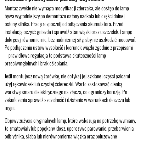
Montaż zwykle nie wymaga modyfikacji zderzaka, ale dostęp do lamp
bywa wygodniejszy po demontażu osłony nadkola lub części dolnej
osłony silnika. Pracę rozpocznij od odłączenia akumulatora. Przed
instalacją oczyść gniazda i sprawdź stan wiązki oraz uszczelek. Lampę
dokręcaj równomiernie, bez nadmiernej siły, aby nie uszkodzić mocowań.
Po podłączeniu ustaw wysokość i kierunek wiązki zgodnie z przepisami
– prawidłowa regulacja to podstawa skuteczności lamp
przeciwmgielnych i brak oślepiania.
Jeśli montujesz nową żarówkę, nie dotykaj jej szklanej części palcami –
użyj rękawiczek lub czystej ściereczki. Warto zastosować cienką
warstwę smaru dielektrycznego na złącza, co ograniczy korozję. Po
zakończeniu sprawdź szczelność i działanie w warunkach deszczu lub
myjni.
Objawy zużycia oryginalnych lamp, które wskazują na potrzebę wymiany,
to zmatowiały lub popękany klosz, uporczywe parowanie, przebarwienia
odbłyśnika, słaba lub nierównomierna wiązka oraz poluzowane