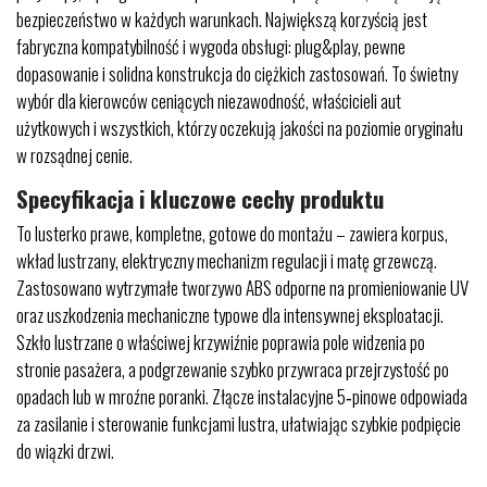
bezpieczeństwo w każdych warunkach. Największą korzyścią jest
fabryczna kompatybilność i wygoda obsługi: plug&play, pewne
dopasowanie i solidna konstrukcja do ciężkich zastosowań. To świetny
wybór dla kierowców ceniących niezawodność, właścicieli aut
użytkowych i wszystkich, którzy oczekują jakości na poziomie oryginału
w rozsądnej cenie.
Specyfikacja i kluczowe cechy produktu
To lusterko prawe, kompletne, gotowe do montażu – zawiera korpus,
wkład lustrzany, elektryczny mechanizm regulacji i matę grzewczą.
Zastosowano wytrzymałe tworzywo ABS odporne na promieniowanie UV
oraz uszkodzenia mechaniczne typowe dla intensywnej eksploatacji.
Szkło lustrzane o właściwej krzywiźnie poprawia pole widzenia po
stronie pasażera, a podgrzewanie szybko przywraca przejrzystość po
opadach lub w mroźne poranki. Złącze instalacyjne 5‑pinowe odpowiada
za zasilanie i sterowanie funkcjami lustra, ułatwiając szybkie podpięcie
do wiązki drzwi.