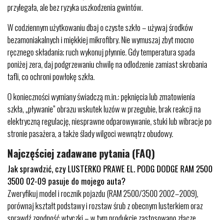
przylegała, ale bez ryzyka uszkodzenia gwintów.
W codziennym użytkowaniu dbaj o czyste szkło – używaj środków
bezamoniakalnych i miękkiej mikrofibry. Nie wymuszaj zbyt mocno
ręcznego składania; ruch wykonuj płynnie. Gdy temperatura spada
poniżej zera, daj podgrzewaniu chwilę na odlodzenie zamiast skrobania
tafli, co ochroni powłokę szkła.
O konieczności wymiany świadczą m.in.: pęknięcia lub zmatowienia
szkła, „pływanie” obrazu wskutek luzów w przegubie, brak reakcji na
elektryczną regulację, niesprawne odparowywanie, stuki lub wibracje po
stronie pasażera, a także ślady wilgoci wewnątrz obudowy.
Najczęściej zadawane pytania (FAQ)
Jak sprawdzić, czy LUSTERKO PRAWE EL. PODG DODGE RAM 2500
3500 02-09 pasuje do mojego auta?
Zweryfikuj model i rocznik pojazdu (RAM 2500/3500 2002–2009),
porównaj kształt podstawy i rozstaw śrub z obecnym lusterkiem oraz
sprawdź zgodność wtyczki – w tym produkcie zastosowano złącze