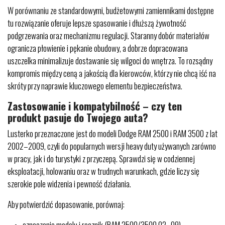
W porównaniu ze standardowymi, budżetowymi zamiennikami dostępne
tu rozwiązanie oferuje lepsze spasowanie i dłuższą żywotność
podgrzewania oraz mechanizmu regulacji. Staranny dobór materiałów
ogranicza płowienie i pękanie obudowy, a dobrze dopracowana
uszczelka minimalizuje dostawanie się wilgoci do wnętrza. To rozsądny
kompromis między ceną a jakością dla kierowców, którzy nie chcą iść na
skróty przy naprawie kluczowego elementu bezpieczeństwa.
Zastosowanie i kompatybilność – czy ten
produkt pasuje do Twojego auta?
Lusterko przeznaczone jest do modeli Dodge RAM 2500 i RAM 3500 z lat
2002–2009, czyli do popularnych wersji heavy duty używanych zarówno
w pracy, jak i do turystyki z przyczepą. Sprawdzi się w codziennej
eksploatacji, holowaniu oraz w trudnych warunkach, gdzie liczy się
szerokie pole widzenia i pewność działania.
Aby potwierdzić dopasowanie, porównaj:
oznaczenie modelu i rocznik (RAM 2500/3500 02–09),