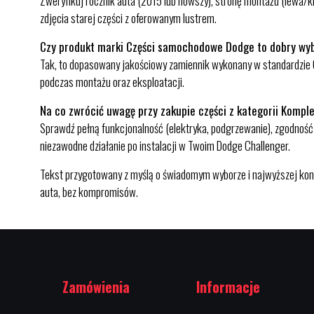
Zweryfikuj rocznik auta (2015 lub nowszy), stronę montażu (lewa/ki
zdjęcia starej części z oferowanym lustrem.
Czy produkt marki Części samochodowe Dodge to dobry wy
Tak, to dopasowany jakościowy zamiennik wykonany w standardzie O
podczas montażu oraz eksploatacji.
Na co zwrócić uwagę przy zakupie części z kategorii Kompl
Sprawdź pełną funkcjonalność (elektryka, podgrzewanie), zgodność
niezawodne działanie po instalacji w Twoim Dodge Challenger.
Tekst przygotowany z myślą o świadomym wyborze i najwyższej kon
auta, bez kompromisów.
Zamówienia
Informacje