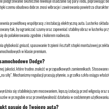
ane podgrzewanie skutecznie niweluje osadzanie się pary i lodu, poprawiając
ęki czemu obudowa dobrze znosi wibracje i zawirowania powietrza charaktery
wnia prawidłową współpracę z instalacją elektryczną auta. Lusterko składa si
towany tak, by ograniczać szumy oraz zapewniać stabilny obraz w lusterku pr
 się do polakierowania zgodnie z kolorem nadwozia.
a głębokość gniazd, spasowanie trzpieni i kształt stopki montażowej przekł
 samochodowych w klasie premium.
i samochodowe Dodge?
j jakości, które trudno znaleźć w przypadkowych zamiennikach. Stosowane m
a siłę”. Mechanizmy regulacji pracują płynnie, a grzałka szkła osiąga właści
yróżnia się stabilniejszym mocowaniem, lepszą izolacją przed wilgocią ora
 luzów w przegubie oraz przewidywalność działania w codziennym użytkowaniu
dukt pasuje do Twojego auta?