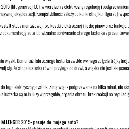
 2015 (lift generacji LC), w wersjach z elektryczną regulacją i podgrzewanie
ntensywnej eksploatacji. Kompatybilność zależy od konkretnej konfiguracji wyp
ształt stopy montażowej, typ kostki elektrycznej i liczbę pinów oraz funkcje,
 z dokumentacją auta lub wizualne porównanie starego lusterka z prezento
iu wiązki. Demontaż fabrycznego lusterka zwykle wymaga zdjęcia trójkątnej z
ij się, że stopa lusterka równo przylega do drzwi, a wiązka nie jest skręcona
 tego elektryczny joystick. Zimą włącz podgrzewanie na kilka minut, nie skrob
a lusterka są m.in. luzy w przegubie, drgania obrazu, brak reakcji na regula
HALLENGER 2015- pasuje do mojego auta?