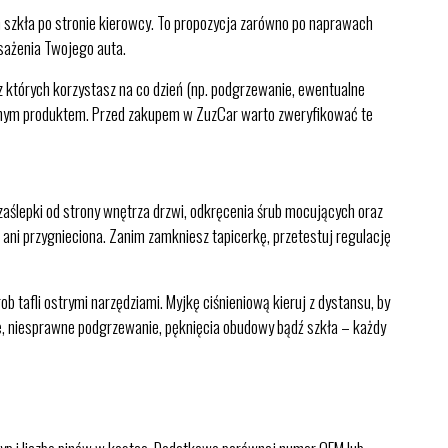
m szkła po stronie kierowcy. To propozycja zarówno po naprawach
osażenia Twojego auta.
 z których korzystasz na co dzień (np. podgrzewanie, ewentualne
wanym produktem. Przed zakupem w ZuzCar warto zweryfikować te
aślepki od strony wnętrza drzwi, odkręcenia śrub mocujących oraz
 ani przygnieciona. Zanim zamkniesz tapicerkę, przetestuj regulację
 tafli ostrymi narzędziami. Myjkę ciśnieniową kieruj z dystansu, by
cję, niesprawne podgrzewanie, pęknięcia obudowy bądź szkła – każdy