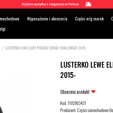
Szybka wysyłka z magazynu w Polsce.
samochodowe
Wyposażenie i akcesoria
Części w/g marek
O
elgi
LUSTERKO LEWE ELEKT PODGRZ DODGE CHALLENGER 2015-
LUSTERKO LEWE E
2015-
Obserwuj produkt
Kod
1192903421
:
Producent
Części samochodowe D
: