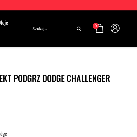
leje
0
LEKT PODGRZ DODGE CHALLENGER
odge