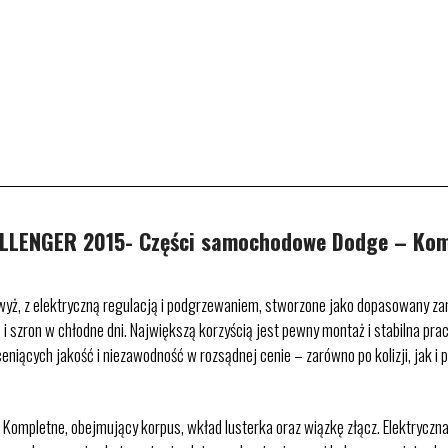
LENGER 2015- Części samochodowe Dodge – Kom
wyż, z elektryczną regulacją i podgrzewaniem, stworzone jako dopasowany za
ę i szron w chłodne dni. Największą korzyścią jest pewny montaż i stabilna p
eniących jakość i niezawodność w rozsądnej cenie – zarówno po kolizji, jak i
Kompletne, obejmujący korpus, wkład lusterka oraz wiązkę złącz. Elektryczna 