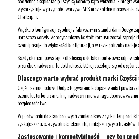
codzienną eksploatację i szybką korektę kąta widzenia. Zintegrow
wykorzystuje wytrzymałe tworzywo ABS oraz solidne mocowania, dzi
Challenger.
Wiązka o konfiguracji zgodnej z fabrycznymi standardami Dodge zape
upraszcza serwis. Aerodynamiczny kształt korpusu został zaprojek
czerni pasuje do większości konfiguracji, a w razie potrzeby nadaje
Każdy element powstaje z dbałością o detale montażowe: odpowiedni
przeróbek nadwozia. To dokładność, której oczekuje się od części
Dlaczego warto wybrać produkt marki Częśc
Części samochodowe Dodge to gwarancja dopasowania i powtarzalne
czemu lusterko trzyma linię nadwozia i nie wymaga dopasowywania „n
bezpieczeństwo.
W porównaniu do standardowych zamienników z rynku, ten produkt w
zyskujesz dłuższą żywotność elementu, mniejsze ryzyko trzasków i
Zastosowanie i kompatybilność – czy ten pro