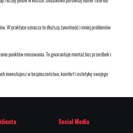
 typ i liczbę pinów w kostce. Dodatkowo porównaj numer OEM lub
mów. W praktyce oznacza to dłuższą żywotność i mniej problemów
owanie punktów mocowania. To gwarantuje montaż bez przeróbek i
ych inwestujesz w bezpieczeństwo, komfort i estetykę swojego
klienta
Social Media