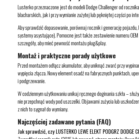
Lusterko przeznaczone jest do modeli Dodge Challenger od rocznika
blacharskich, jak i przy wymianie zużytej lub pękniętej części po i
Aby sprawdzić dopasowanie, porównaj rocznik i generację pojazdu, k
systemy asystujące). Pomocne jest także zestawienie numeru OEM
szczegóły, aby mieć pewność montażu plug&play.
Montaż i praktyczne porady użytkowe
Przed montażem odłącz akumulator, aby uniknąć zwarć przy wypinan
wypięcia złącza. Nowy element osadź na fabrycznych punktach, upewn
i podgrzewanie.
W codziennym użytkowaniu unikaj ręcznego doginania szkła – służy do
nie przepchnąć wody pod uszczelki. Objawami zużycia lub uszkodzeni
z nich to sygnał do wymiany.
Najczęściej zadawane pytania (FAQ)
Jak sprawdzić, czy LUSTERKO LEWE ELEKT PODGRZ DODGE C