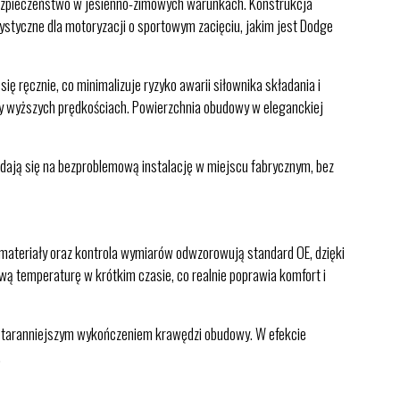
 bezpieczeństwo w jesienno-zimowych warunkach. Konstrukcja
styczne dla motoryzacji o sportowym zacięciu, jakim jest Dodge
ę ręcznie, co minimalizuje ryzyko awarii siłownika składania i
zy wyższych prędkościach. Powierzchnia obudowy w eleganckiej
adają się na bezproblemową instalację w miejscu fabrycznym, bez
ateriały oraz kontrola wymiarów odwzorowują standard OE, dzięki
wą temperaturę w krótkim czasie, co realnie poprawia komfort i
z staranniejszym wykończeniem krawędzi obudowy. W efekcie
.