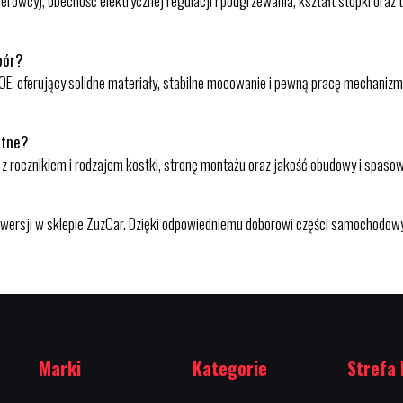
erowcy), obecność elektrycznej regulacji i podgrzewania, kształt stopki oraz
bór?
E, oferujący solidne materiały, stabilne mocowanie i pewną pracę mechaniz
etne?
 z rocznikiem i rodzajem kostki, stronę montażu oraz jakość obudowy i spas
wersji w sklepie ZuzCar. Dzięki odpowiedniemu doborowi części samochodow
Marki
Kategorie
Strefa 