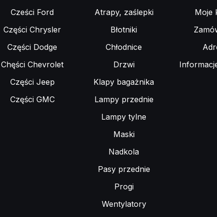
Cześci Ford
Atrapy, zaślepki
Moje 
Części Chrysler
Błotniki
Zamów
Części Dodge
Chłodnice
Adr
Chęści Chevrolet
Drzwi
Informacj
Części Jeep
Klapy bagażnika
Części GMC
Lampy przednie
Lampy tylne
Maski
Nadkola
Pasy przednie
Progi
Wentylatory