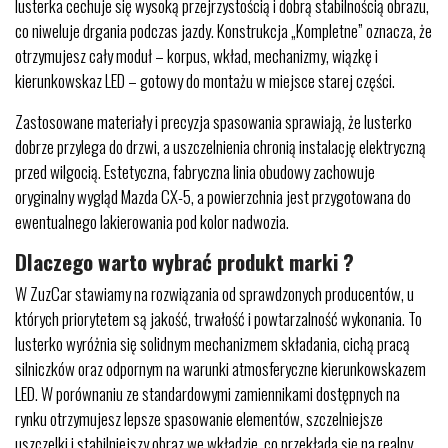
lusterka cechuje się wysoką przejrzystością i dobrą stabilnością obrazu,
co niweluje drgania podczas jazdy. Konstrukcja „Kompletne” oznacza, że
otrzymujesz cały moduł – korpus, wkład, mechanizmy, wiązkę i
kierunkowskaz LED – gotowy do montażu w miejsce starej części.
Zastosowane materiały i precyzja spasowania sprawiają, że lusterko
dobrze przylega do drzwi, a uszczelnienia chronią instalację elektryczną
przed wilgocią. Estetyczna, fabryczna linia obudowy zachowuje
oryginalny wygląd Mazda CX-5, a powierzchnia jest przygotowana do
ewentualnego lakierowania pod kolor nadwozia.
Dlaczego warto wybrać produkt marki ?
W ZuzCar stawiamy na rozwiązania od sprawdzonych producentów, u
których priorytetem są jakość, trwałość i powtarzalność wykonania. To
lusterko wyróżnia się solidnym mechanizmem składania, cichą pracą
silniczków oraz odpornym na warunki atmosferyczne kierunkowskazem
LED. W porównaniu ze standardowymi zamiennikami dostępnych na
rynku otrzymujesz lepsze spasowanie elementów, szczelniejsze
uszczelki i stabilniejszy obraz we wkładzie, co przekłada się na realny