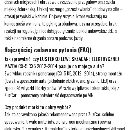
ciasnych miejscach i okresowe czyszczenie przegubów oraz szkła
miękką ściereczką. Unikaj ręcznego „przestawiania” obudowy na siłę –
stosuj przyciski w kabinie. Objawy zużycia, które wskazują na
konieczność wymiany, to pęknięta obudowa, luzy na przegubie, brak
reakcji na regulację, niedziałające grzanie lub kierunkowskaz LED, a
także nadmierne drgania obrazu podczas jazdy.
Najczęściej zadawane pytania (FAQ)
Jak sprawdzić, czy LUSTERKO LEWE SKŁADANE ELEKTRYCZNEJ
MAZDA CX-5 CX5 2012-2014 pasuje do mojego auta?
Zweryfikuj rocznik i generację (CX-5 KE, 2012–2014), stronę montażu
(lewa), wyposażenie auta (składanie elektryczne, grzanie, LED) oraz
zgodność wtyczki i liczby pinów. W razie wątpliwości skontaktuj się z
ZuzCar – pomożemy potwierdzić dopasowanie po VIN.
Czy produkt marki to dobry wybór?
Tak, to sprawdzona jakość rekomendowana przez ZuzCar: solidne
spasowanie, trwałe materiały, cicha praca mechanizmu i pewna
elektryka. Otrzymujesz „Kompletne” lusterko o funkcjonalności zbliżonej