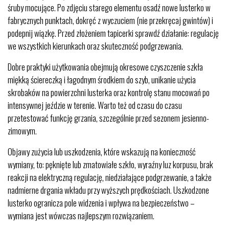
śruby mocujące. Po zdjęciu starego elementu osadź nowe lusterko w
fabrycznych punktach, dokręć z wyczuciem (nie przekręcaj gwintów) i
podepnij wiązkę. Przed złożeniem tapicerki sprawdź działanie: regulację
we wszystkich kierunkach oraz skuteczność podgrzewania.
Dobre praktyki użytkowania obejmują okresowe czyszczenie szkła
miękką ściereczką i łagodnym środkiem do szyb, unikanie użycia
skrobaków na powierzchni lusterka oraz kontrolę stanu mocowań po
intensywnej jeździe w terenie. Warto też od czasu do czasu
przetestować funkcję grzania, szczególnie przed sezonem jesienno-
zimowym.
Objawy zużycia lub uszkodzenia, które wskazują na konieczność
wymiany, to: pęknięte lub zmatowiałe szkło, wyraźny luz korpusu, brak
reakcji na elektryczną regulację, niedziałające podgrzewanie, a także
nadmierne drgania wkładu przy wyższych prędkościach. Uszkodzone
lusterko ogranicza pole widzenia i wpływa na bezpieczeństwo –
wymiana jest wówczas najlepszym rozwiązaniem.