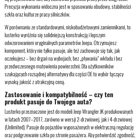
Precyzja wykonania widoczna jest w spasowaniu obudowy, stabilności
szkła oraz kulturze pracy silniczków.
W porównaniu ze standardowymi, niskobudżetowymi zamiennikami, to
lusterko wyróżnia się solidniejszą konstrukcją i lepszym
odwzorowaniem oryginalnych parametrów Jeepa. Otrzymujesz
komponent, który nie tylko pasuje, ale też zachowuje się tak, jak
oczekujesz – bez drgań na wybojach, bez „pływania” wkładu i bez
przedwczesnego matowienia powierzchni. Dla użytkowników
szukających rozsądnej alternatywy dla części OE to wybór łączący
wysoką jakość z atrakcyjną ceną.
Zastosowanie i kompatybilność – czy ten
produkt pasuje do Twojego auta?
Lusterko przeznaczone jest do modeli Jeep Wrangler JK produkowanych
w latach 2007–2017, zarówno w wersji 2-drzwiowej, jak i 4-drzwiowej
(Unlimited). Pasuje do pojazdów wyposażonych w elektryczną regulację
oraz podgrzewanie szkła po stronie pasażera. Aby potwierdzić zgodność,