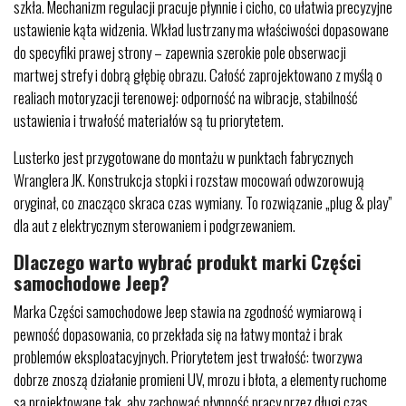
szkła. Mechanizm regulacji pracuje płynnie i cicho, co ułatwia precyzyjne
ustawienie kąta widzenia. Wkład lustrzany ma właściwości dopasowane
do specyfiki prawej strony – zapewnia szerokie pole obserwacji
martwej strefy i dobrą głębię obrazu. Całość zaprojektowano z myślą o
realiach motoryzacji terenowej: odporność na wibracje, stabilność
ustawienia i trwałość materiałów są tu priorytetem.
Lusterko jest przygotowane do montażu w punktach fabrycznych
Wranglera JK. Konstrukcja stopki i rozstaw mocowań odwzorowują
oryginał, co znacząco skraca czas wymiany. To rozwiązanie „plug & play”
dla aut z elektrycznym sterowaniem i podgrzewaniem.
Dlaczego warto wybrać produkt marki Części
samochodowe Jeep?
Marka Części samochodowe Jeep stawia na zgodność wymiarową i
pewność dopasowania, co przekłada się na łatwy montaż i brak
problemów eksploatacyjnych. Priorytetem jest trwałość: tworzywa
dobrze znoszą działanie promieni UV, mrozu i błota, a elementy ruchome
są projektowane tak, aby zachować płynność pracy przez długi czas.