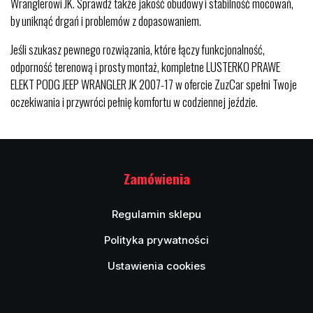
Wranglerowi JK. Sprawdź także jakość obudowy i stabilność mocowań,
by uniknąć drgań i problemów z dopasowaniem.
Jeśli szukasz pewnego rozwiązania, które łączy funkcjonalność,
odporność terenową i prosty montaż, kompletne LUSTERKO PRAWE
ELEKT PODG JEEP WRANGLER JK 2007-17 w ofercie ZuzCar spełni Twoje
oczekiwania i przywróci pełnię komfortu w codziennej jeździe.
Zamówienia
Regulamin sklepu
Polityka prywatności
Ustawienia cookies