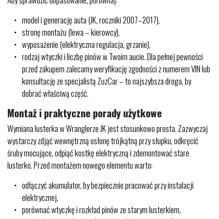
model i generację auta (JK, roczniki 2007–2017),
stronę montażu (lewa – kierowcy),
wyposażenie (elektryczna regulacja, grzanie),
rodzaj wtyczki i liczbę pinów w Twoim aucie. Dla pełnej pewności
przed zakupem zalecamy weryfikację zgodności z numerem VIN lub
konsultację ze specjalistą ZuzCar – to najszybsza droga, by
dobrać właściwą część.
Montaż i praktyczne porady użytkowe
Wymiana lusterka w Wranglerze JK jest stosunkowo prosta. Zazwyczaj
wystarczy zdjąć wewnętrzną osłonę trójkątną przy słupku, odkręcić
śruby mocujące, odpiąć kostkę elektryczną i zdemontować stare
lusterko. Przed montażem nowego elementu warto:
odłączyć akumulator, by bezpiecznie pracować przy instalacji
elektrycznej,
porównać wtyczkę i rozkład pinów ze starym lusterkiem,