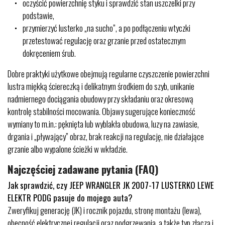
oczyścić powierzchnię styku i sprawdzić stan uszczelki przy
podstawie,
przymierzyć lusterko „na sucho”, a po podłączeniu wtyczki
przetestować regulację oraz grzanie przed ostatecznym
dokręceniem śrub.
Dobre praktyki użytkowe obejmują regularne czyszczenie powierzchni
lustra miękką ściereczką i delikatnym środkiem do szyb, unikanie
nadmiernego dociągania obudowy przy składaniu oraz okresową
kontrolę stabilności mocowania. Objawy sugerujące konieczność
wymiany to m.in.: pęknięta lub wyblakła obudowa, luzy na zawiasie,
drgania i „pływający” obraz, brak reakcji na regulację, nie działające
grzanie albo wypalone ścieżki w wkładzie.
Najczęściej zadawane pytania (FAQ)
Jak sprawdzić, czy JEEP WRANGLER JK 2007-17 LUSTERKO LEWE
ELEKTR PODG pasuje do mojego auta?
Zweryfikuj generację (JK) i rocznik pojazdu, stronę montażu (lewa),
obecność elektrycznej regulacji oraz podgrzewania, a także typ złącza i