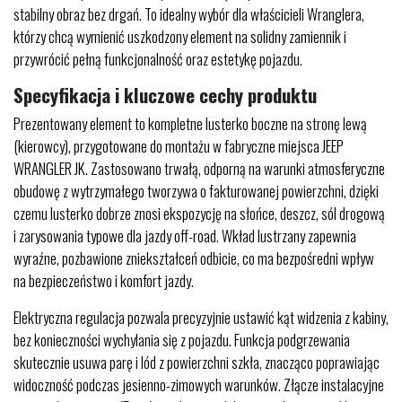
stabilny obraz bez drgań. To idealny wybór dla właścicieli Wranglera,
którzy chcą wymienić uszkodzony element na solidny zamiennik i
przywrócić pełną funkcjonalność oraz estetykę pojazdu.
Specyfikacja i kluczowe cechy produktu
Prezentowany element to kompletne lusterko boczne na stronę lewą
(kierowcy), przygotowane do montażu w fabryczne miejsca JEEP
WRANGLER JK. Zastosowano trwałą, odporną na warunki atmosferyczne
obudowę z wytrzymałego tworzywa o fakturowanej powierzchni, dzięki
czemu lusterko dobrze znosi ekspozycję na słońce, deszcz, sól drogową
i zarysowania typowe dla jazdy off-road. Wkład lustrzany zapewnia
wyraźne, pozbawione zniekształceń odbicie, co ma bezpośredni wpływ
na bezpieczeństwo i komfort jazdy.
Elektryczna regulacja pozwala precyzyjnie ustawić kąt widzenia z kabiny,
bez konieczności wychylania się z pojazdu. Funkcja podgrzewania
skutecznie usuwa parę i lód z powierzchni szkła, znacząco poprawiając
widoczność podczas jesienno-zimowych warunków. Złącze instalacyjne