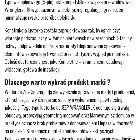
typu wielopinowego (5-pin) jest kompatybilne z wiązką przewodów we
Wranglerze JK wyposażonym w elektryczną regulację i grzanie, co
minimalizuje ryzyko przeróbek elektryki.
Konstrukcja lusterka została zaprojektowana tak, by ograniczyć
wibracje podczas jazdy, w tym na nierównych nawierzchniach. Stabilny
uchwyt, odpowiednio dobrane materiały i dopracowane spasowanie
elementów zapewniają trwałość oraz estetyczny wygląd po montażu.
Całość dostarczana jest jako Kompletne – z ramieniem, obudową i
wkładem, gotowa do instalacji.
Dlaczego warto wybrać produkt marki ?
W ofercie ZuzCar znajdują się wyłącznie sprawdzone marki i producenci,
których części wyróżniają się solidnym wykonaniem i powtarzalną
jakością. Tego typu lusterko do JEEP WRANGLER JK cechuje się trwałą
obudową, precyzyjną geometrią mocowań oraz klarownym szkłem, co w
praktyce oznacza brak problemów z dopasowaniem i lepszą widoczność
na co dzień. Staranność montażu podzespołów elektrycznych
(silniczków, mat grzewczych, wtyczek) przekłada się na niezawodność –