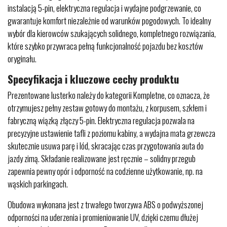
instalacją 5-pin, elektryczna regulacja i wydajne podgrzewanie, co
gwarantuje komfort niezależnie od warunków pogodowych. To idealny
wybór dla kierowców szukających solidnego, kompletnego rozwiązania,
które szybko przywraca pełną funkcjonalność pojazdu bez kosztów
oryginału.
Specyfikacja i kluczowe cechy produktu
Prezentowane lusterko należy do kategorii Kompletne, co oznacza, że
otrzymujesz pełny zestaw gotowy do montażu, z korpusem, szkłem i
fabryczną wiązką złączy 5-pin. Elektryczna regulacja pozwala na
precyzyjne ustawienie tafli z poziomu kabiny, a wydajna mata grzewcza
skutecznie usuwa parę i lód, skracając czas przygotowania auta do
jazdy zimą. Składanie realizowane jest ręcznie – solidny przegub
zapewnia pewny opór i odporność na codzienne użytkowanie, np. na
wąskich parkingach.
Obudowa wykonana jest z trwałego tworzywa ABS o podwyższonej
odporności na uderzenia i promieniowanie UV, dzięki czemu dłużej