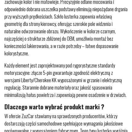
zachowuje kolor i nie matowieje. Precyzyjnie odlane mocowania i
odpowiednio dobrana uszczelka podstawy eliminują niepożądane drgania
przy wyższych prędkościach. Szkło lusterka zapewnia właściwą
geometrię dla strony kierowcy, oferując szerokie pole widzenia i
naturalne odwzorowanie obrazu. Wykończenie w kolorze czarnym,
najczęściej o strukturze zbliżonej do OEM, umożliwia montaż bez
konieczności lakierowania, a w razie potrzeby – łatwe dopasowanie
kolorystyczne.
Każdy element jest zaprojektowany pod rygorystyczne standardy
motoryzacyjne: złącze 5-pin gwarantuje zgodność elektryczną z
wersjami Liberty/Cherokee KK wyposażonymi w grzanie i elektryczną
regulację. Starannie dobrane materiały oraz jakość spasowania
minimalizują hałas powietrza i zapewniają pewne osadzenie w drzwiach.
Dlaczego warto wybrać produkt marki ?
W ofercie ZuzCar stawiamy na sprawdzonych producentów, którzy
dostarczają części samochodowe spełniające wymagania jakościowe
porównywalne z wyposażeniem fabrycznym. Tego typu lusterko wyróżnia