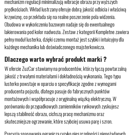
mechanizm regulacji minimalizują wibracje obrazu przy wyższych
prędkościach. Wkład lustrzany oferuje dobrą jakość odbicia i właściwą
krzywiznę, co przekłada się na realne poszerzenie pola widzenia.
Obudowa w wykończeniu bazowym nadaje się do ewentualnego
lakierowania pod kolor nadwozia. Zestaw z kategorii Kompletne zawiera
pełny moduł lusterka, dzięki czemu montaż jest szybki i intuicyjny dla
każdego mechanika lub doświadczonego majsterkowicza.
Dlaczego warto wybrać produkt marki ?
W ofercie ZuzCar stawiamy na producentów, którzy łączą powtarzalną
jakość z trwałymi materiałami i dokładnością wykonania. Tego typu
lusterko powstaje w oparciu o specyfikacje zgodne z wymogami
producenta pojazdu, dlatego pasuje do fabrycznych punktów
montażowych i współpracuje z oryginalną wiązką elektryczną. W
porównaniu do przypadkowych zamienników rynkowych zyskujesz
lepszą stabilność obrazu, cichszą pracę mechanizmu oraz
skuteczniejsze ogrzewanie, które szybciej usuwa parę i szron.
Precyzja spasowania ogranicza ryzyko nieszczelności i niepożądanych