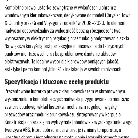
Kompletne prawe lusterko zewnętrzne w wykończeniu chrom z
wbudowanym kierunkowskazem, dedykowane do modeli Chrysler Town
& Country oraz Grand Voyager z roczników 2008–2020. To element
nadwozia odpowiedzialny za widoczność boczną i bezpieczeństwo,
wyposażony w elektryczną regulację oraz funkcję podgrzewania szkła.
Największą korzyścią jest perfekcyjne dopasowanie do fabrycznych
punktów montażowych oraz bezproblemowe działanie układów
elektrycznych. To idealny wybór dla kierowców ceniących jakość,
estetykę i pełną kompatybilność z instalacją w swoich minivanach.
Specyfikacja i kluczowe cechy produktu
Prezentowane lusterko prawe z kierunkowskazem w chromowanym
wykończeniu to kompletna część nadwozia przygotowana do montażu:
zawiera obudowę, wkład lusterka, mechanizm regulacji, wiązkę
przewodów oraz moduł kierunkowskazu zintegrowany w korpusie.
Konstrukcja opiera się na wytrzymałej obudowie z wysokogatunkowego
tworzywa ABS, które dobrze znosi wibracje i zmiany temperatur, a
warstwa chromu jest odporna na matowienie i czynniki atmosferyczne.