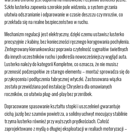
Szkło lusterka zapewnia szerokie pole widzenia, a system grzania
ułatwia odszranianie i odparowanie w czasie deszczu czy mrozów, co
przekłada się na realne bezpieczeństwo w ruchu.
Mechanizm regulacji jest elektryczny, dzięki czemu ustawisz lusterko
precyzyjnie z kabiny, bez konieczności ręcznego korygowania pochylenia.
Zintegrowany kierunkowskaz poprawia czytelność sygnałów świetlnych
dla innych uczestników ruchu i podkreśla nowocześniejszy wygląd auta.
Lusterko należy do kategorii Kompletne, co oznacza, że nie musisz
przenosić podzespołów ze starego elementu – montaż sprowadza się do
przykręcenia i podłączenia fabrycznej wtyczki. Zastosowana wiązka
została przewidziana pod instalację Chryslera dla omawianych
roczników, co ułatwia plug-and-play bez przeróbek.
Dopracowane spasowanie kształtu stopki i uszczelnień gwarantuje
cichą jazdę bez szumów powietrza, a solidny uchwyt mocujący stabilnie
trzyma lusterko również przy wyższych prędkościach. Całość
zaprojektowano z myślą o długiej eksploatacji w realiach motoryzacji –