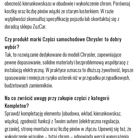
obecność kierunkowskazu w obudowie i wykończenie chrom. Porównaj
kostkę oraz liczbę pinów wiązki ze starym lusterkiem. W razie
wątpliwości skonsultuj specyfikację pojazdu lub skontaktuj się z
doradcą sklepu ZuzCar.
Czy produkt marki Części samochodowe Chrysler to dobry
wybór?
Tak, to rozwiązanie dedykowane do modeli Chrysler, zapewniające
pewne dopasowanie, solidne materiały i bezproblemową współpracę z
instalacją elektryczną. W praktyce oznacza to dłuższą żywotność, lepsze
spasowanie i mniejsze ryzyko usterek niż w przypadku przypadkowych,
budżetowych zamienników.
Na co zwrócić uwagę przy zakupie części z kategorii
Kompletne?
Sprawdź kompletację elementu (obudowa, wkład, kierunkowskaz,
wiązka), zgodność funkcji z Twoim autem (elektryczna regulacja,
grzanie), stronę montażu oraz liczbę pinów w złączu. Upewnij się też, że
wykończenie wizualne – tutaj chrom – odpowiada wersji wyposażenia