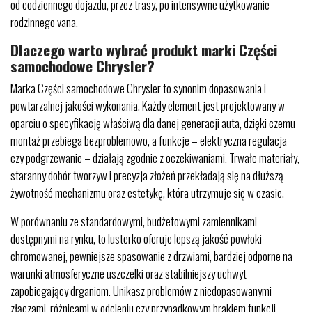
od codziennego dojazdu, przez trasy, po intensywne użytkowanie
rodzinnego vana.
Dlaczego warto wybrać produkt marki Części
samochodowe Chrysler?
Marka Części samochodowe Chrysler to synonim dopasowania i
powtarzalnej jakości wykonania. Każdy element jest projektowany w
oparciu o specyfikację właściwą dla danej generacji auta, dzięki czemu
montaż przebiega bezproblemowo, a funkcje – elektryczna regulacja
czy podgrzewanie – działają zgodnie z oczekiwaniami. Trwałe materiały,
staranny dobór tworzyw i precyzja złożeń przekładają się na dłuższą
żywotność mechanizmu oraz estetykę, która utrzymuje się w czasie.
W porównaniu ze standardowymi, budżetowymi zamiennikami
dostępnymi na rynku, to lusterko oferuje lepszą jakość powłoki
chromowanej, pewniejsze spasowanie z drzwiami, bardziej odporne na
warunki atmosferyczne uszczelki oraz stabilniejszy uchwyt
zapobiegający drganiom. Unikasz problemów z niedopasowanymi
złączami, różnicami w odcieniu czy przypadkowym brakiem funkcji