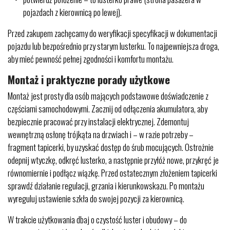
pojazdach z kierownicą po lewej).
Przed zakupem zachęcamy do weryfikacji specyfikacji w dokumentacji
pojazdu lub bezpośrednio przy starym lusterku. To najpewniejsza droga,
aby mieć pewność pełnej zgodności i komfortu montażu.
Montaż i praktyczne porady użytkowe
Montaż jest prosty dla osób mających podstawowe doświadczenie z
częściami samochodowymi. Zacznij od odłączenia akumulatora, aby
bezpiecznie pracować przy instalacji elektrycznej. Zdemontuj
wewnętrzną osłonę trójkąta na drzwiach i – w razie potrzeby –
fragment tapicerki, by uzyskać dostęp do śrub mocujących. Ostrożnie
odepnij wtyczkę, odkręć lusterko, a następnie przyłóż nowe, przykręć je
równomiernie i podłącz wiązkę. Przed ostatecznym złożeniem tapicerki
sprawdź działanie regulacji, grzania i kierunkowskazu. Po montażu
wyreguluj ustawienie szkła do swojej pozycji za kierownicą.
W trakcie użytkowania dbaj o czystość luster i obudowy – do