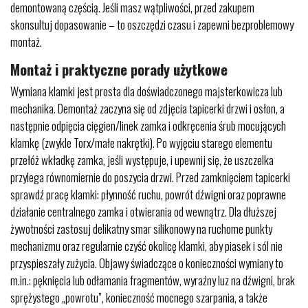
demontowaną częścią. Jeśli masz wątpliwości, przed zakupem
skonsultuj dopasowanie – to oszczędzi czasu i zapewni bezproblemowy
montaż.
Montaż i praktyczne porady użytkowe
Wymiana klamki jest prosta dla doświadczonego majsterkowicza lub
mechanika. Demontaż zaczyna się od zdjęcia tapicerki drzwi i osłon, a
następnie odpięcia cięgien/linek zamka i odkręcenia śrub mocujących
klamkę (zwykle Torx/małe nakrętki). Po wyjęciu starego elementu
przełóż wkładkę zamka, jeśli występuje, i upewnij się, że uszczelka
przylega równomiernie do poszycia drzwi. Przed zamknięciem tapicerki
sprawdź pracę klamki: płynność ruchu, powrót dźwigni oraz poprawne
działanie centralnego zamka i otwierania od wewnątrz. Dla dłuższej
żywotności zastosuj delikatny smar silikonowy na ruchome punkty
mechanizmu oraz regularnie czyść okolicę klamki, aby piasek i sól nie
przyspieszały zużycia. Objawy świadczące o konieczności wymiany to
m.in.: pęknięcia lub odłamania fragmentów, wyraźny luz na dźwigni, brak
sprężystego „powrotu”, konieczność mocnego szarpania, a także