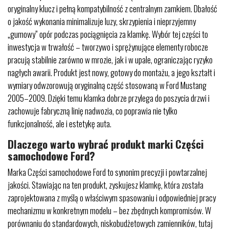
oryginalny klucz i pełną kompatybilność z centralnym zamkiem. Dbałość
o jakość wykonania minimalizuje luzy, skrzypienia i nieprzyjemny
„gumowy” opór podczas pociągnięcia za klamkę. Wybór tej części to
inwestycja w trwałość – tworzywo i sprężynujące elementy robocze
pracują stabilnie zarówno w mrozie, jak i w upale, ograniczając ryzyko
nagłych awarii. Produkt jest nowy, gotowy do montażu, a jego kształt i
wymiary odwzorowują oryginalną część stosowaną w Ford Mustang
2005–2009. Dzięki temu klamka dobrze przylega do poszycia drzwi i
zachowuje fabryczną linię nadwozia, co poprawia nie tylko
funkcjonalność, ale i estetykę auta.
Dlaczego warto wybrać produkt marki Części
samochodowe Ford?
Marka Części samochodowe Ford to synonim precyzji i powtarzalnej
jakości. Stawiając na ten produkt, zyskujesz klamkę, która została
zaprojektowana z myślą o właściwym spasowaniu i odpowiedniej pracy
mechanizmu w konkretnym modelu – bez zbędnych kompromisów. W
porównaniu do standardowych, niskobudżetowych zamienników, tutaj