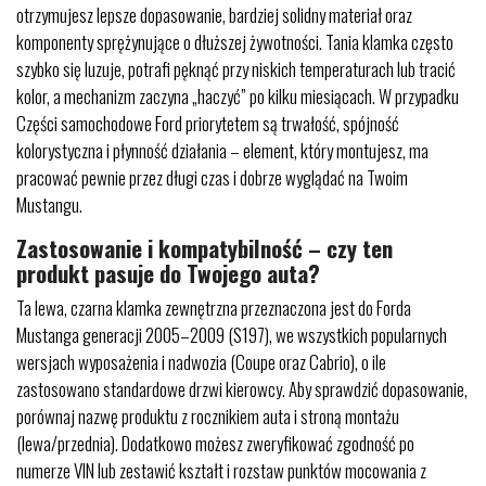
otrzymujesz lepsze dopasowanie, bardziej solidny materiał oraz
komponenty sprężynujące o dłuższej żywotności. Tania klamka często
szybko się luzuje, potrafi pęknąć przy niskich temperaturach lub tracić
kolor, a mechanizm zaczyna „haczyć” po kilku miesiącach. W przypadku
Części samochodowe Ford priorytetem są trwałość, spójność
kolorystyczna i płynność działania – element, który montujesz, ma
pracować pewnie przez długi czas i dobrze wyglądać na Twoim
Mustangu.
Zastosowanie i kompatybilność – czy ten
produkt pasuje do Twojego auta?
Ta lewa, czarna klamka zewnętrzna przeznaczona jest do Forda
Mustanga generacji 2005–2009 (S197), we wszystkich popularnych
wersjach wyposażenia i nadwozia (Coupe oraz Cabrio), o ile
zastosowano standardowe drzwi kierowcy. Aby sprawdzić dopasowanie,
porównaj nazwę produktu z rocznikiem auta i stroną montażu
(lewa/przednia). Dodatkowo możesz zweryfikować zgodność po
numerze VIN lub zestawić kształt i rozstaw punktów mocowania z