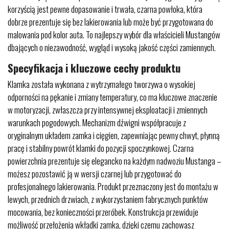
korzyścią jest pewne dopasowanie i trwała, czarna powłoka, która
dobrze prezentuje się bez lakierowania lub może być przygotowana do
malowania pod kolor auta. To najlepszy wybór dla właścicieli Mustangów
dbających o niezawodność, wygląd i wysoką jakość części zamiennych.
Specyfikacja i kluczowe cechy produktu
Klamka została wykonana z wytrzymałego tworzywa o wysokiej
odporności na pękanie i zmiany temperatury, co ma kluczowe znaczenie
w motoryzacji, zwłaszcza przy intensywnej eksploatacji i zmiennych
warunkach pogodowych. Mechanizm dźwigni współpracuje z
oryginalnym układem zamka i cięgien, zapewniając pewny chwyt, płynną
pracę i stabilny powrót klamki do pozycji spoczynkowej. Czarna
powierzchnia prezentuje się elegancko na każdym nadwoziu Mustanga –
możesz pozostawić ją w wersji czarnej lub przygotować do
profesjonalnego lakierowania. Produkt przeznaczony jest do montażu w
lewych, przednich drzwiach, z wykorzystaniem fabrycznych punktów
mocowania, bez konieczności przeróbek. Konstrukcja przewiduje
możliwość przełożenia wkładki zamka, dzięki czemu zachowasz