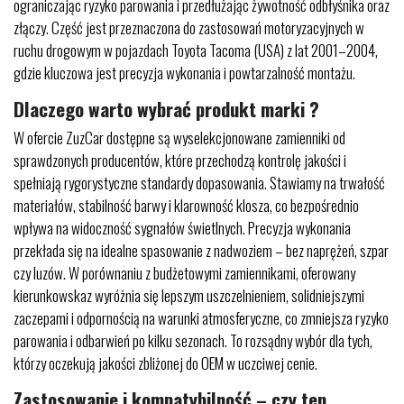
ograniczając ryzyko parowania i przedłużając żywotność odbłyśnika oraz
złączy. Część jest przeznaczona do zastosowań motoryzacyjnych w
ruchu drogowym w pojazdach Toyota Tacoma (USA) z lat 2001–2004,
gdzie kluczowa jest precyzja wykonania i powtarzalność montażu.
Dlaczego warto wybrać produkt marki ?
W ofercie ZuzCar dostępne są wyselekcjonowane zamienniki od
sprawdzonych producentów, które przechodzą kontrolę jakości i
spełniają rygorystyczne standardy dopasowania. Stawiamy na trwałość
materiałów, stabilność barwy i klarowność klosza, co bezpośrednio
wpływa na widoczność sygnałów świetlnych. Precyzja wykonania
przekłada się na idealne spasowanie z nadwoziem – bez naprężeń, szpar
czy luzów. W porównaniu z budżetowymi zamiennikami, oferowany
kierunkowskaz wyróżnia się lepszym uszczelnieniem, solidniejszymi
zaczepami i odpornością na warunki atmosferyczne, co zmniejsza ryzyko
parowania i odbarwień po kilku sezonach. To rozsądny wybór dla tych,
którzy oczekują jakości zbliżonej do OEM w uczciwej cenie.
Zastosowanie i kompatybilność – czy ten