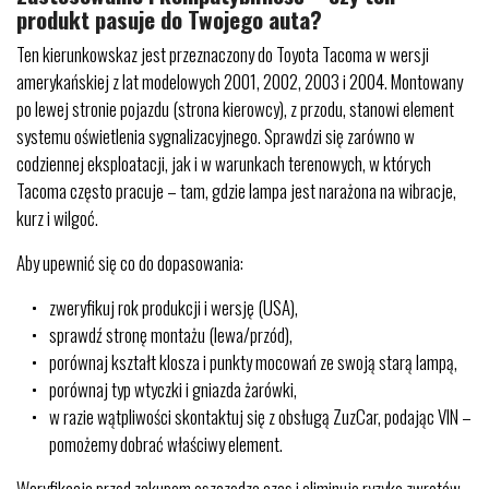
produkt pasuje do Twojego auta?
Ten kierunkowskaz jest przeznaczony do Toyota Tacoma w wersji
amerykańskiej z lat modelowych 2001, 2002, 2003 i 2004. Montowany
po lewej stronie pojazdu (strona kierowcy), z przodu, stanowi element
systemu oświetlenia sygnalizacyjnego. Sprawdzi się zarówno w
codziennej eksploatacji, jak i w warunkach terenowych, w których
Tacoma często pracuje – tam, gdzie lampa jest narażona na wibracje,
kurz i wilgoć.
Aby upewnić się co do dopasowania:
zweryfikuj rok produkcji i wersję (USA),
sprawdź stronę montażu (lewa/przód),
porównaj kształt klosza i punkty mocowań ze swoją starą lampą,
porównaj typ wtyczki i gniazda żarówki,
w razie wątpliwości skontaktuj się z obsługą ZuzCar, podając VIN –
pomożemy dobrać właściwy element.
Weryfikacja przed zakupem oszczędza czas i eliminuje ryzyko zwrotów,