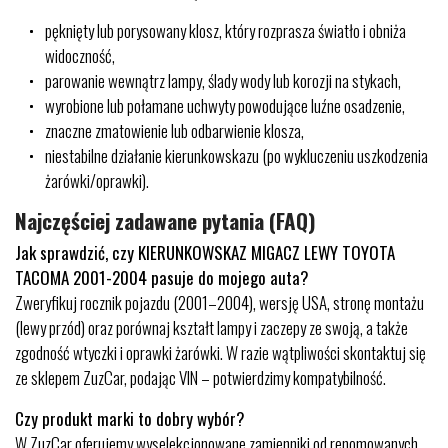
pęknięty lub porysowany klosz, który rozprasza światło i obniża
widoczność,
parowanie wewnątrz lampy, ślady wody lub korozji na stykach,
wyrobione lub połamane uchwyty powodujące luźne osadzenie,
znaczne zmatowienie lub odbarwienie klosza,
niestabilne działanie kierunkowskazu (po wykluczeniu uszkodzenia
żarówki/oprawki).
Najczęściej zadawane pytania (FAQ)
Jak sprawdzić, czy KIERUNKOWSKAZ MIGACZ LEWY TOYOTA
TACOMA 2001-2004 pasuje do mojego auta?
Zweryfikuj rocznik pojazdu (2001–2004), wersję USA, stronę montażu
(lewy przód) oraz porównaj kształt lampy i zaczepy ze swoją, a także
zgodność wtyczki i oprawki żarówki. W razie wątpliwości skontaktuj się
ze sklepem ZuzCar, podając VIN – potwierdzimy kompatybilność.
Czy produkt marki to dobry wybór?
W ZuzCar oferujemy wyselekcjonowane zamienniki od renomowanych