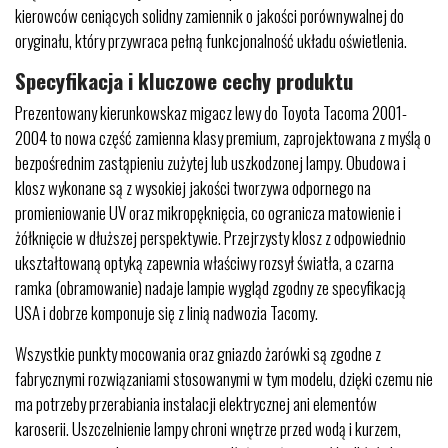
kierowców ceniących solidny zamiennik o jakości porównywalnej do
oryginału, który przywraca pełną funkcjonalność układu oświetlenia.
Specyfikacja i kluczowe cechy produktu
Prezentowany kierunkowskaz migacz lewy do Toyota Tacoma 2001-
2004 to nowa część zamienna klasy premium, zaprojektowana z myślą o
bezpośrednim zastąpieniu zużytej lub uszkodzonej lampy. Obudowa i
klosz wykonane są z wysokiej jakości tworzywa odpornego na
promieniowanie UV oraz mikropęknięcia, co ogranicza matowienie i
żółknięcie w dłuższej perspektywie. Przejrzysty klosz z odpowiednio
ukształtowaną optyką zapewnia właściwy rozsył światła, a czarna
ramka (obramowanie) nadaje lampie wygląd zgodny ze specyfikacją
USA i dobrze komponuje się z linią nadwozia Tacomy.
Wszystkie punkty mocowania oraz gniazdo żarówki są zgodne z
fabrycznymi rozwiązaniami stosowanymi w tym modelu, dzięki czemu nie
ma potrzeby przerabiania instalacji elektrycznej ani elementów
karoserii. Uszczelnienie lampy chroni wnętrze przed wodą i kurzem,