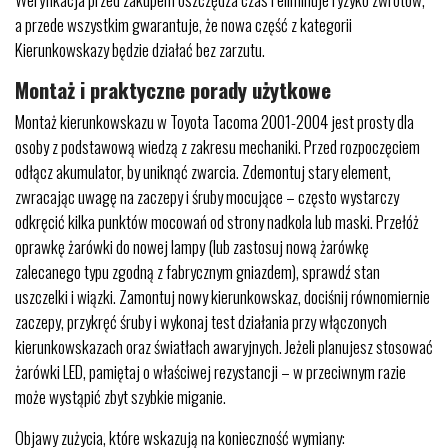
a przede wszystkim gwarantuje, że nowa część z kategorii
Kierunkowskazy będzie działać bez zarzutu.
Montaż i praktyczne porady użytkowe
Montaż kierunkowskazu w Toyota Tacoma 2001-2004 jest prosty dla
osoby z podstawową wiedzą z zakresu mechaniki. Przed rozpoczęciem
odłącz akumulator, by uniknąć zwarcia. Zdemontuj stary element,
zwracając uwagę na zaczepy i śruby mocujące – często wystarczy
odkręcić kilka punktów mocowań od strony nadkola lub maski. Przełóż
oprawkę żarówki do nowej lampy (lub zastosuj nową żarówkę
zalecanego typu zgodną z fabrycznym gniazdem), sprawdź stan
uszczelki i wiązki. Zamontuj nowy kierunkowskaz, dociśnij równomiernie
zaczepy, przykręć śruby i wykonaj test działania przy włączonych
kierunkowskazach oraz światłach awaryjnych. Jeżeli planujesz stosować
żarówki LED, pamiętaj o właściwej rezystancji – w przeciwnym razie
może wystąpić zbyt szybkie miganie.
Objawy zużycia, które wskazują na konieczność wymiany: