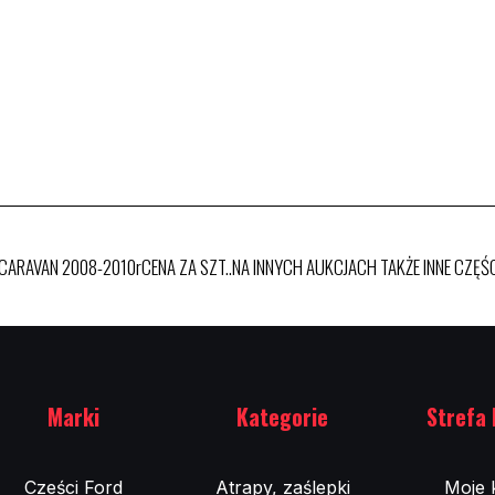
CARAVAN 2008-2010rCENA ZA SZT..NA INNYCH AUKCJACH TAKŻE INNE CZĘŚ
Marki
Kategorie
Strefa 
Cześci Ford
Atrapy, zaślepki
Moje 