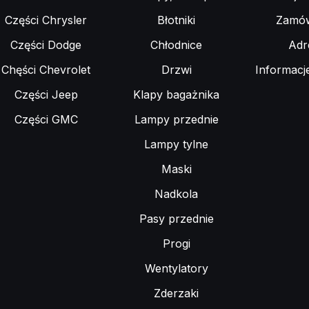
Części Chrysler
Błotniki
Zamów
Części Dodge
Chłodnice
Adr
Chęści Chevrolet
Drzwi
Informacj
Części Jeep
Klapy bagażnika
Części GMC
Lampy przednie
Lampy tylne
Maski
Nadkola
Pasy przednie
Progi
Wentylatory
Zderzaki