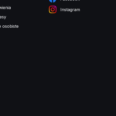
ienia
Instagram
esy
e osobiste