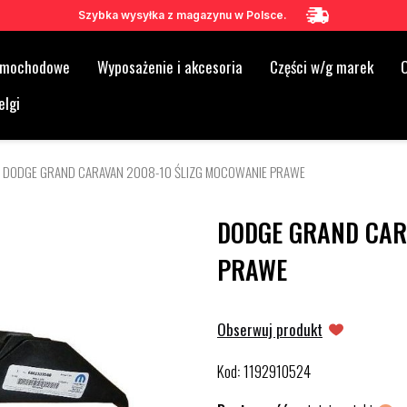
Szybka wysyłka z magazynu w Polsce.
samochodowe
Wyposażenie i akcesoria
Części w/g marek
O
elgi
DODGE GRAND CARAVAN 2008-10 ŚLIZG MOCOWANIE PRAWE
DODGE GRAND CAR
PRAWE
Obserwuj produkt
Kod
1192910524
: