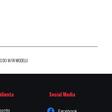
CI DO W/W MODELU
klienta
Social Media
konto
Facebook