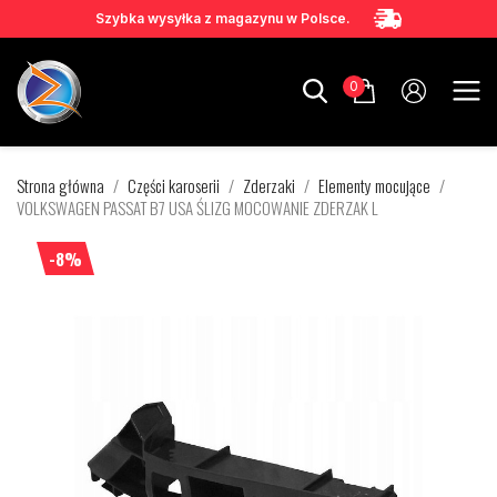
Szybka wysyłka z magazynu w Polsce.
0
Strona główna
Części karoserii
Zderzaki
Elementy mocujące
VOLKSWAGEN PASSAT B7 USA ŚLIZG MOCOWANIE ZDERZAK L
-8%