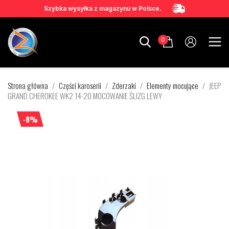
Szybka wysyłka z magazynu w Polsce.
0
Strona główna
Części karoserii
Zderzaki
Elementy mocujące
JEEP
GRAND CHEROKEE WK2 14-20 MOCOWANIE ŚLIZG LEWY
-8%