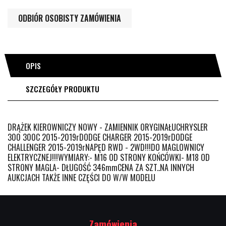
ODBIÓR OSOBISTY ZAMÓWIENIA
OPIS
SZCZEGÓŁY PRODUKTU
DRĄŻEK KIEROWNICZY NOWY - ZAMIENNIK ORYGINAŁUCHRYSLER
300 300C 2015-2019rDODGE CHARGER 2015-2019rDODGE
CHALLENGER 2015-2019rNAPĘD RWD - 2WD!!!DO MAGLOWNICY
ELEKTRYCZNEJ!!!WYMIARY:- M16 OD STRONY KOŃCÓWKI- M18 OD
STRONY MAGLA- DŁUGOŚĆ 346mmCENA ZA SZT..NA INNYCH
AUKCJACH TAKŻE INNE CZĘŚCI DO W/W MODELU
Zamówienia