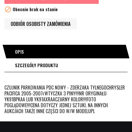

Obecnie brak na stanie
ODBIÓR OSOBISTY ZAMÓWIENIA
OPIS
SZCZEGÓŁY PRODUKTU
CZUJNIK PARKOWANIA PDC NOWY - ZDERZAKA TYLNEGOCHRYSLER
PACIFICA 2005-2007rWTYCZKA 3 PINY!!!NR ORYGINAŁU:
YK91BPKAA LUB YK91AXRAACZARNY KOLOR!!!FOTO
POGLĄDOWE!!!CENA DOTYCZY JEDNEJ SZTUKI. NA INNYCH
AUKCJACH TAKŻE INNE CZĘŚCI DO W/W MODELUPL