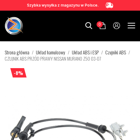
Szybka wysyłka z magazynu w Polsce.
0
Strona główna
Układ hamulcowy
Układ ABS i ESP
Czujniki ABS
CZUJNIK ABS PRZÓD PRAWY NISSAN MURANO Z50 03-07
-8%