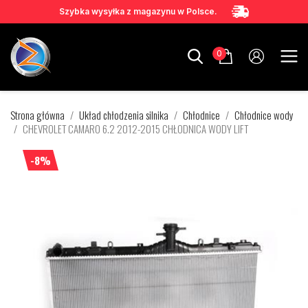
Szybka wysyłka z magazynu w Polsce.
0
Strona główna
Układ chłodzenia silnika
Chłodnice
Chłodnice wody
CHEVROLET CAMARO 6.2 2012-2015 CHŁODNICA WODY LIFT
-8%