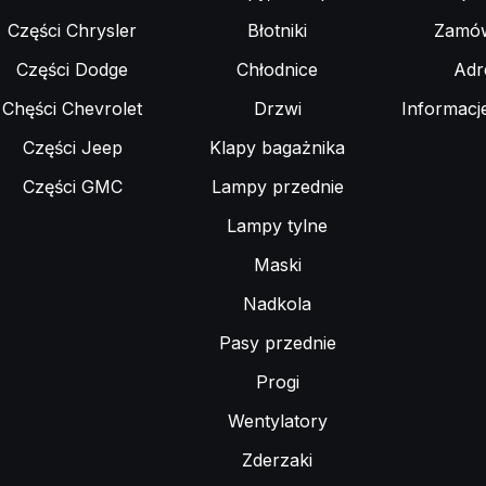
Części Chrysler
Błotniki
Zamów
Części Dodge
Chłodnice
Adr
Chęści Chevrolet
Drzwi
Informacj
Części Jeep
Klapy bagażnika
Części GMC
Lampy przednie
Lampy tylne
Maski
Nadkola
Pasy przednie
Progi
Wentylatory
Zderzaki