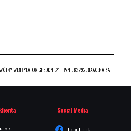
DWÓJNY WENTYLATOR CHŁODNICY !!!P/N 68229290AACENA ZA
klienta
Social Media
konto
Facebook