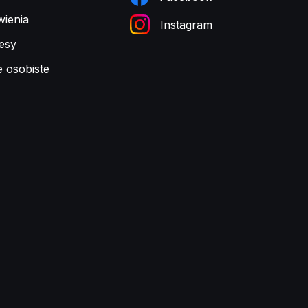
ienia
Instagram
esy
e osobiste