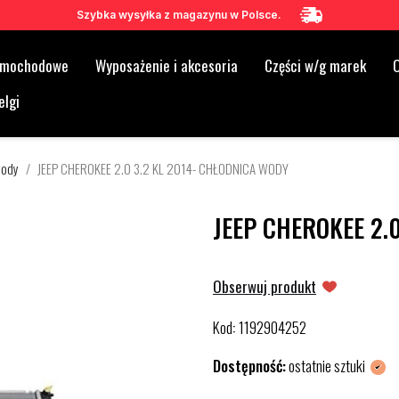
Szybka wysyłka z magazynu w Polsce.
samochodowe
Wyposażenie i akcesoria
Części w/g marek
O
elgi
wody
JEEP CHEROKEE 2.0 3.2 KL 2014- CHŁODNICA WODY
JEEP CHEROKEE 2.
Obserwuj produkt
Kod
1192904252
:
Dostępność:
ostatnie sztuki