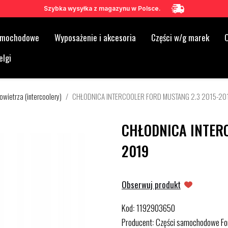
Szybka wysyłka z magazynu w Polsce.
samochodowe
Wyposażenie i akcesoria
Części w/g marek
O
elgi
owietrza (intercoolery)
CHŁODNICA INTERCOOLER FORD MUSTANG 2.3 2015-20
CHŁODNICA INTERC
2019
Obserwuj produkt
Kod
1192903650
:
Producent
Części samochodowe Fo
: