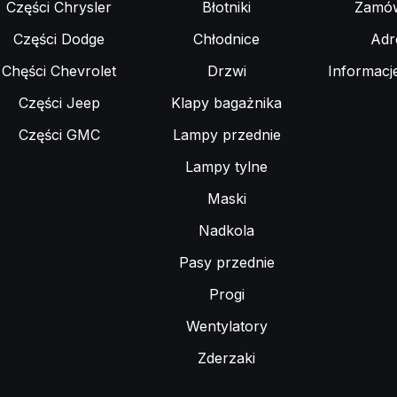
Części Chrysler
Błotniki
Zamów
Części Dodge
Chłodnice
Adr
Chęści Chevrolet
Drzwi
Informacj
Części Jeep
Klapy bagażnika
Części GMC
Lampy przednie
Lampy tylne
Maski
Nadkola
Pasy przednie
Progi
Wentylatory
Zderzaki