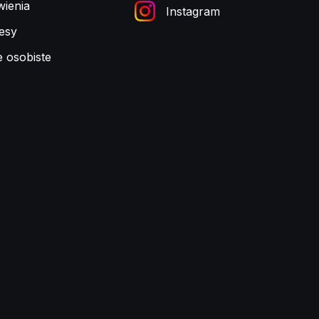
ienia
Instagram
esy
e osobiste