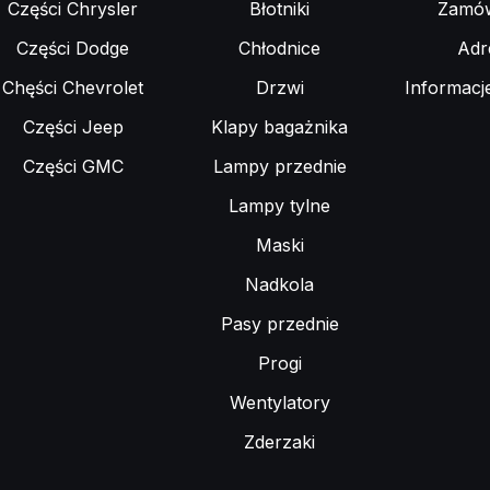
Części Chrysler
Błotniki
Zamów
Części Dodge
Chłodnice
Adr
Chęści Chevrolet
Drzwi
Informacj
Części Jeep
Klapy bagażnika
Części GMC
Lampy przednie
Lampy tylne
Maski
Nadkola
Pasy przednie
Progi
Wentylatory
Zderzaki