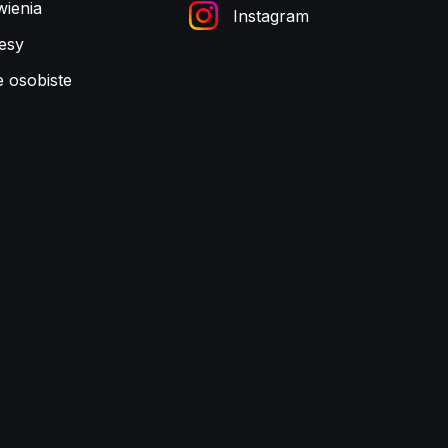
ienia
Instagram
esy
e osobiste