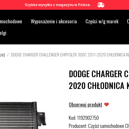
Szybka wysyłka z magazynu w Polsce.
samochodowe
Wyposażenie i akcesoria
Części w/g marek
O
elgi
cze)
DODGE CHARGER CHALLENGER CHRYSLER 300C 2011-2020 CHŁODNICA KL
DODGE CHARGER C
2020 CHŁODNICA 
Obserwuj produkt
Kod
1192902750
:
Producent
Części samochodowe Ch
: