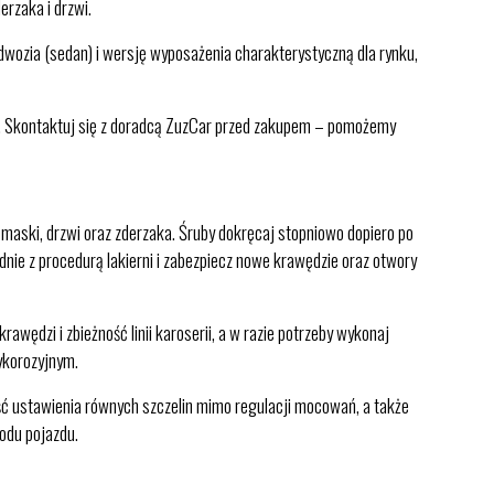
rzaka i drzwi.
dwozia (sedan) i wersję wyposażenia charakterystyczną dla rynku,
. Skontaktuj się z doradcą ZuzCar przed zakupem – pomożemy
 maski, drzwi oraz zderzaka. Śruby dokręcaj stopniowo dopiero po
nie z procedurą lakierni i zabezpiecz nowe krawędzie oraz otwory
ędzi i zbieżność linii karoserii, a w razie potrzeby wykonaj
ykorozyjnym.
ość ustawienia równych szczelin mimo regulacji mocowań, a także
zodu pojazdu.