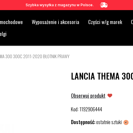
Szybka wysyłka z magazynu w Polsce.
samochodowe
Wyposażenie i akcesoria
Części w/g marek
O
elgi
EMA 300 300C 2011-2020 BŁOTNIK PRAWY
LANCIA THEMA 30
Obserwuj produkt
Kod
1192906444
:
Dostępność:
ostatnie sztuki