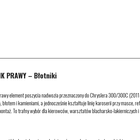
K PRAWY – Błotniki
wy element poszycia nadwozia przeznaczony do Chryslera 300/300C (2011–2
łotem i kamieniami, a jednocześnie kształtuje linię karoserii przy masce, r
 montaż. To trafny wybór dla kierowców, warsztatów blacharsko-lakierniczych 