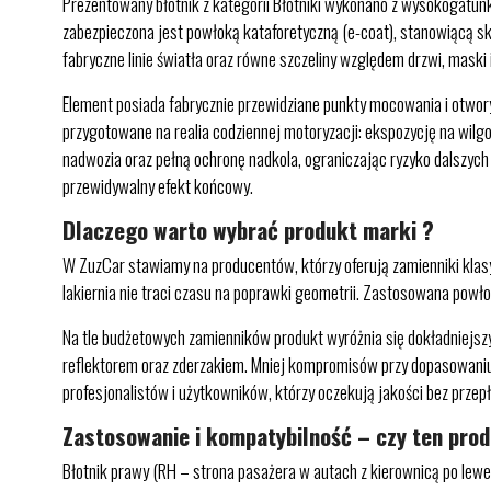
Prezentowany błotnik z kategorii Błotniki wykonano z wysokogatun
zabezpieczona jest powłoką kataforetyczną (e-coat), stanowiącą sk
fabryczne linie światła oraz równe szczeliny względem drzwi, maski 
Element posiada fabrycznie przewidziane punkty mocowania i otwor
przygotowane na realia codziennej motoryzacji: ekspozycję na wilg
nadwozia oraz pełną ochronę nadkola, ograniczając ryzyko dalszyc
przewidywalny efekt końcowy.
Dlaczego warto wybrać produkt marki ?
W ZuzCar stawiamy na producentów, którzy oferują zamienniki klasy 
lakiernia nie traci czasu na poprawki geometrii. Zastosowana powł
Na tle budżetowych zamienników produkt wyróżnia się dokładniejs
reflektorem oraz zderzakiem. Mniej kompromisów przy dopasowaniu t
profesjonalistów i użytkowników, którzy oczekują jakości bez przep
Zastosowanie i kompatybilność – czy ten pro
Błotnik prawy (RH – strona pasażera w autach z kierownicą po lew