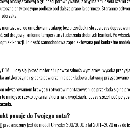
kowej blachy stalowej o grubości porównywalnej z oryginałem, dzięki czemu 
uteczne antykorozyjne podłoże pod dalsze prace lakiernicze. Starannie odtwor
i zderzaka.
y montażowe, co umożliwia instalację bez przeróbek i skraca czas dopasowani
oć, sól drogową, zmienne temperatury i uderzenia drobnych kamieni. Po właśc
h ognisk korozji. To część samochodowa zaprojektowana pod konkretne modele,
OEM – liczy się jakość materiału, powtarzalność wymiarów i wysoka precyzja tł
oka antykorozyjna i gładka powierzchnia podkładowa ułatwiają przygotowanie d
zym odwzorowaniem krawędzi i otworów montażowych, co przekłada się na pro
o mniejsze ryzyko pękania lakieru na krawędziach, lepsza szczelność połączeń
łacania.
dukt pasuje do Twojego auta?
ej) przeznaczony jest do modeli Chrysler 300/300C z lat 2011–2020 oraz do i