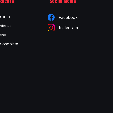
klienta
Social Media
konto
Facebook
ienia
Instagram
esy
e osobiste