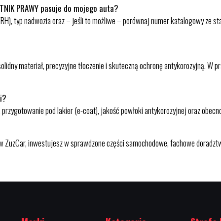
OTNIK PRAWY pasuje do mojego auta?
H), typ nadwozia oraz – jeśli to możliwe – porównaj numer katalogowy ze st
olidny materiał, precyzyjne tłoczenie i skuteczną ochronę antykorozyjną. W 
i?
 przygotowanie pod lakier (e-coat), jakość powłoki antykorozyjnej oraz obe
uzCar, inwestujesz w sprawdzone części samochodowe, fachowe doradztwo 