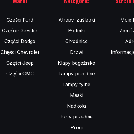
Marki
Kategorie
Strefa 
Cześci Ford
Atrapy, zaślepki
Moje 
Części Chrysler
Błotniki
Zamów
Części Dodge
Chłodnice
Adr
Chęści Chevrolet
Drzwi
Informacj
Części Jeep
Klapy bagażnika
Części GMC
Lampy przednie
Lampy tylne
Maski
Nadkola
Pasy przednie
Progi