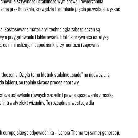
zachowuje sztywność i stabilność wymiarową. Powierzchnia
zone przetłoczenia, krawędzie i promienie gięcia pozwalają uzyskać
a. Zastosowane materiały i technologia zabezpieczeń są
iwym przygotowaniu i lakierowaniu błotnik przywraca estetykę
 co minimalizuje niespodzianki przy montażu i zapewnia
oczenia. Dzięki temu błotnik stabilnie „siada” na nadwoziu, a
o lakieru, co realnie skraca proces naprawy.
stsze ustawienie równych szczelin i pewne spasowanie z maską,
 i trwały efekt wizualny. To rozsądna inwestycja dla
ch europejskiego odpowiednika – Lancia Thema tej samej generacji,