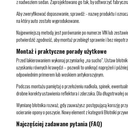
z nadwoziem sedan. Zaprojektowano go tak, by odtworzyć fabryczną
Aby zweryfikować dopasowanie, sprawdź: - nazwę produktu i oznacze
na który auto zostało wyprodukowane.
Najpewniejszą metodą jest porównanie po numerze VIN lub zestaw
potwierdzić zgodność, aby montaż przebiegł sprawnie i bez niepotr
Montaż i praktyczne porady użytkowe
Przed lakierowaniem wykonaj przymiarkę „na sucho”. Ustaw błotnik 
uzyskaniu równych krawędzi – pozwoli to uniknąć naprężeń i później
odpowiednim primerem lub woskiem antykorozyjnym.
Podczas montażu pamiętaj o przełożeniu nadkola, spinek, ewentualny
drobne korekty ustawienia reflektora i zderzaka. Dla długotrwałej
Wymianę błotnika rozważ, gdy zauważysz: postępującą korozję przy ł
ocieranie opony o poszycie. Nowy element z kategorii Błotniki przy
Najczęściej zadawane pytania (FAQ)