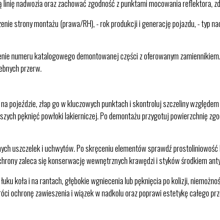
 linię nadwozia oraz zachować zgodność z punktami mocowania reflektora, zde
nie strony montażu (prawa/RH), - rok produkcji i generację pojazdu, - typ na
ienie numeru katalogowego demontowanej części z oferowanym zamiennikiem
zebnych przerw.
na pojeździe, złap go w kluczowych punktach i skontroluj szczeliny względem
szych pęknięć powłoki lakierniczej. Po demontażu przygotuj powierzchnię zgod
ch uszczelek i uchwytów. Po skręceniu elementów sprawdź prostoliniowość kraw
 ochrony zaleca się konserwację wewnętrznych krawędzi i styków środkiem ant
uku koła i na rantach, głębokie wgniecenia lub pęknięcia po kolizji, niemożn
wróci ochronę zawieszenia i wiązek w nadkolu oraz poprawi estetykę całego pr