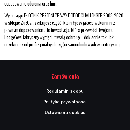
dopasowanie odcienia oraz linii.
Wybierając BŁOTNIK PRZEDNI PRAWY DODGE CHALLENGER 2008-2020
w sklepie ZuzCar, zyskujesz część, która łączy jakość wykonania z
pewnym dopasowaniem. To inwestycja, która przywróci Twojemu
Dodge’owi fabryczny wygląd i trwałą ochronę – dokładnie tak, jak
oczekujesz od profesjonalnych części samochodowych w motoryzacji.
Zamówienia
Regulamin sklepu
Polityka prywatności
Ustawienia cookies