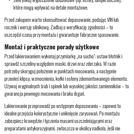
które mogą wpływać na detale montażowe.
Przed zakupem warto skonsultować dopasowanie, podając VIN lub
rocznik i wersję silnikową. Zadbaj o weryfikację zgodności – to
oszczędzi czasu przy montażu i gwarantuje fabryczne spasowanie.
Montaż i praktyczne porady użytkowe
Przed lakierowaniem wykonaj przymiarkę „na sucho”: ustaw błotnik i
sprawdź szczeliny względem maski, drzwi oraz zderzaka. W razie
potrzeby skoryguj położenie w punktach mocowania, a następnie
przenieś klipsy, wzmocnienia, kołki i osłony zdemontowanego elementu.
Używaj oryginalnych śrub i spinek lub wysokiej jakości zamienników – to
gwarancja pewnego mocowania i braku drgań.
Lakierowanie przeprowadź po wstępnym dopasowaniu – zapewni to
idealne przejścia kolorystyczne i uniknięcie zarysowań. Po montażu
zabezpiecz krawędzie i łączenia masami uszczelniającymi oraz
preparatami antykorozyjnymi, zwłaszcza w okolicy nadkola. Jeśli nie