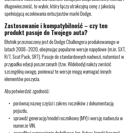
długowieczność, to wybór, który łączy atrakcyjną cenę z jakością
spełniającą oczekiwania entuzjastów marki Dodge.
Zastosowanie i kompatybilność – czy ten
produkt pasuje do Twojego auta?
Błotnik przeznaczony jest do Dodge Challengera produkowanego w
latach 2008–2020, obejmując popularne wersje napędowe (m.in. SXT,
R/T, Scat Pack, SRT). Pasuje do standardowych nadwozi, natomiast w
przypadku edycji poszerzanych (tzw. Widebody) należy zwrócić
szczególną uwagę, ponieważ te wersje mogą wymagać innych
elementów poszycia.
Aby potwierdzić zgodność:
porównaj nazwę części i zakres roczników z dokumentacją
pojazdu,
sprawdź generację/model rocznikowy (MY) i wersję nadwozia w
numerze VIN,
zweryfikuj wyposażenie dodatkowe (np. listwy, lampki boczne),