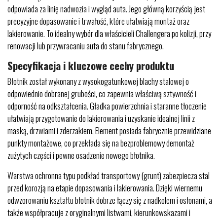
odpowiada za linię nadwozia i wygląd auta. Jego główną korzyścią jest
precyzyjne dopasowanie i trwałość, które ułatwiają montaż oraz
lakierowanie. To idealny wybór dla właścicieli Challengera po kolizji, przy
renowacji lub przywracaniu auta do stanu fabrycznego.
Specyfikacja i kluczowe cechy produktu
Błotnik został wykonany z wysokogatunkowej blachy stalowej o
odpowiednio dobranej grubości, co zapewnia właściwą sztywność i
odporność na odkształcenia. Gładka powierzchnia i staranne tłoczenie
ułatwiają przygotowanie do lakierowania i uzyskanie idealnej linii z
maską, drzwiami i zderzakiem. Element posiada fabrycznie przewidziane
punkty montażowe, co przekłada się na bezproblemowy demontaż
zużytych części i pewne osadzenie nowego błotnika.
Warstwa ochronna typu podkład transportowy (grunt) zabezpiecza stal
przed korozją na etapie dopasowania i lakierowania. Dzięki wiernemu
odwzorowaniu kształtu błotnik dobrze łączy się z nadkolem i osłonami, a
także współpracuje z oryginalnymi listwami, kierunkowskazami i