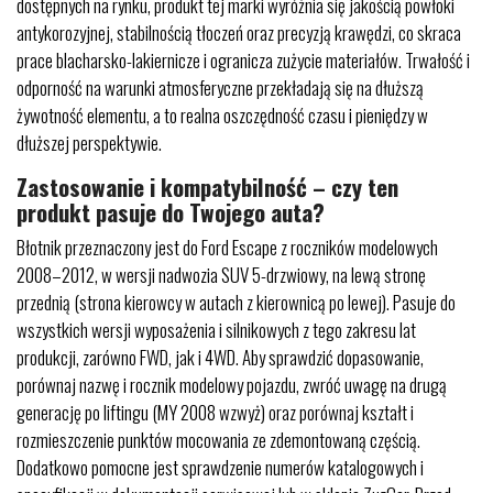
dostępnych na rynku, produkt tej marki wyróżnia się jakością powłoki
antykorozyjnej, stabilnością tłoczeń oraz precyzją krawędzi, co skraca
prace blacharsko-lakiernicze i ogranicza zużycie materiałów. Trwałość i
odporność na warunki atmosferyczne przekładają się na dłuższą
żywotność elementu, a to realna oszczędność czasu i pieniędzy w
dłuższej perspektywie.
Zastosowanie i kompatybilność – czy ten
produkt pasuje do Twojego auta?
Błotnik przeznaczony jest do Ford Escape z roczników modelowych
2008–2012, w wersji nadwozia SUV 5-drzwiowy, na lewą stronę
przednią (strona kierowcy w autach z kierownicą po lewej). Pasuje do
wszystkich wersji wyposażenia i silnikowych z tego zakresu lat
produkcji, zarówno FWD, jak i 4WD. Aby sprawdzić dopasowanie,
porównaj nazwę i rocznik modelowy pojazdu, zwróć uwagę na drugą
generację po liftingu (MY 2008 wzwyż) oraz porównaj kształt i
rozmieszczenie punktów mocowania ze zdemontowaną częścią.
Dodatkowo pomocne jest sprawdzenie numerów katalogowych i