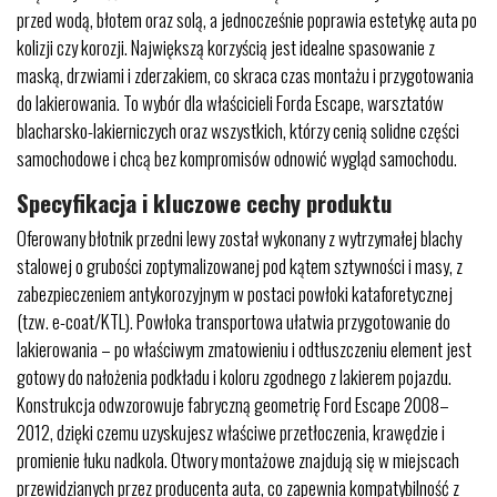
przed wodą, błotem oraz solą, a jednocześnie poprawia estetykę auta po
kolizji czy korozji. Największą korzyścią jest idealne spasowanie z
maską, drzwiami i zderzakiem, co skraca czas montażu i przygotowania
do lakierowania. To wybór dla właścicieli Forda Escape, warsztatów
blacharsko-lakierniczych oraz wszystkich, którzy cenią solidne części
samochodowe i chcą bez kompromisów odnowić wygląd samochodu.
Specyfikacja i kluczowe cechy produktu
Oferowany błotnik przedni lewy został wykonany z wytrzymałej blachy
stalowej o grubości zoptymalizowanej pod kątem sztywności i masy, z
zabezpieczeniem antykorozyjnym w postaci powłoki kataforetycznej
(tzw. e-coat/KTL). Powłoka transportowa ułatwia przygotowanie do
lakierowania – po właściwym zmatowieniu i odtłuszczeniu element jest
gotowy do nałożenia podkładu i koloru zgodnego z lakierem pojazdu.
Konstrukcja odwzorowuje fabryczną geometrię Ford Escape 2008–
2012, dzięki czemu uzyskujesz właściwe przetłoczenia, krawędzie i
promienie łuku nadkola. Otwory montażowe znajdują się w miejscach
przewidzianych przez producenta auta, co zapewnia kompatybilność z