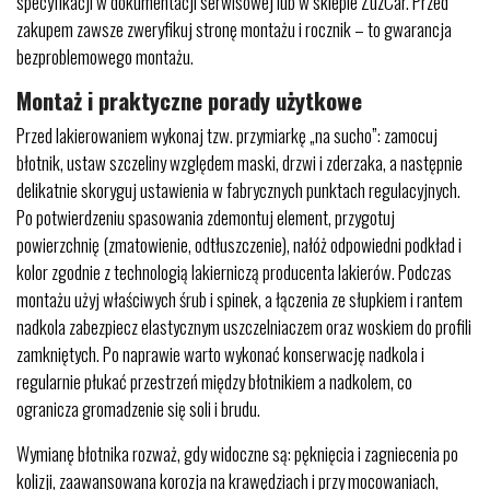
specyfikacji w dokumentacji serwisowej lub w sklepie ZuzCar. Przed
zakupem zawsze zweryfikuj stronę montażu i rocznik – to gwarancja
bezproblemowego montażu.
Montaż i praktyczne porady użytkowe
Przed lakierowaniem wykonaj tzw. przymiarkę „na sucho”: zamocuj
błotnik, ustaw szczeliny względem maski, drzwi i zderzaka, a następnie
delikatnie skoryguj ustawienia w fabrycznych punktach regulacyjnych.
Po potwierdzeniu spasowania zdemontuj element, przygotuj
powierzchnię (zmatowienie, odtłuszczenie), nałóż odpowiedni podkład i
kolor zgodnie z technologią lakierniczą producenta lakierów. Podczas
montażu użyj właściwych śrub i spinek, a łączenia ze słupkiem i rantem
nadkola zabezpiecz elastycznym uszczelniaczem oraz woskiem do profili
zamkniętych. Po naprawie warto wykonać konserwację nadkola i
regularnie płukać przestrzeń między błotnikiem a nadkolem, co
ogranicza gromadzenie się soli i brudu.
Wymianę błotnika rozważ, gdy widoczne są: pęknięcia i zagniecenia po
kolizji, zaawansowana korozja na krawędziach i przy mocowaniach,