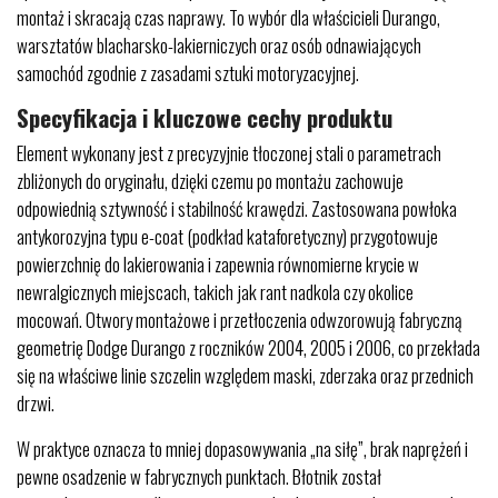
montaż i skracają czas naprawy. To wybór dla właścicieli Durango,
warsztatów blacharsko-lakierniczych oraz osób odnawiających
samochód zgodnie z zasadami sztuki motoryzacyjnej.
Specyfikacja i kluczowe cechy produktu
Element wykonany jest z precyzyjnie tłoczonej stali o parametrach
zbliżonych do oryginału, dzięki czemu po montażu zachowuje
odpowiednią sztywność i stabilność krawędzi. Zastosowana powłoka
antykorozyjna typu e-coat (podkład kataforetyczny) przygotowuje
powierzchnię do lakierowania i zapewnia równomierne krycie w
newralgicznych miejscach, takich jak rant nadkola czy okolice
mocowań. Otwory montażowe i przetłoczenia odwzorowują fabryczną
geometrię Dodge Durango z roczników 2004, 2005 i 2006, co przekłada
się na właściwe linie szczelin względem maski, zderzaka oraz przednich
drzwi.
W praktyce oznacza to mniej dopasowywania „na siłę”, brak naprężeń i
pewne osadzenie w fabrycznych punktach. Błotnik został