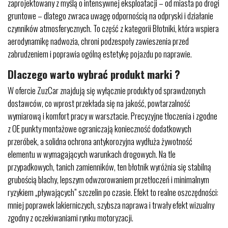
zaprojektowany z myślą o intensywnej eksploatacji – od miasta po drogi
gruntowe – dlatego zwraca uwagę odpornością na odpryski i działanie
czynników atmosferycznych. To część z kategorii Błotniki, która wspiera
aerodynamikę nadwozia, chroni podzespoły zawieszenia przed
zabrudzeniem i poprawia ogólną estetykę pojazdu po naprawie.
Dlaczego warto wybrać produkt marki ?
W ofercie ZuzCar znajdują się wyłącznie produkty od sprawdzonych
dostawców, co wprost przekłada się na jakość, powtarzalność
wymiarową i komfort pracy w warsztacie. Precyzyjne tłoczenia i zgodne
z OE punkty montażowe ograniczają konieczność dodatkowych
przeróbek, a solidna ochrona antykorozyjna wydłuża żywotność
elementu w wymagających warunkach drogowych. Na tle
przypadkowych, tanich zamienników, ten błotnik wyróżnia się stabilną
grubością blachy, lepszym odwzorowaniem przetłoczeń i minimalnym
ryzykiem „pływających” szczelin po czasie. Efekt to realne oszczędności:
mniej poprawek lakierniczych, szybsza naprawa i trwały efekt wizualny
zgodny z oczekiwaniami rynku motoryzacji.