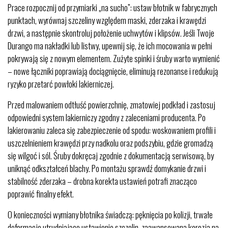
Prace rozpocznij od przymiarki „na sucho”: ustaw błotnik w fabrycznych
punktach, wyrównaj szczeliny względem maski, zderzaka i krawędzi
drzwi, a następnie skontroluj położenie uchwytów i klipsów. Jeśli Twoje
Durango ma nakładki lub listwy, upewnij się, że ich mocowania w pełni
pokrywają się z nowym elementem. Zużyte spinki i śruby warto wymienić
– nowe łączniki poprawiają dociągnięcie, eliminują rezonanse i redukują
ryzyko przetarć powłoki lakierniczej.
Przed malowaniem odtłuść powierzchnię, zmatowiej podkład i zastosuj
odpowiedni system lakierniczy zgodny z zaleceniami producenta. Po
lakierowaniu zaleca się zabezpieczenie od spodu: woskowaniem profili i
uszczelnieniem krawędzi przy nadkolu oraz podszybiu, gdzie gromadzą
się wilgoć i sól. Śruby dokręcaj zgodnie z dokumentacją serwisową, by
uniknąć odkształceń blachy. Po montażu sprawdź domykanie drzwi i
stabilność zderzaka – drobna korekta ustawień potrafi znacząco
poprawić finalny efekt.
O konieczności wymiany błotnika świadczą: pęknięcia po kolizji, trwałe
deformacje utrudniające ustawienie szczelin, zaawansowana korozja na