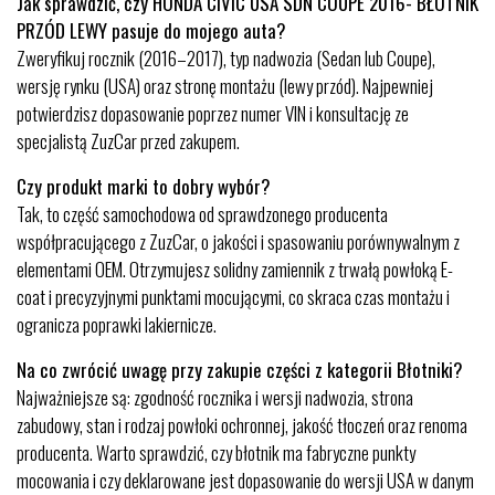
Jak sprawdzić, czy HONDA CIVIC USA SDN COUPE 2016- BŁOTNIK
PRZÓD LEWY pasuje do mojego auta?
Zweryfikuj rocznik (2016–2017), typ nadwozia (Sedan lub Coupe),
wersję rynku (USA) oraz stronę montażu (lewy przód). Najpewniej
potwierdzisz dopasowanie poprzez numer VIN i konsultację ze
specjalistą ZuzCar przed zakupem.
Czy produkt marki to dobry wybór?
Tak, to część samochodowa od sprawdzonego producenta
współpracującego z ZuzCar, o jakości i spasowaniu porównywalnym z
elementami OEM. Otrzymujesz solidny zamiennik z trwałą powłoką E-
coat i precyzyjnymi punktami mocującymi, co skraca czas montażu i
ogranicza poprawki lakiernicze.
Na co zwrócić uwagę przy zakupie części z kategorii Błotniki?
Najważniejsze są: zgodność rocznika i wersji nadwozia, strona
zabudowy, stan i rodzaj powłoki ochronnej, jakość tłoczeń oraz renoma
producenta. Warto sprawdzić, czy błotnik ma fabryczne punkty
mocowania i czy deklarowane jest dopasowanie do wersji USA w danym