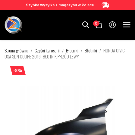
Szybka wysyłka z magazynu w Polsce.
0
Strona główna
Części karoserii
Błotniki
Błotniki
HONDA CIVIC
USA SDN COUPE 2016- BŁOTNIK PRZÓD LEWY
-8%