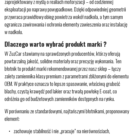
zaprojektowany z myślą o realiach motoryzacji – od codziennej
eksploatacji po naprawy powypadkowe. Dzięki odpowiedniej geometrii
przywraca prawidłowy obieg powietrza wokół nadkola, a tym samym
ogranicza zawirowania i ochronia elementy zawieszenia oraz instalację
w nadkolu.
Dlaczego warto wybrać produkt marki ?
W ZuzCar stawiamy na sprawdzonych producentów, którzy oferują
powtarzalną jakość, solidne materiały oraz precyzję wykonania. Ten
błotnik to produkt marki rekomendowanej przez nasz sklep – łączy
zalety zamiennika klasy premium z parametrami zbliżonymi do elementu
OEM. W praktyce oznacza to lepsze spasowanie, właściwą grubość
blachy, czystą krawędź pod lakier oraz trwałą powłokę E-coat, co
odróżnia go od budżetowych zamienników dostępnych na rynku.
W porównaniu ze standardowymi, najtańszymi błotnikami, proponowany
element:
zachowuje stabilność i nie „pracuje” na nierównościach,