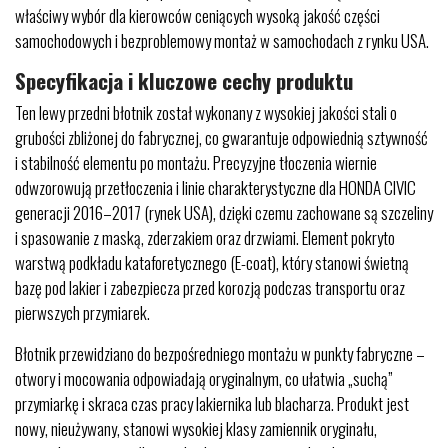
właściwy wybór dla kierowców ceniących wysoką jakość części
samochodowych i bezproblemowy montaż w samochodach z rynku USA.
Specyfikacja i kluczowe cechy produktu
Ten lewy przedni błotnik został wykonany z wysokiej jakości stali o
grubości zbliżonej do fabrycznej, co gwarantuje odpowiednią sztywność
i stabilność elementu po montażu. Precyzyjne tłoczenia wiernie
odwzorowują przetłoczenia i linie charakterystyczne dla HONDA CIVIC
generacji 2016–2017 (rynek USA), dzięki czemu zachowane są szczeliny
i spasowanie z maską, zderzakiem oraz drzwiami. Element pokryto
warstwą podkładu kataforetycznego (E-coat), który stanowi świetną
bazę pod lakier i zabezpiecza przed korozją podczas transportu oraz
pierwszych przymiarek.
Błotnik przewidziano do bezpośredniego montażu w punkty fabryczne –
otwory i mocowania odpowiadają oryginalnym, co ułatwia „suchą”
przymiarkę i skraca czas pracy lakiernika lub blacharza. Produkt jest
nowy, nieużywany, stanowi wysokiej klasy zamiennik oryginału,