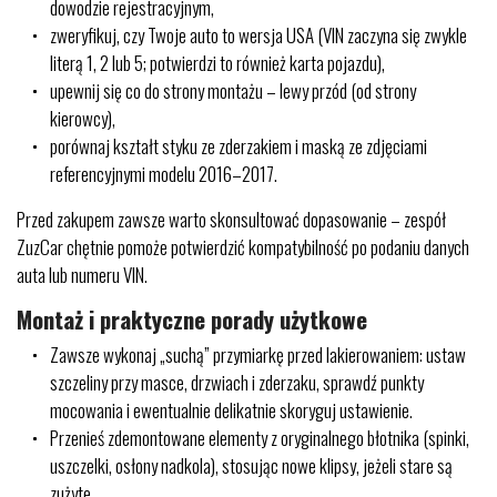
dowodzie rejestracyjnym,
zweryfikuj, czy Twoje auto to wersja USA (VIN zaczyna się zwykle
literą 1, 2 lub 5; potwierdzi to również karta pojazdu),
upewnij się co do strony montażu – lewy przód (od strony
kierowcy),
porównaj kształt styku ze zderzakiem i maską ze zdjęciami
referencyjnymi modelu 2016–2017.
Przed zakupem zawsze warto skonsultować dopasowanie – zespół
ZuzCar chętnie pomoże potwierdzić kompatybilność po podaniu danych
auta lub numeru VIN.
Montaż i praktyczne porady użytkowe
Zawsze wykonaj „suchą” przymiarkę przed lakierowaniem: ustaw
szczeliny przy masce, drzwiach i zderzaku, sprawdź punkty
mocowania i ewentualnie delikatnie skoryguj ustawienie.
Przenieś zdemontowane elementy z oryginalnego błotnika (spinki,
uszczelki, osłony nadkola), stosując nowe klipsy, jeżeli stare są
zużyte.