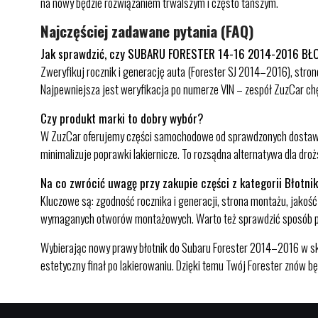
na nowy będzie rozwiązaniem trwalszym i często tańszym.
Najczęściej zadawane pytania (FAQ)
Jak sprawdzić, czy SUBARU FORESTER 14-16 2014-2016 BŁ
Zweryfikuj rocznik i generację auta (Forester SJ 2014–2016), stro
Najpewniejsza jest weryfikacja po numerze VIN – zespół ZuzCar ch
Czy produkt marki to dobry wybór?
W ZuzCar oferujemy części samochodowe od sprawdzonych dostawców
minimalizuje poprawki lakiernicze. To rozsądna alternatywa dla droż
Na co zwrócić uwagę przy zakupie części z kategorii Błotnik
Kluczowe są: zgodność rocznika i generacji, strona montażu, jakość 
wymaganych otworów montażowych. Warto też sprawdzić sposób pak
Wybierając nowy prawy błotnik do Subaru Forester 2014–2016 w skl
estetyczny finał po lakierowaniu. Dzięki temu Twój Forester znów będ