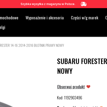
Szybka wysyłka z magazynu w Polsce.
samochodowe
Wyposażenie i akcesoria
Części w/g marek
O
elgi
RESTER 14-16 2014-2016 BŁOTNIK PRAWY NOWY
SUBARU FORESTER
NOWY
Obserwuj produkt
Kod
1192903496
: