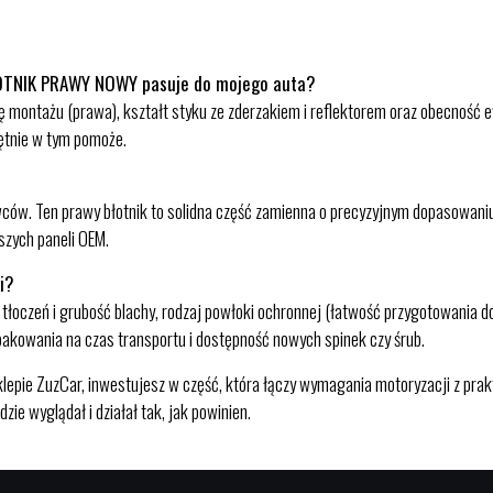
OTNIK PRAWY NOWY pasuje do mojego auta?
nę montażu (prawa), kształt styku ze zderzakiem i reflektorem oraz obecność
ętnie w tym pomoże.
. Ten prawy błotnik to solidna część zamienna o precyzyjnym dopasowaniu i
szych paneli OEM.
i?
tłoczeń i grubość blachy, rodzaj powłoki ochronnej (łatwość przygotowania do 
owania na czas transportu i dostępność nowych spinek czy śrub.
epie ZuzCar, inwestujesz w część, która łączy wymagania motoryzacji z pra
zie wyglądał i działał tak, jak powinien.