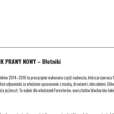
IK PRAWY NOWY – Błotniki
ików 2014–2016 to precyzyjnie wykonana część nadwozia, która przywraca fabryc
 a także odpowiada za właściwe spasowanie z maską, drzwiami i zderzakiem. G
ża jej koszt. To wybór dla właścicieli Foresterów, warsztatów blacharsko-lak