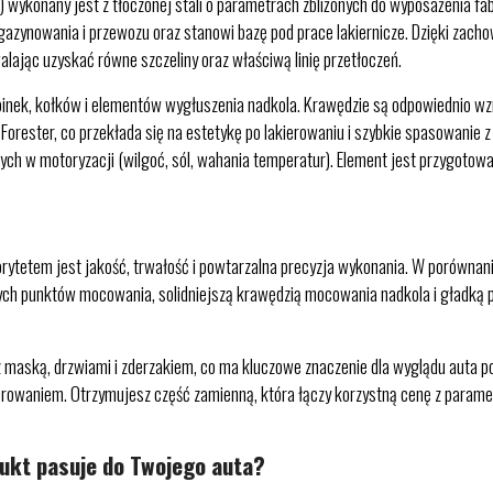
) wykonany jest z tłoczonej stali o parametrach zbliżonych do wyposażenia f
azynowania i przewozu oraz stanowi bazę pod prace lakiernicze. Dzięki zachow
lając uzyskać równe szczeliny oraz właściwą linię przetłoczeń.
pinek, kołków i elementów wygłuszenia nadkola. Krawędzie są odpowiednio wz
 Forester, co przekłada się na estetykę po lakierowaniu i szybkie spasowanie
ch w motoryzacji (wilgoć, sól, wahania temperatur). Element jest przygotowa
ytetem jest jakość, trwałość i powtarzalna precyzja wykonania. W porównan
ych punktów mocowania, solidniejszą krawędzią mocowania nadkola i gładką p
się z maską, drzwiami i zderzakiem, co ma kluczowe znaczenie dla wyglądu aut
kierowaniem. Otrzymujesz część zamienną, która łączy korzystną cenę z param
dukt pasuje do Twojego auta?