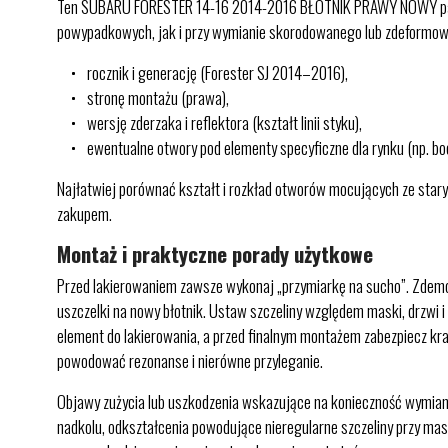
Ten SUBARU FORESTER 14-16 2014-2016 BŁOTNIK PRAWY NOWY pasuje 
powypadkowych, jak i przy wymianie skorodowanego lub zdeformowa
rocznik i generację (Forester SJ 2014–2016),
stronę montażu (prawa),
wersję zderzaka i reflektora (kształt linii styku),
ewentualne otwory pod elementy specyficzne dla rynku (np. b
Najłatwiej porównać kształt i rozkład otworów mocujących ze stary
zakupem.
Montaż i praktyczne porady użytkowe
Przed lakierowaniem zawsze wykonaj „przymiarkę na sucho”. Zdemontu
uszczelki na nowy błotnik. Ustaw szczeliny względem maski, drzwi 
element do lakierowania, a przed finalnym montażem zabezpiecz k
powodować rezonanse i nierówne przyleganie.
Objawy zużycia lub uszkodzenia wskazujące na konieczność wymiany t
nadkolu, odkształcenia powodujące nieregularne szczeliny przy masc