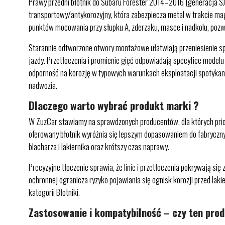
Prawy przedni błotnik do Subaru Forester 2014–2016 (generacja SJ
transportowy/antykorozyjny, która zabezpiecza metal w trakcie mag
punktów mocowania przy słupku A, zderzaku, masce i nadkolu, pozwa
Starannie odtworzone otwory montażowe ułatwiają przeniesienie s
jazdy. Przetłoczenia i promienie gięć odpowiadają specyfice modelu
odporność na korozję w typowych warunkach eksploatacji spotykany
nadwozia.
Dlaczego warto wybrać produkt marki ?
W ZuzCar stawiamy na sprawdzonych producentów, dla których prior
oferowany błotnik wyróżnia się lepszym dopasowaniem do fabryczn
blacharza i lakiernika oraz krótszy czas naprawy.
Precyzyjne tłoczenie sprawia, że linie i przetłoczenia pokrywają 
ochronnej ogranicza ryzyko pojawiania się ognisk korozji przed la
kategorii Błotniki.
Zastosowanie i kompatybilność – czy ten pro