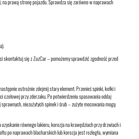
 na prawą stronę pojazdu. Sprawdza się zarówno w naprawach
a).
ości skontaktuj się z ZuzCar – pomożemy sprawdzić zgodność przed
tępnie ostrożnie zdejmij stary element. Przenieś spinki, kołki i
ści czołowej przy zderzaku. Po potwierdzeniu spasowania oddaj
 sprawnych, niezużytych spinek i śrub – zużyte mocowania mogą
a uzyskanie równego lakieru, korozja na krawędziach przy drzwiach i
ałtu po naprawach blacharskich lub korozja jest rozległa, wymiana