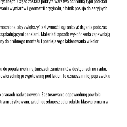
abrycznego. Część została pokryta warstwą ochronną typu podkład
aniu wymiarów i geometrii oryginału, błotnik pasuje do seryjnych
mocnione, aby zwiększyć sztywność i ograniczyć drgania podczas
 z sąsiadującymi panelami. Materiał i sposób wykończenia zapewniają
ny do próbnego montażu i późniejszego lakierowania w kolor
iu do popularnych, najtańszych zamienników dostępnych na rynku,
owierzchnią przygotowaną pod lakier. To oznacza mniej poprawek u
a po pracach nadwoziowych. Zastosowanie odpowiedniej powłoki
etrami użytkowymi, jakich oczekujesz od produktu klasy premium w