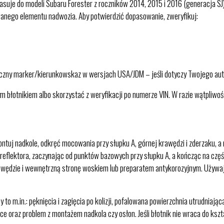
do modeli Subaru Forester z roczników 2014, 2015 i 2016 (generacja SJ),
nego elementu nadwozia. Aby potwierdzić dopasowanie, zweryfikuj:
oczny marker/kierunkowskaz w wersjach USA/JDM – jeśli dotyczy Twojego aut
m błotnikiem albo skorzystać z weryfikacji po numerze VIN. W razie wątpliw
j nadkole, odkręć mocowania przy słupku A, górnej krawędzi i zderzaku, a nas
i reflektora, zaczynając od punktów bazowych przy słupku A, a kończąc na czę
rawędzie i wewnętrzną stronę woskiem lub preparatem antykorozyjnym. Używaj
o m.in.: pęknięcia i zagięcia po kolizji, pofalowana powierzchnia utrudniając
e oraz problem z montażem nadkola czy osłon. Jeśli błotnik nie wraca do kszt