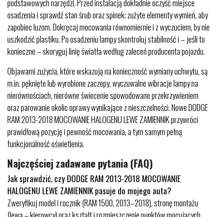
podstawowych narzędzi. Przed instalacją dokładnie oczyść miejsce
osadzenia i sprawdź stan śrub oraz spinek; zużyte elementy wymień, aby
zapobiec luzom. Dokręcaj mocowania równomiernie i z wyczuciem, by nie
uszkodzić plastiku. Po osadzeniu lampy skontroluj stabilność i – jeśli to
konieczne – skoryguj linię światła według zaleceń producenta pojazdu.
Objawami zużycia, które wskazują na konieczność wymiany uchwytu, są
m.in. pęknięte lub wyrobione zaczepy, wyczuwalne wibracje lampy na
nierównościach, nierówne świecenie spowodowane przekrzywieniem
oraz parowanie okolic oprawy wynikające z nieszczelności. Nowe DODGE
RAM 2013-2018 MOCOWANIE HALOGENU LEWE ZAMIENNIK przywróci
prawidłową pozycję i pewność mocowania, a tym samym pełną
funkcjonalność oświetlenia.
Najczęściej zadawane pytania (FAQ)
Jak sprawdzić, czy DODGE RAM 2013-2018 MOCOWANIE
HALOGENU LEWE ZAMIENNIK pasuje do mojego auta?
Zweryfikuj model i rocznik (RAM 1500, 2013–2018), stronę montażu
(lewa – kierowcy) oraz kształt i rozmieszczenie punktów mocujących