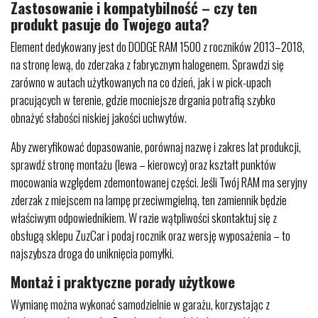
Zastosowanie i kompatybilność – czy ten
produkt pasuje do Twojego auta?
Element dedykowany jest do DODGE RAM 1500 z roczników 2013–2018,
na stronę lewą, do zderzaka z fabrycznym halogenem. Sprawdzi się
zarówno w autach użytkowanych na co dzień, jak i w pick-upach
pracujących w terenie, gdzie mocniejsze drgania potrafią szybko
obnażyć słabości niskiej jakości uchwytów.
Aby zweryfikować dopasowanie, porównaj nazwę i zakres lat produkcji,
sprawdź stronę montażu (lewa – kierowcy) oraz kształt punktów
mocowania względem zdemontowanej części. Jeśli Twój RAM ma seryjny
zderzak z miejscem na lampę przeciwmgielną, ten zamiennik będzie
właściwym odpowiednikiem. W razie wątpliwości skontaktuj się z
obsługą sklepu ZuzCar i podaj rocznik oraz wersję wyposażenia – to
najszybsza droga do uniknięcia pomyłki.
Montaż i praktyczne porady użytkowe
Wymianę można wykonać samodzielnie w garażu, korzystając z