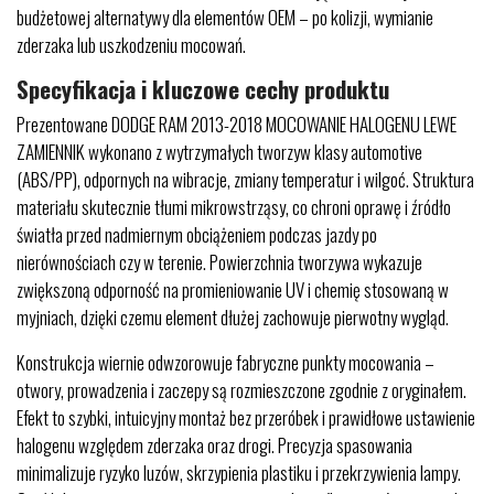
budżetowej alternatywy dla elementów OEM – po kolizji, wymianie
zderzaka lub uszkodzeniu mocowań.
Specyfikacja i kluczowe cechy produktu
Prezentowane DODGE RAM 2013-2018 MOCOWANIE HALOGENU LEWE
ZAMIENNIK wykonano z wytrzymałych tworzyw klasy automotive
(ABS/PP), odpornych na wibracje, zmiany temperatur i wilgoć. Struktura
materiału skutecznie tłumi mikrowstrząsy, co chroni oprawę i źródło
światła przed nadmiernym obciążeniem podczas jazdy po
nierównościach czy w terenie. Powierzchnia tworzywa wykazuje
zwiększoną odporność na promieniowanie UV i chemię stosowaną w
myjniach, dzięki czemu element dłużej zachowuje pierwotny wygląd.
Konstrukcja wiernie odwzorowuje fabryczne punkty mocowania –
otwory, prowadzenia i zaczepy są rozmieszczone zgodnie z oryginałem.
Efekt to szybki, intuicyjny montaż bez przeróbek i prawidłowe ustawienie
halogenu względem zderzaka oraz drogi. Precyzja spasowania
minimalizuje ryzyko luzów, skrzypienia plastiku i przekrzywienia lampy.