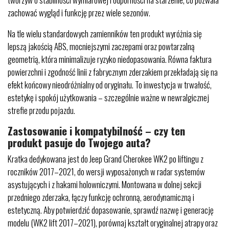
zachować wygląd i funkcję przez wiele sezonów.
Na tle wielu standardowych zamienników ten produkt wyróżnia się
lepszą jakością ABS, mocniejszymi zaczepami oraz powtarzalną
geometrią, która minimalizuje ryzyko niedopasowania. Równa faktura
powierzchni i zgodność linii z fabrycznym zderzakiem przekładają się na
efekt końcowy nieodróżnialny od oryginału. To inwestycja w trwałość,
estetykę i spokój użytkowania – szczególnie ważne w newralgicznej
strefie przodu pojazdu.
Zastosowanie i kompatybilność – czy ten
produkt pasuje do Twojego auta?
Kratka dedykowana jest do Jeep Grand Cherokee WK2 po liftingu z
roczników 2017–2021, do wersji wyposażonych w radar systemów
asystujących i z hakami holowniczymi. Montowana w dolnej sekcji
przedniego zderzaka, łączy funkcję ochronną, aerodynamiczną i
estetyczną. Aby potwierdzić dopasowanie, sprawdź nazwę i generację
modelu (WK2 lift 2017–2021), porównaj kształt oryginalnej atrapy oraz