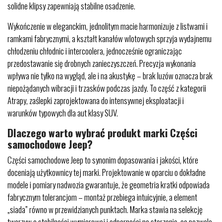
solidne klipsy zapewniają stabilne osadzenie.
Wykończenie w eleganckim, jednolitym macie harmonizuje z listwami i
ramkami fabrycznymi, a kształt kanałów wlotowych sprzyja wydajnemu
chłodzeniu chłodnic i intercoolera, jednocześnie ograniczając
przedostawanie się drobnych zanieczyszczeń. Precyzja wykonania
wpływa nie tylko na wygląd, ale i na akustykę – brak luzów oznacza brak
niepożądanych wibracji i trzasków podczas jazdy. To część z kategorii
Atrapy, zaślepki zaprojektowana do intensywnej eksploatacji i
warunków typowych dla aut klasy SUV.
Dlaczego warto wybrać produkt marki Części
samochodowe Jeep?
Części samochodowe Jeep to synonim dopasowania i jakości, które
doceniają użytkownicy tej marki. Projektowanie w oparciu o dokładne
modele i pomiary nadwozia gwarantuje, że geometria kratki odpowiada
fabrycznym tolerancjom – montaż przebiega intuicyjnie, a element
„siada” równo w przewidzianych punktach. Marka stawia na selekcję
tworzyw o stabilności wymiarowej i odporności na starzenie, co pozwala