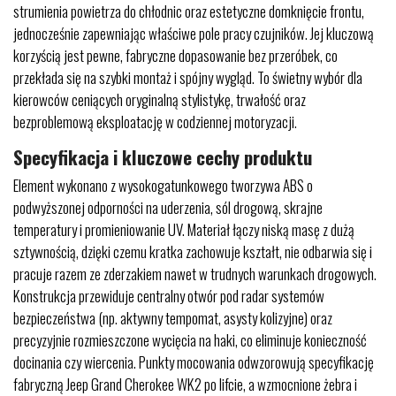
strumienia powietrza do chłodnic oraz estetyczne domknięcie frontu,
jednocześnie zapewniając właściwe pole pracy czujników. Jej kluczową
korzyścią jest pewne, fabryczne dopasowanie bez przeróbek, co
przekłada się na szybki montaż i spójny wygląd. To świetny wybór dla
kierowców ceniących oryginalną stylistykę, trwałość oraz
bezproblemową eksploatację w codziennej motoryzacji.
Specyfikacja i kluczowe cechy produktu
Element wykonano z wysokogatunkowego tworzywa ABS o
podwyższonej odporności na uderzenia, sól drogową, skrajne
temperatury i promieniowanie UV. Materiał łączy niską masę z dużą
sztywnością, dzięki czemu kratka zachowuje kształt, nie odbarwia się i
pracuje razem ze zderzakiem nawet w trudnych warunkach drogowych.
Konstrukcja przewiduje centralny otwór pod radar systemów
bezpieczeństwa (np. aktywny tempomat, asysty kolizyjne) oraz
precyzyjnie rozmieszczone wycięcia na haki, co eliminuje konieczność
docinania czy wiercenia. Punkty mocowania odwzorowują specyfikację
fabryczną Jeep Grand Cherokee WK2 po lifcie, a wzmocnione żebra i