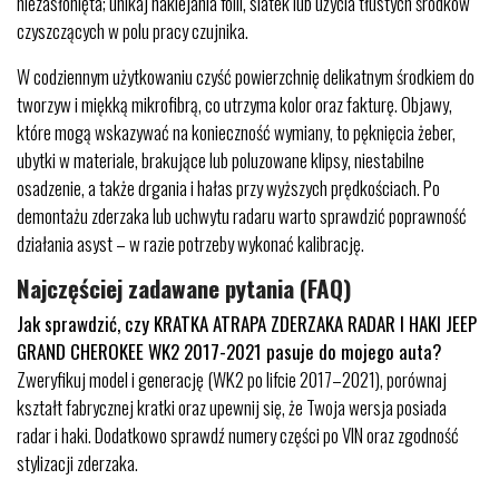
niezasłonięta; unikaj naklejania folii, siatek lub użycia tłustych środków
czyszczących w polu pracy czujnika.
W codziennym użytkowaniu czyść powierzchnię delikatnym środkiem do
tworzyw i miękką mikrofibrą, co utrzyma kolor oraz fakturę. Objawy,
które mogą wskazywać na konieczność wymiany, to pęknięcia żeber,
ubytki w materiale, brakujące lub poluzowane klipsy, niestabilne
osadzenie, a także drgania i hałas przy wyższych prędkościach. Po
demontażu zderzaka lub uchwytu radaru warto sprawdzić poprawność
działania asyst – w razie potrzeby wykonać kalibrację.
Najczęściej zadawane pytania (FAQ)
Jak sprawdzić, czy KRATKA ATRAPA ZDERZAKA RADAR I HAKI JEEP
GRAND CHEROKEE WK2 2017-2021 pasuje do mojego auta?
Zweryfikuj model i generację (WK2 po lifcie 2017–2021), porównaj
kształt fabrycznej kratki oraz upewnij się, że Twoja wersja posiada
radar i haki. Dodatkowo sprawdź numery części po VIN oraz zgodność
stylizacji zderzaka.