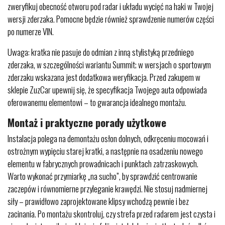
zweryfikuj obecność otworu pod radar i układu wycięć na haki w Twojej
wersji zderzaka. Pomocne będzie również sprawdzenie numerów części
po numerze VIN.
Uwaga: kratka nie pasuje do odmian z inną stylistyką przedniego
zderzaka, w szczególności wariantu Summit; w wersjach o sportowym
zderzaku wskazana jest dodatkowa weryfikacja. Przed zakupem w
sklepie ZuzCar upewnij się, że specyfikacja Twojego auta odpowiada
oferowanemu elementowi – to gwarancja idealnego montażu.
Montaż i praktyczne porady użytkowe
Instalacja polega na demontażu osłon dolnych, odkręceniu mocowań i
ostrożnym wypięciu starej kratki, a następnie na osadzeniu nowego
elementu w fabrycznych prowadnicach i punktach zatrzaskowych.
Warto wykonać przymiarkę „na sucho”, by sprawdzić centrowanie
zaczepów i równomierne przyleganie krawędzi. Nie stosuj nadmiernej
siły – prawidłowo zaprojektowane klipsy wchodzą pewnie i bez
zacinania. Po montażu skontroluj, czy strefa przed radarem jest czysta i