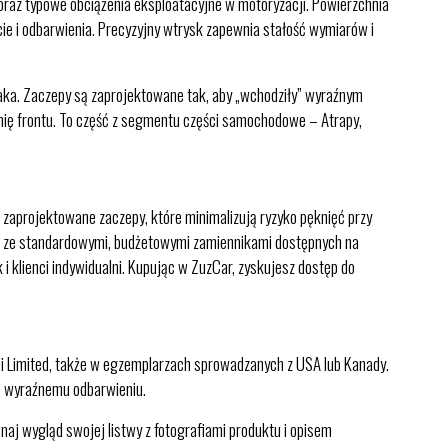
raz typowe obciążenia eksploatacyjne w motoryzacji. Powierzchnia
cie i odbarwienia. Precyzyjny wtrysk zapewnia stałość wymiarów i
zaka. Zaczepy są zaprojektowane tak, aby „wchodziły” wyraźnym
 linię frontu. To część z segmentu części samochodowe – Atrapy,
 zaprojektowane zaczepy, które minimalizują ryzyko pęknięć przy
aniu ze standardowymi, budżetowymi zamiennikami dostępnych na
 i klienci indywidualni. Kupując w ZuzCar, zyskujesz dostęp do
 i Limited, także w egzemplarzach sprowadzanych z USA lub Kanady.
bo wyraźnemu odbarwieniu.
naj wygląd swojej listwy z fotografiami produktu i opisem