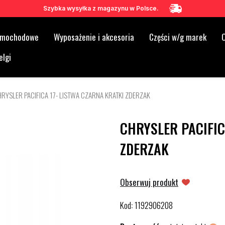
Szybka wysyłka z magazynu w Polsce.
samochodowe
Wyposażenie i akcesoria
Części w/g marek
O
elgi
RYSLER PACIFICA 17- LISTWA CZARNA KRATKI ZDERZAK
CHRYSLER PACIFIC
ZDERZAK
Obserwuj produkt
Kod
1192906208
: