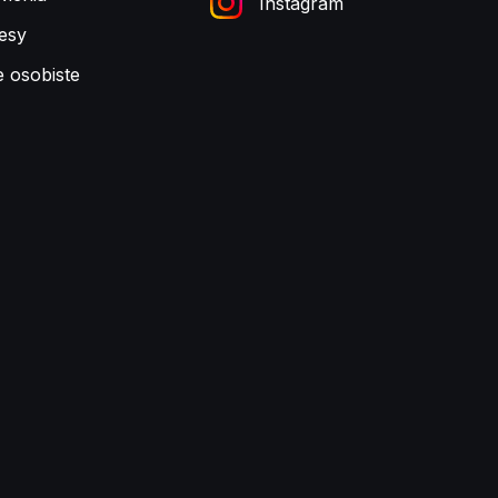
Instagram
esy
e osobiste