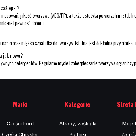
 zaślepki?
taw mocowań, jakość tworzywa (ABS/PP), a także estetyka powierzchni i stabi
hniczne i pewność doboru.
osłon oraz miękka szpatułka do tworzyw. Istotna jest dokładna przymiarka i
ła jak nowa?
sywnych detergentów. Regularne mycie i zabezpieczanie tworzywa ograniczy pł
Marki
Kategorie
Strefa 
Cześci Ford
Atrapy, zaślepki
Moje 
Części Chrysler
Błotniki
Zamów