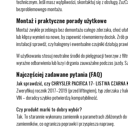
technicznym. Jeśli masz wątpliwości, skontaktuj się z obsługą ZuzC
bezproblemowego montażu.
Montaż i praktyczne porady użytkowe
Montaż zwykle przebiega bez demontażu całego zderzaka, choć ułatw
lub klipsy wymień na nowe, by zapewnić równomierny docisk. Zrób prz
instalacji sprawdź, czy halogeny i ewentualne czujniki działają prawi
W użytkowaniu stosuj neutralne środki do pielęgnacji tworzyw z fi
wyraźne odbarwienia lub luzy i drgania zauważalne podczas jazdy. 
Najczęściej zadawane pytania (FAQ)
Jak sprawdzić, czy CHRYSLER PACIFICA 17- LISTWA CZARNA 
Zweryfikuj rocznik 2017–2019 (przed liftingiem), typ zderzaka z h
VIN – doradcy szybko potwierdzą kompatybilność.
Czy produkt marki to dobry wybór?
Tak. To starannie wykonany zamiennik o parametrach zbliżonych do O
zamienników, co ogranicza poprawki i przyspiesza naprawę.