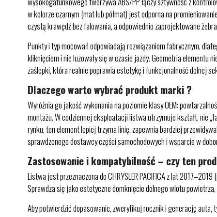
wysokogatunkowego tworzywa ABS/PP łączy sztywność z kontrolowan
w kolorze czarnym (mat lub półmat) jest odporna na promieniowanie 
czystą krawędź bez falowania, a odpowiednio zaprojektowane żebra
Punkty i typ mocowań odpowiadają rozwiązaniom fabrycznym, dlateg
kliknięciem i nie luzowały się w czasie jazdy. Geometria elementu n
zaślepki, która realnie poprawia estetykę i funkcjonalność dolnej sek
Dlaczego warto wybrać produkt marki ?
Wyróżnia go jakość wykonania na poziomie klasy OEM: powtarzalność
montażu. W codziennej eksploatacji listwa utrzymuje kształt, nie 
rynku, ten element lepiej trzyma linię, zapewnia bardziej przewidyw
sprawdzonego dostawcy części samochodowych i wsparcie w doborz
Zastosowanie i kompatybilność – czy ten pro
Listwa jest przeznaczona do CHRYSLER PACIFICA z lat 2017–2019 (pr
Sprawdza się jako estetyczne domknięcie dolnego wlotu powietrza,
Aby potwierdzić dopasowanie, zweryfikuj rocznik i generację auta, 