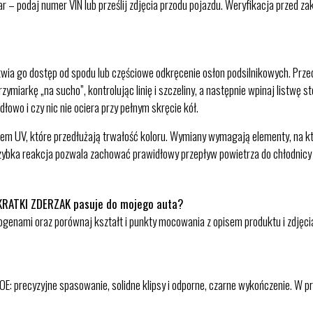
ar – podaj numer VIN lub prześlij zdjęcia przodu pojazdu. Weryfikacja przed z
ia go dostęp od spodu lub częściowe odkręcenie osłon podsilnikowych. Przed 
ymiarkę „na sucho”, kontrolując linię i szczeliny, a następnie wpinaj listwę s
dłowo i czy nic nie ociera przy pełnym skręcie kół.
ltrem UV, które przedłużają trwałość koloru. Wymiany wymagają elementy, na 
Szybka reakcja pozwala zachować prawidłowy przepływ powietrza do chłodnicy i
KRATKI ZDERZAK pasuje do mojego auta?
alogenami oraz porównaj kształt i punkty mocowania z opisem produktu i zdjęc
E: precyzyjne spasowanie, solidne klipsy i odporne, czarne wykończenie. W pra