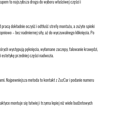
akupem to najszybsza droga do wyboru właściwej części i
pracą dokładnie oczyść i odtłuść strefę montażu, a zużyte spinki
topniowo – bez nadmiernej siły, aż do wyczuwalnego kliknięcia. Po
których występują pęknięcia, wyłamane zaczepy, falowanie krawędzi,
 estetykę przedniej części nadwozia.
iami. Najpewniejsza metoda to kontakt z ZuzCar i podanie numeru
ktyce montuje się łatwiej i trzyma lepiej niż wiele budżetowych