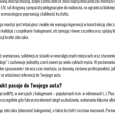
ą elastycznością, dzięki czemu dobrze znosi naprężenia podczas montażu o
UV, sól drogową i preparaty pielęgnacyjne do nadwozia, co ogranicza blaknię
 wzmacniające poprawiają stabilność kształtu.
o montaż jest intuicyjny i zwykle nie wymaga ingerencji w konstrukcję zder
ie koliduje z czujnikami i halogenami, utrzymując równe szczeliny oraz spójną
cji kratki zderzaka.
 wymiarowa, solidniejsze ścianki w newralgicznych miejscach oraz starannie
„faluje” i zachowuje jednolitą czerń nawet po wielu cyklach mycia. W porówn
alne spasowanie i skraca czas montażu, co docenią zarówno profesjonaliści, jak
e właściwej referencji do Twojego auta.
dukt pasuje do Twojego auta?
zedlift), w wersjach z halogenami – popularnych m.in. w odmianach L, L Plus
 szczególnie gdy fabryczny element uległ uszkodzeniu, wyłamaniu klipsów al
typ zderzaka (obecność halogenów), a także kształt i rozstaw mocowań. Porów