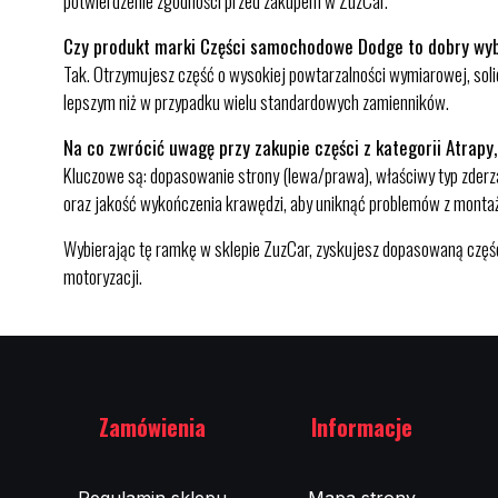
potwierdzenie zgodności przed zakupem w ZuzCar.
Czy produkt marki Części samochodowe Dodge to dobry wy
Tak. Otrzymujesz część o wysokiej powtarzalności wymiarowej, solid
lepszym niż w przypadku wielu standardowych zamienników.
Na co zwrócić uwagę przy zakupie części z kategorii Atrapy,
Kluczowe są: dopasowanie strony (lewa/prawa), właściwy typ zderza
oraz jakość wykończenia krawędzi, aby uniknąć problemów z montaż
Wybierając tę ramkę w sklepie ZuzCar, zyskujesz dopasowaną część
motoryzacji.
Zamówienia
Informacje