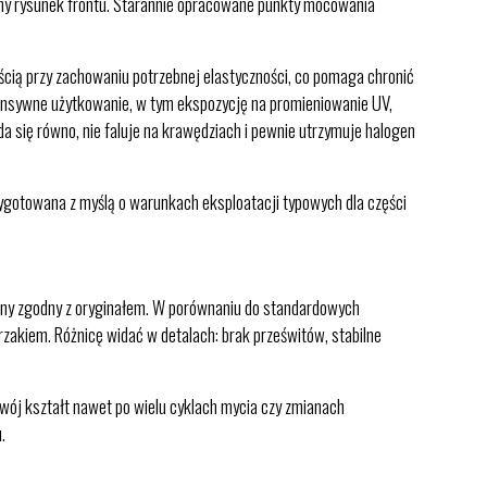
ójny rysunek frontu. Starannie opracowane punkty mocowania
ścią przy zachowaniu potrzebnej elastyczności, co pomaga chronić
tensywne użytkowanie, w tym ekspozycję na promieniowanie UV,
 się równo, nie faluje na krawędziach i pewnie utrzymuje halogen
zygotowana z myślą o warunkach eksploatacji typowych dla części
alny zgodny z oryginałem. W porównaniu do standardowych
erzakiem. Różnicę widać w detalach: brak prześwitów, stabilne
swój kształt nawet po wielu cyklach mycia czy zmianach
.