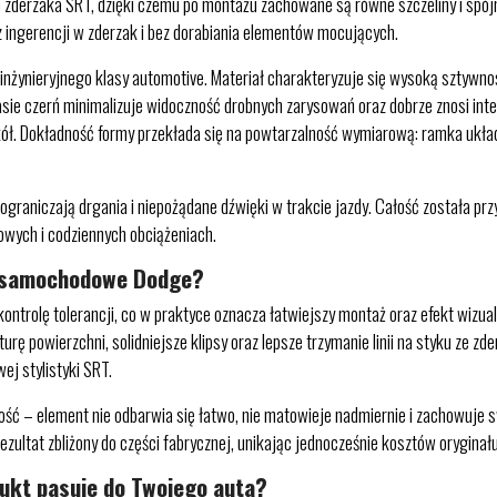
go zderzaka SRT, dzięki czemu po montażu zachowane są równe szczeliny i sp
z ingerencji w zderzak i bez dorabiania elementów mocujących.
inżynieryjnego klasy automotive. Materiał charakteryzuje się wysoką sztywno
sie czerń minimalizuje widoczność drobnych zarysowań oraz dobrze znosi in
ół. Dokładność formy przekłada się na powtarzalność wymiarową: ramka układa
raniczają drgania i niepożądane dźwięki w trakcie jazdy. Całość została pr
ych i codziennych obciążeniach.
i samochodowe Dodge?
ntrolę tolerancji, co w praktyce oznacza łatwiejszy montaż oraz efekt wizu
rę powierzchni, solidniejsze klipsy oraz lepsze trzymanie linii na styku ze zd
ej stylistyki SRT.
ność – element nie odbarwia się łatwo, nie matowieje nadmiernie i zachowuje 
zultat zbliżony do części fabrycznej, unikając jednocześnie kosztów oryginału
dukt pasuje do Twojego auta?