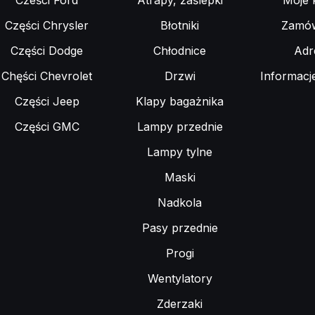
Cześci Ford
Atrapy, zaślepki
Moje 
Części Chrysler
Błotniki
Zamów
Części Dodge
Chłodnice
Adr
Chęści Chevrolet
Drzwi
Informacj
Części Jeep
Klapy bagażnika
Części GMC
Lampy przednie
Lampy tylne
Maski
Nadkola
Pasy przednie
Progi
Wentylatory
Zderzaki