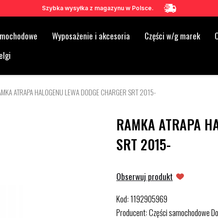
Szybka wysyłka z magazynu w Polsce.
samochodowe
Wyposażenie i akcesoria
Części w/g marek
O
elgi
AMKA ATRAPA HALOGENU LEWA DODGE CHARGER SRT 2015-
RAMKA ATRAPA HA
SRT 2015-
Obserwuj produkt
Kod
1192905969
:
Producent
Części samochodowe D
: