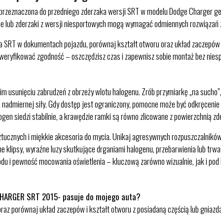
aczona do przedniego zderzaka wersji SRT w modelu Dodge Charger generacj
ne lub zderzaki z wersji niesportowych mogą wymagać odmiennych rozwiązań z 
 SRT w dokumentach pojazdu, porównaj kształt otworu oraz układ zaczepów ze
weryfikować zgodność – oszczędzisz czas i zapewnisz sobie montaż bez nies
m usunięciu zabrudzeń z obrzeży wlotu halogenu. Zrób przymiarkę „na sucho”, 
 nadmiernej siły. Gdy dostęp jest ograniczony, pomocne może być odkręcenie ki
gen siedzi stabilnie, a krawędzie ramki są równo zlicowane z powierzchnią zd
ztucznych i miękkie akcesoria do mycia. Unikaj agresywnych rozpuszczalnikó
 klipsy, wyraźne luzy skutkujące drganiami halogenu, przebarwienia lub trwał
du i pewność mocowania oświetlenia – kluczową zarówno wizualnie, jak i po
HARGER SRT 2015- pasuje do mojego auta?
 oraz porównaj układ zaczepów i kształt otworu z posiadaną częścią lub gniaz