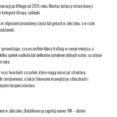
i po liftingu od 2015 roku. Montaż dotyczy strony lewej i
kategorii Atrapy, zaślepki.
 zdjęciami posiadanej części lub gniazd w zderzaku, a w razie
podzianek.
sprawdzając, czy wszystkie klipsy trafiają w swoje miejsca, a
lku spinek nadkola lub delikatne uchylenie dolnych osłon, co ułatwi
erzaka.
w oraz twardych szczotek, które mogą naruszyć strukturę
e zmatowienia, a także falowanie krawędzi po stłuczkach i
d kątem bezpieczeństwa.
dami w zderzaku. Dodatkowo przygotuj numer VIN – ułatwi