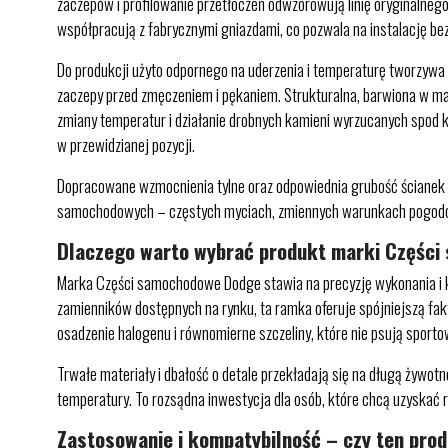
zaczepów i profilowanie przetłoczeń odwzorowują linię oryginalne
współpracują z fabrycznymi gniazdami, co pozwala na instalację be
Do produkcji użyto odpornego na uderzenia i temperaturę tworzywa 
zaczepy przed zmęczeniem i pękaniem. Strukturalna, barwiona w ma
zmiany temperatur i działanie drobnych kamieni wyrzucanych spod k
w przewidzianej pozycji.
Dopracowane wzmocnienia tylne oraz odpowiednia grubość ścianek og
samochodowych – częstych myciach, zmiennych warunkach pogodow
Dlaczego warto wybrać produkt marki Częśc
Marka Części samochodowe Dodge stawia na precyzję wykonania i ko
zamienników dostępnych na rynku, ta ramka oferuje spójniejszą faktu
osadzenie halogenu i równomierne szczeliny, które nie psują sportow
Trwałe materiały i dbałość o detale przekładają się na długą żywot
temperatury. To rozsądna inwestycja dla osób, które chcą uzyskać re
Zastosowanie i kompatybilność – czy ten pro