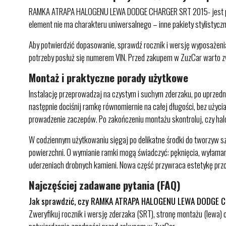
RAMKA ATRAPA HALOGENU LEWA DODGE CHARGER SRT 2015- jest przezn
element nie ma charakteru uniwersalnego – inne pakiety stylistycz
Aby potwierdzić dopasowanie, sprawdź rocznik i wersję wyposażenia
potrzeby posłuż się numerem VIN. Przed zakupem w ZuzCar warto z
Montaż i praktyczne porady użytkowe
Instalację przeprowadzaj na czystym i suchym zderzaku, po uprzedni
następnie dociśnij ramkę równomiernie na całej długości, bez użycia
prowadzenie zaczepów. Po zakończeniu montażu skontroluj, czy halo
W codziennym użytkowaniu sięgaj po delikatne środki do tworzyw s
powierzchni. O wymianie ramki mogą świadczyć: pęknięcia, wyłamane
uderzeniach drobnych kamieni. Nowa część przywraca estetykę przo
Najczęściej zadawane pytania (FAQ)
Jak sprawdzić, czy RAMKA ATRAPA HALOGENU LEWA DODGE C
Zweryfikuj rocznik i wersję zderzaka (SRT), stronę montażu (lewa)