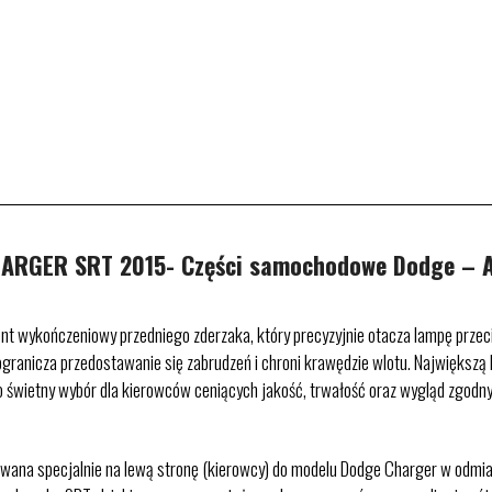
GER SRT 2015- Części samochodowe Dodge – At
 wykończeniowy przedniego zderzaka, który precyzyjnie otacza lampę przeciwm
granicza przedostawanie się zabrudzeń i chroni krawędzie wlotu. Największą k
świetny wybór dla kierowców ceniących jakość, trwałość oraz wygląd zgodny
towana specjalnie na lewą stronę (kierowcy) do modelu Dodge Charger w odmi