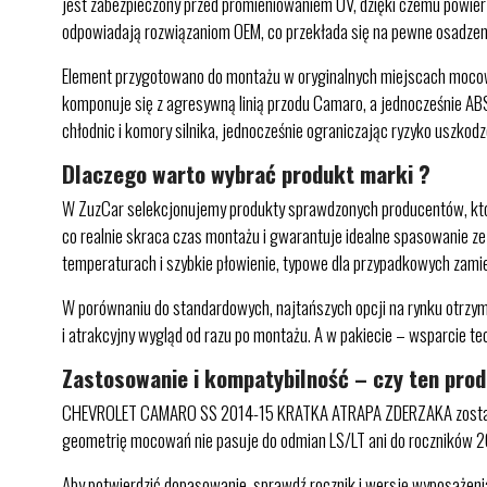
jest zabezpieczony przed promieniowaniem UV, dzięki czemu powier
odpowiadają rozwiązaniom OEM, co przekłada się na pewne osadzen
Element przygotowano do montażu w oryginalnych miejscach mocowa
komponuje się z agresywną linią przodu Camaro, a jednocześnie ABS 
chłodnic i komory silnika, jednocześnie ograniczając ryzyko uszkod
Dlaczego warto wybrać produkt marki ?
W ZuzCar selekcjonujemy produkty sprawdzonych producentów, któr
co realnie skraca czas montażu i gwarantuje idealne spasowanie ze
temperaturach i szybkie płowienie, typowe dla przypadkowych zami
W porównaniu do standardowych, najtańszych opcji na rynku otrzymu
i atrakcyjny wygląd od razu po montażu. A w pakiecie – wsparcie 
Zastosowanie i kompatybilność – czy ten pro
CHEVROLET CAMARO SS 2014-15 KRATKA ATRAPA ZDERZAKA została zapro
geometrię mocowań nie pasuje do odmian LS/LT ani do roczników 2010
Aby potwierdzić dopasowanie, sprawdź rocznik i wersję wyposażeni