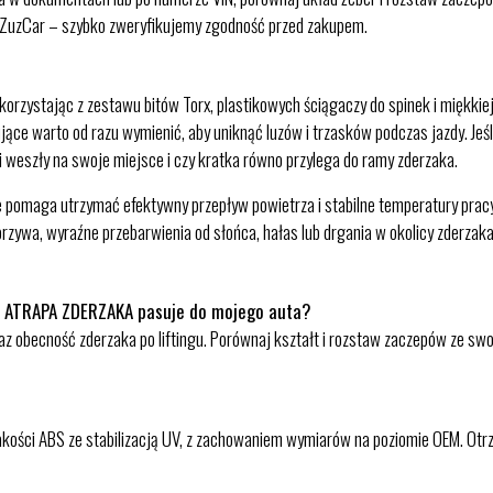
em ZuzCar – szybko zweryfikujemy zgodność przed zakupem.
ystając z zestawu bitów Torx, plastikowych ściągaczy do spinek i miękkiej s
ce warto od razu wymienić, aby uniknąć luzów i trzasków podczas jazdy. Jeśli 
i weszły na swoje miejsce i czy kratka równo przylega do ramy zderzaka.
 pomaga utrzymać efektywny przepływ powietrza i stabilne temperatury prac
rzywa, wyraźne przebarwienia od słońca, hałas lub drgania w okolicy zderzak
 ATRAPA ZDERZAKA pasuje do mojego auta?
az obecność zderzaka po liftingu. Porównaj kształt i rozstaw zaczepów ze 
ości ABS ze stabilizacją UV, z zachowaniem wymiarów na poziomie OEM. Otrzy