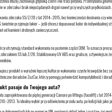
zchnia dłużej zachowuje głęboką czerń i nie traci połysku. Przemyślana geo
ie w zderzaku i brak niepożądanych drgań nawet przy wyższych prędkościach.
nia zderzaka SS/Z/28 z lat 2014–2015, bez konieczności docinania czy wier
świetnie przyjmuje lakier – jeśli chcesz dopasować kolor do indywidualnej st
zeń od kamieni i drobnych zanieczyszczeń.
zy utrzymują standard wykonania na poziomie części OEM. To oznacza precy
 zderzakiem SS lub Z/28. Stabilizowany UV ABS oraz grubsze, sztywniejsze żeb
enników.
jesz produkt o wyraźnie lepszej kulturze wykonania: czyste krawędzie bez z
techniczne doradców ZuzCar, którzy pomogą potwierdzić kompatybilność i dora
dukt pasuje do Twojego auta?
jektowana do piątej generacji Camaro po liftingu (facelift) z lat 2014–20
–2013. To idealny wybór przy odświeżeniu przodu auta, po kolizji lub jako ja
a w dokumentach lub po numerze VIN, porównaj układ żeber i rozstaw zaczep