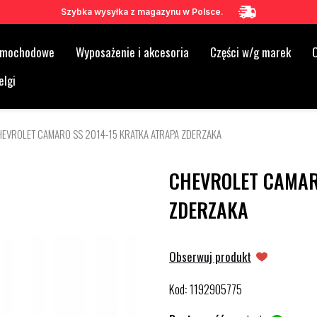
Szybka wysyłka z magazynu w Polsce.
samochodowe
Wyposażenie i akcesoria
Części w/g marek
O
elgi
HEVROLET CAMARO SS 2014-15 KRATKA ATRAPA ZDERZAKA
CHEVROLET CAMAR
ZDERZAKA
Obserwuj produkt
Kod
1192905775
: