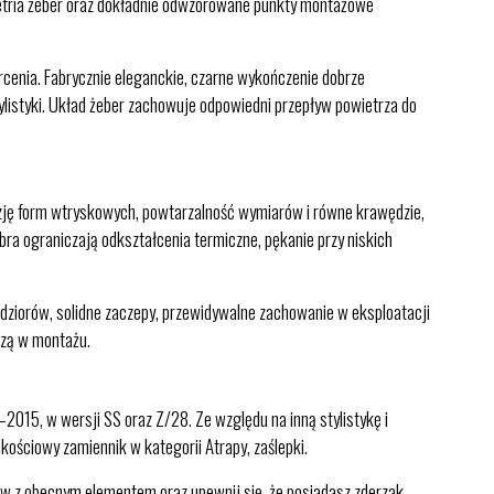
metria żeber oraz dokładnie odwzorowane punkty montażowe
cenia. Fabrycznie eleganckie, czarne wykończenie dobrze
ylistyki. Układ żeber zachowuje odpowiedni przepływ powietrza do
zję form wtryskowych, powtarzalność wymiarów i równe krawędzie,
ra ograniczają odkształcenia termiczne, pękanie przy niskich
adziorów, solidne zaczepy, przewidywalne zachowanie w eksploatacji
dzą w montażu.
15, w wersji SS oraz Z/28. Ze względu na inną stylistykę i
kościowy zamiennik w kategorii Atrapy, zaślepki.
ów z obecnym elementem oraz upewnij się, że posiadasz zderzak