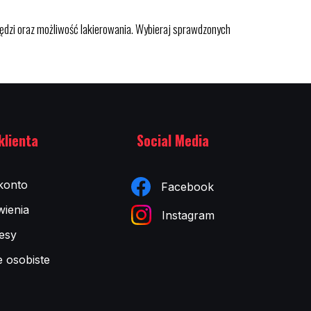
ędzi oraz możliwość lakierowania. Wybieraj sprawdzonych
klienta
Social Media
konto
Facebook
ienia
Instagram
esy
e osobiste