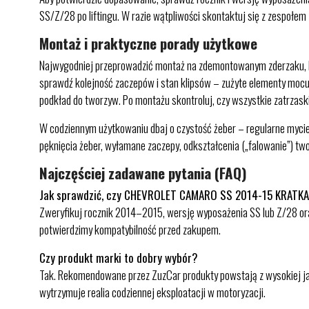
SS/Z/28 po liftingu. W razie wątpliwości skontaktuj się z zespoł
Montaż i praktyczne porady użytkowe
Najwygodniej przeprowadzić montaż na zdemontowanym zderzaku, korz
sprawdź kolejność zaczepów i stan klipsów – zużyte elementy mocują
podkład do tworzyw. Po montażu skontroluj, czy wszystkie zatrzask
W codziennym użytkowaniu dbaj o czystość żeber – regularne mycie
pęknięcia żeber, wyłamane zaczepy, odkształcenia („falowanie”) two
Najczęściej zadawane pytania (FAQ)
Jak sprawdzić, czy CHEVROLET CAMARO SS 2014-15 KRATKA
Zweryfikuj rocznik 2014–2015, wersję wyposażenia SS lub Z/28 or
potwierdzimy kompatybilność przed zakupem.
Czy produkt marki to dobry wybór?
Tak. Rekomendowane przez ZuzCar produkty powstają z wysokiej jak
wytrzymuje realia codziennej eksploatacji w motoryzacji.