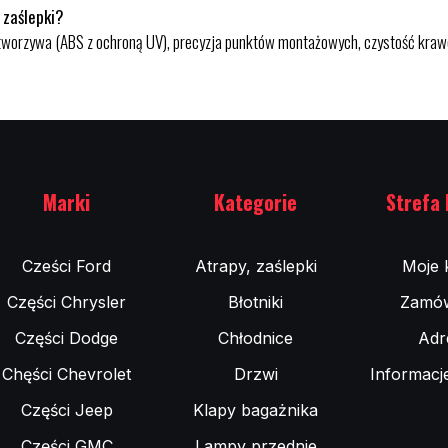
 zaślepki?
ć tworzywa (ABS z ochroną UV), precyzja punktów montażowych, czystość kraw
Marki
Kategorie
Strefa 
Cześci Ford
Atrapy, zaślepki
Moje 
Części Chrysler
Błotniki
Zamów
Części Dodge
Chłodnice
Adr
Chęści Chevrolet
Drzwi
Informacj
Części Jeep
Klapy bagażnika
Części GMC
Lampy przednie