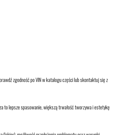
prawdź zgodność po VIN w katalogu części lub skontaktuj się z
a to lepsze spasowanie, większą trwałość tworzywa i estetykę
a/lakier), możliwość przełożenia emblematu oraz warunki