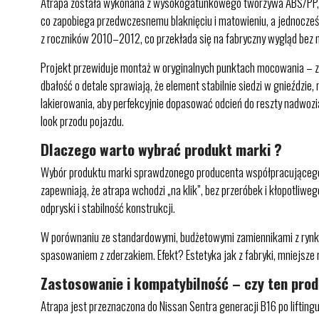
Atrapa została wykonana z wysokogatunkowego tworzywa ABS/PP, zna
co zapobiega przedwczesnemu blaknięciu i matowieniu, a jednocześ
z roczników 2010–2012, co przekłada się na fabryczny wygląd bez n
Projekt przewiduje montaż w oryginalnych punktach mocowania – za
dbałość o detale sprawiają, że element stabilnie siedzi w gnieździe
lakierowania, aby perfekcyjnie dopasować odcień do reszty nadwoz
look przodu pojazdu.
Dlaczego warto wybrać produkt marki ?
Wybór produktu marki sprawdzonego producenta współpracującego z
zapewniają, że atrapa wchodzi „na klik”, bez przeróbek i kłopotli
odpryski i stabilność konstrukcji.
W porównaniu ze standardowymi, budżetowymi zamiennikami z rynku
spasowaniem z zderzakiem. Efekt? Estetyka jak z fabryki, mniejsze 
Zastosowanie i kompatybilność – czy ten pro
Atrapa jest przeznaczona do Nissan Sentra generacji B16 po liftin