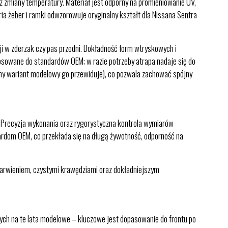
 zmiany temperatury. Materiał jest odporny na promieniowanie UV,
a żeber i ramki odwzorowuje oryginalny kształt dla Nissana Sentra
i w zderzak czy pas przedni. Dokładność form wtryskowych i
stosowane do standardów OEM; w razie potrzeby atrapa nadaje się do
any wariant modelowy go przewiduje), co pozwala zachować spójny
 Precyzja wykonania oraz rygorystyczna kontrola wymiarów
dardom OEM, co przekłada się na długą żywotność, odporność na
barwieniem, czystymi krawędziami oraz dokładniejszym
nych na te lata modelowe – kluczowe jest dopasowanie do frontu po