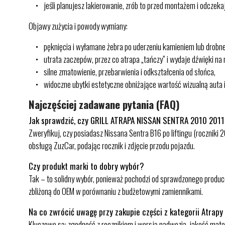
jeśli planujesz lakierowanie, zrób to przed montażem i odczeka
Objawy zużycia i powody wymiany:
pęknięcia i wyłamane żebra po uderzeniu kamieniem lub drobnej 
utrata zaczepów, przez co atrapa „tańczy” i wydaje dźwięki na
silne zmatowienie, przebarwienia i odkształcenia od słońca,
widoczne ubytki estetyczne obniżające wartość wizualną auta i
Najczęściej zadawane pytania (FAQ)
Jak sprawdzić, czy GRILL ATRAPA NISSAN SENTRA 2010 2011
Zweryfikuj, czy posiadasz Nissana Sentra B16 po liftingu (rocznik
obsługą ZuzCar, podając rocznik i zdjęcie przodu pojazdu.
Czy produkt marki to dobry wybór?
Tak – to solidny wybór, ponieważ pochodzi od sprawdzonego produc
zbliżoną do OEM w porównaniu z budżetowymi zamiennikami.
Na co zwrócić uwagę przy zakupie części z kategorii Atrapy
Kluczowe są: zgodność z rocznikiem i wersją nadwozia, jakość mat