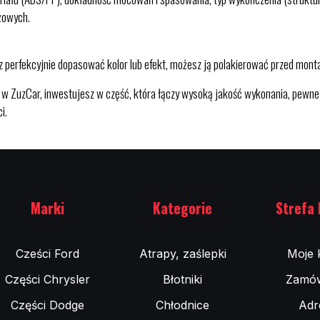
żowych.
sz perfekcyjnie dopasować kolor lub efekt, możesz ją polakierować przed mon
 ZuzCar, inwestujesz w część, która łączy wysoką jakość wykonania, pewne 
i.
Marki
Kategorie
Strefa 
Cześci Ford
Atrapy, zaślepki
Moje 
Części Chrysler
Błotniki
Zamów
Części Dodge
Chłodnice
Adr