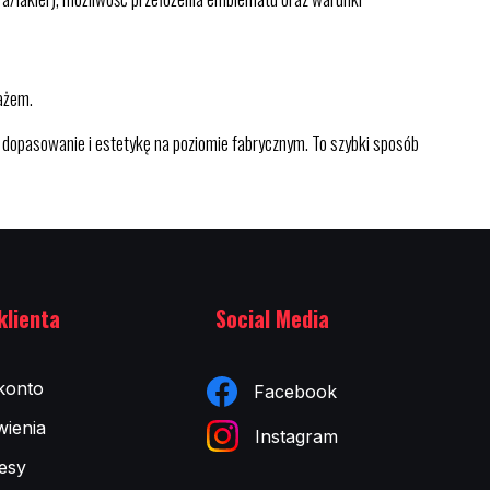
tażem.
dopasowanie i estetykę na poziomie fabrycznym. To szybki sposób
klienta
Social Media
konto
Facebook
ienia
Instagram
esy