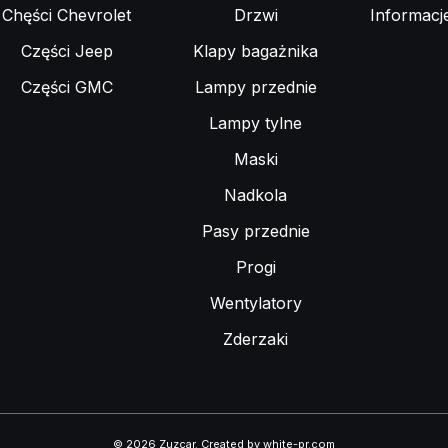
Chęści Chevrolet
Drzwi
Informacj
Części Jeep
Klapy bagażnika
Części GMC
Lampy przednie
Lampy tylne
Maski
Nadkola
Pasy przednie
Progi
Wentylatory
Zderzaki
© 2026 Zuzcar
.
Created by white-pr.com