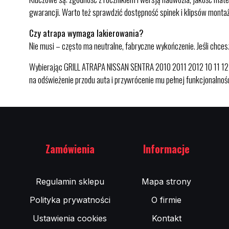
gwarancji. Warto też sprawdzić dostępność spinek i klipsów monta
Czy atrapa wymaga lakierowania?
Nie musi – często ma neutralne, fabryczne wykończenie. Jeśli chce
Wybierając GRILL ATRAPA NISSAN SENTRA 2010 2011 2012 10 11 12 w
na odświeżenie przodu auta i przywrócenie mu pełnej funkcjonalnośc
Zamówienia
Informacje
Regulamin sklepu
Mapa strony
Polityka prywatności
O firmie
Ustawienia cookies
Kontakt