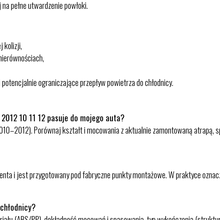
j na pełne utwardzenie powłoki.
kolizji,
 nierównościach,
 potencjalnie ograniczające przepływ powietrza do chłodnicy.
 2012 10 11 12 pasuje do mojego auta?
i 2010–2012). Porównaj kształt i mocowania z aktualnie zamontowaną atrapą, s
enta i jest przygotowany pod fabryczne punkty montażowe. W praktyce oznacz
 chłodnicy?
eriału (ABS/PP), dokładność mocowań i spasowania, typ wykończenia (struktur