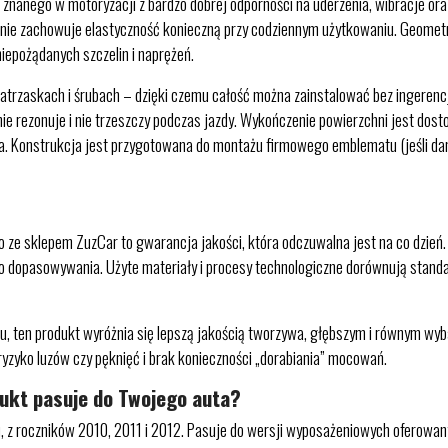
nego w motoryzacji z bardzo dobrej odporności na uderzenia, wibracje oraz
nie zachowuje elastyczność konieczną przy codziennym użytkowaniu. Geometri
iepożądanych szczelin i naprężeń.
trzaskach i śrubach – dzięki czemu całość można zainstalować bez ingerencj
, nie rezonuje i nie trzeszczy podczas jazdy. Wykończenie powierzchni jest do
ia. Konstrukcja jest przygotowana do montażu firmowego emblematu (jeśli d
e sklepem ZuzCar to gwarancja jakości, która odczuwalna jest na co dzień.
wego dopasowywania. Użyte materiały i procesy technologiczne dorównują stan
, ten produkt wyróżnia się lepszą jakością tworzywa, głębszym i równym wy
ryzyko luzów czy pęknięć i brak konieczności „dorabiania” mocowań.
dukt pasuje do Twojego auta?
gu, z roczników 2010, 2011 i 2012. Pasuje do wersji wyposażeniowych oferowa