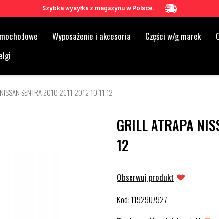
Szybka wysyłka z magazynu w Polsce.
samochodowe
Wyposażenie i akcesoria
Części w/g marek
O
elgi
 NISSAN SENTRA 2010 2011 2012 10 11 12
GRILL ATRAPA NISS
12
Obserwuj produkt
Kod
1192907927
: