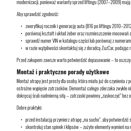
modernizacji, ponieważ warianty sprzed liftingu (2007–2009) mają
Aby sprawdzić zgodność:
zweryfikuj rocznik i generację auta (B16 po liftingu 2010–2012
porównaj kształt i układ żeber oraz rozmieszczenie mocowań z
sprawdź numer VIN w katalogu części lub porównaj z numerami
w razie wątpliwości skontaktuj się z doradcą ZuzCar, podając r
Przed zakupem zawsze warto potwierdzić dopasowanie – to oszczęd
Montaż i praktyczne porady użytkowe
Montaż atrapy jest prosty dla osoby, która miała już do czynienia 
ostrożne wypięcie zatrzasków. Demontaż całego zderzaka zwykle nie
dokręcaj śrub nadmierną siłą – zatrzaski powinny „zaskoczyć” bez o
Dobre praktyki:
przed instalacją przymierz atrapę „na sucho”, aby potwierdzić
skontroluj stan spinek i klipsów – zużyte elementy wymień na