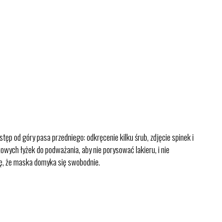
ęp od góry pasa przedniego: odkręcenie kilku śrub, zdjęcie spinek i
wych łyżek do podważania, aby nie porysować lakieru, i nie
się, że maska domyka się swobodnie.