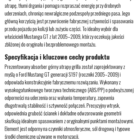
atrapę, tłumi drgania i pomaga rozpraszać energię przy drobnych
uderzeniach, chroniąc newralgiczne podzespoły przedniego pasa. Jego
główną korzyścią jest przywrócenie fabrycznej sztywności i spasowania
przodu pojazdu po kolizji lub zużyciu części. To idealny wybór dla
właścicieli Mustanga GT z lat 2005–2009, którzy oczekują jakości
zbliżonej do oryginału i bezproblemowego montażu.
Specyfikacja i kluczowe cechy produktu
Prezentowany absorber górny atrapy grilla został zaprojektowany z
myślą o Ford Mustang GT generacji S197 (roczniki 2005–2009) i
odpowiada konstrukcyjnie fabrycznemu rozwiązaniu. Wykonany z
wysokogatunkowego tworzywa technicznego (ABS/PP) o podwyższonej
odporności na uderzenia oraz wahania temperatury, zapewnia
długotrwałą stabilność i sztywność połączeń. Precyzyjny wtrysk,
odpowiednia grubość ścianek i dokładne odwzorowanie geometrii
skutkują idealnym spasowaniem z oryginalnymi punktami montażowymi.
Element jest odporny na czynniki atmosferyczne, sól drogową i typowe
środki chemiczne używane w motoryzacji.