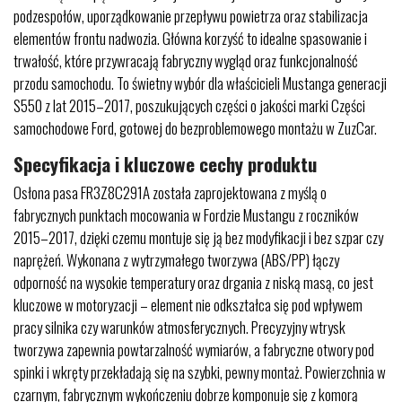
podzespołów, uporządkowanie przepływu powietrza oraz stabilizacja
elementów frontu nadwozia. Główna korzyść to idealne spasowanie i
trwałość, które przywracają fabryczny wygląd oraz funkcjonalność
przodu samochodu. To świetny wybór dla właścicieli Mustanga generacji
S550 z lat 2015–2017, poszukujących części o jakości marki Części
samochodowe Ford, gotowej do bezproblemowego montażu w ZuzCar.
Specyfikacja i kluczowe cechy produktu
Osłona pasa FR3Z8C291A została zaprojektowana z myślą o
fabrycznych punktach mocowania w Fordzie Mustangu z roczników
2015–2017, dzięki czemu montuje się ją bez modyfikacji i bez szpar czy
naprężeń. Wykonana z wytrzymałego tworzywa (ABS/PP) łączy
odporność na wysokie temperatury oraz drgania z niską masą, co jest
kluczowe w motoryzacji – element nie odkształca się pod wpływem
pracy silnika czy warunków atmosferycznych. Precyzyjny wtrysk
tworzywa zapewnia powtarzalność wymiarów, a fabryczne otwory pod
spinki i wkręty przekładają się na szybki, pewny montaż. Powierzchnia w
czarnym, fabrycznym wykończeniu dobrze komponuje się z komorą