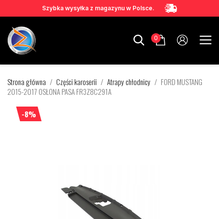
Szybka wysyłka z magazynu w Polsce.
0
Strona główna
Części karoserii
Atrapy chłodnicy
FORD MUSTANG
2015-2017 OSŁONA PASA FR3Z8C291A
-8%