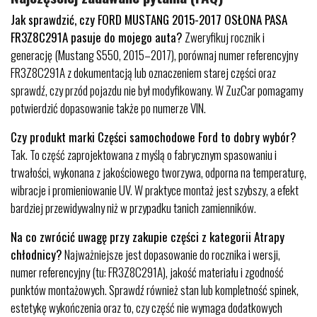
Jak sprawdzić, czy FORD MUSTANG 2015-2017 OSŁONA PASA
FR3Z8C291A pasuje do mojego auta?
Zweryfikuj rocznik i
generację (Mustang S550, 2015–2017), porównaj numer referencyjny
FR3Z8C291A z dokumentacją lub oznaczeniem starej części oraz
sprawdź, czy przód pojazdu nie był modyfikowany. W ZuzCar pomagamy
potwierdzić dopasowanie także po numerze VIN.
Czy produkt marki Części samochodowe Ford to dobry wybór?
Tak. To część zaprojektowana z myślą o fabrycznym spasowaniu i
trwałości, wykonana z jakościowego tworzywa, odporna na temperaturę,
wibracje i promieniowanie UV. W praktyce montaż jest szybszy, a efekt
bardziej przewidywalny niż w przypadku tanich zamienników.
Na co zwrócić uwagę przy zakupie części z kategorii Atrapy
chłodnicy?
Najważniejsze jest dopasowanie do rocznika i wersji,
numer referencyjny (tu: FR3Z8C291A), jakość materiału i zgodność
punktów montażowych. Sprawdź również stan lub kompletność spinek,
estetykę wykończenia oraz to, czy część nie wymaga dodatkowych