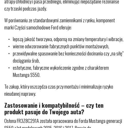
atrapy chłodnicy i pasa przedniego, eliminując niepożądane rezonanse
czy trzaski podczas jazdy.
W porównaniu ze standardowymi zamiennikami z rynku, komponent
marki Części samochodowe Ford oferuje:
lepszą jakość tworzywa, odporną na zmiany temperatury i wibracje,
wierne odwzorowanie fabrycznych punktów montażowych,
przewidywalne spasowanie bez konieczności docinania czy „na siłę”
dociągania śrub,
estetyczne, fabryczne wykończenie zgodne z charakterem
Mustanga S550.
To zakup, który oszczędza czas przy montażu i minimalizuje ryzyko
nieudanej naprawy.
Zastosowanie i kompatybilność – czy ten
produkt pasuje do Twojego auta?
Osłona FR3Z8C291A została opracowana do Forda Mustanga generacji
S550 z lat modelowych 2015, 2016 i 2017. Pasuje do