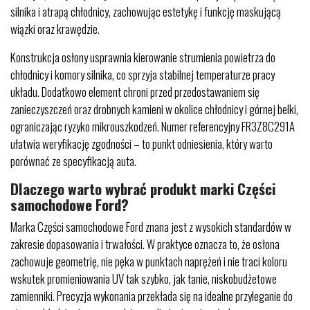
silnika i atrapą chłodnicy, zachowując estetykę i funkcję maskującą
wiązki oraz krawędzie.
Konstrukcja osłony usprawnia kierowanie strumienia powietrza do
chłodnicy i komory silnika, co sprzyja stabilnej temperaturze pracy
układu. Dodatkowo element chroni przed przedostawaniem się
zanieczyszczeń oraz drobnych kamieni w okolice chłodnicy i górnej belki,
ograniczając ryzyko mikrouszkodzeń. Numer referencyjny FR3Z8C291A
ułatwia weryfikację zgodności – to punkt odniesienia, który warto
porównać ze specyfikacją auta.
Dlaczego warto wybrać produkt marki Części
samochodowe Ford?
Marka Części samochodowe Ford znana jest z wysokich standardów w
zakresie dopasowania i trwałości. W praktyce oznacza to, że osłona
zachowuje geometrię, nie pęka w punktach naprężeń i nie traci koloru
wskutek promieniowania UV tak szybko, jak tanie, niskobudżetowe
zamienniki. Precyzja wykonania przekłada się na idealne przyleganie do