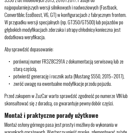
najpopularniejszych wersji silnikowych i nadwoziowych (Fastback,
Convertible; EcoBoost, V6, GT) w konfiguracjach z fabrycznym frontem.
W przypadku wersji specjalnych (np. GT350/GT500) lub pojazdów po
głębokich modyfikacjach zderzaka i atrapy chłodnicy konieczna jest
dodatkowa weryfikacja.
Aby sprawdzić dopasowanie:
porównaj numer FR3Z8C291A z dokumentacją serwisową lub ze
starą częścią,
potwierdź generację i rocznik auta (Mustang S550, 2015–2017),
zwróć uwagę na ewentualne modyfikacje przodu pojazdu.
Przed zakupem w ZuzCar warto sprawdzić zgodność po numerze VIN lub
skonsultować się z doradcą, co gwarantuje pewny dobór części.
Montaż i praktyczne porady użytkowe
Montaż osłony górnego pasa jest prosty i możliwy do wykonania w
warunkach garażowych. Wystarczy unieść maskę, zdemontować zużyte