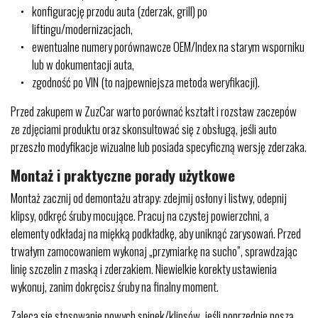
konfigurację przodu auta (zderzak, grill) po
liftingu/modernizacjach,
ewentualne numery porównawcze OEM/Index na starym wsporniku
lub w dokumentacji auta,
zgodność po VIN (to najpewniejsza metoda weryfikacji).
Przed zakupem w ZuzCar warto porównać kształt i rozstaw zaczepów
ze zdjęciami produktu oraz skonsultować się z obsługą, jeśli auto
przeszło modyfikacje wizualne lub posiada specyficzną wersję zderzaka.
Montaż i praktyczne porady użytkowe
Montaż zacznij od demontażu atrapy: zdejmij osłony i listwy, odepnij
klipsy, odkręć śruby mocujące. Pracuj na czystej powierzchni, a
elementy odkładaj na miękką podkładkę, aby uniknąć zarysowań. Przed
trwałym zamocowaniem wykonaj „przymiarkę na sucho”, sprawdzając
linię szczelin z maską i zderzakiem. Niewielkie korekty ustawienia
wykonuj, zanim dokręcisz śruby na finalny moment.
Zaleca się stosowanie nowych spinek/klipsów, jeśli poprzednie noszą