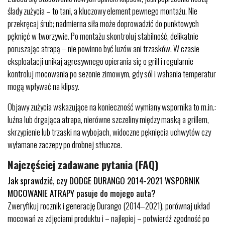
ślady zużycia – to tani, a kluczowy element pewnego montażu. Nie
przekręcaj śrub; nadmierna siła może doprowadzić do punktowych
pęknięć w tworzywie. Po montażu skontroluj stabilność, delikatnie
poruszając atrapą – nie powinno być luzów ani trzasków. W czasie
eksploatacji unikaj agresywnego opierania się o grill i regularnie
kontroluj mocowania po sezonie zimowym, gdy sól i wahania temperatur
mogą wpływać na klipsy.
Objawy zużycia wskazujące na konieczność wymiany wspornika to m.in.:
luźna lub drgająca atrapa, nierówne szczeliny między maską a grillem,
skrzypienie lub trzaski na wybojach, widoczne pęknięcia uchwytów czy
wyłamane zaczepy po drobnej stłuczce.
Najczęściej zadawane pytania (FAQ)
Jak sprawdzić, czy DODGE DURANGO 2014-2021 WSPORNIK
MOCOWANIE ATRAPY pasuje do mojego auta?
Zweryfikuj rocznik i generację Durango (2014–2021), porównaj układ
mocowań ze zdjęciami produktu i – najlepiej – potwierdź zgodność po