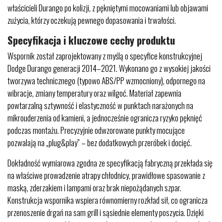
właścicieli Durango po kolizji, z pękniętymi mocowaniami lub objawami
zużycia, którzy oczekują pewnego dopasowania i trwałości.
Specyfikacja i kluczowe cechy produktu
Wspornik został zaprojektowany z myślą o specyfice konstrukcyjnej
Dodge Durango generacji 2014–2021. Wykonano go z wysokiej jakości
tworzywa technicznego (typowo ABS/PP wzmocniony), odpornego na
wibracje, zmiany temperatury oraz wilgoć. Materiał zapewnia
powtarzalną sztywność i elastyczność w punktach narażonych na
mikrouderzenia od kamieni, a jednocześnie ogranicza ryzyko pęknięć
podczas montażu. Precyzyjnie odwzorowane punkty mocujące
pozwalają na „plug&play” – bez dodatkowych przeróbek i docięć.
Dokładność wymiarowa zgodna ze specyfikacją fabryczną przekłada się
na właściwe prowadzenie atrapy chłodnicy, prawidłowe spasowanie z
maską, zderzakiem i lampami oraz brak niepożądanych szpar.
Konstrukcja wspornika wspiera równomierny rozkład sił, co ogranicza
przenoszenie drgań na sam grill i sąsiednie elementy poszycia. Dzięki