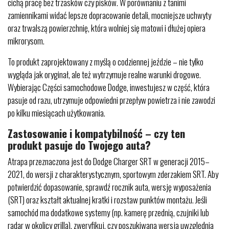
cichą pracę bez trzasków czy pisków. W porównaniu z tanimi
zamiennikami widać lepsze dopracowanie detali, mocniejsze uchwyty
oraz trwalszą powierzchnię, która wolniej się matowi i dłużej opiera
mikrorysom.
To produkt zaprojektowany z myślą o codziennej jeździe – nie tylko
wygląda jak oryginał, ale też wytrzymuje realne warunki drogowe.
Wybierając Części samochodowe Dodge, inwestujesz w część, która
pasuje od razu, utrzymuje odpowiedni przepływ powietrza i nie zawodzi
po kilku miesiącach użytkowania.
Zastosowanie i kompatybilność – czy ten
produkt pasuje do Twojego auta?
Atrapa przeznaczona jest do Dodge Charger SRT w generacji 2015–
2021, do wersji z charakterystycznym, sportowym zderzakiem SRT. Aby
potwierdzić dopasowanie, sprawdź rocznik auta, wersję wyposażenia
(SRT) oraz kształt aktualnej kratki i rozstaw punktów montażu. Jeśli
samochód ma dodatkowe systemy (np. kamerę przednią, czujniki lub
radar w okolicy grilla), zweryfikuj, czy poszukiwana wersja uwzględnia