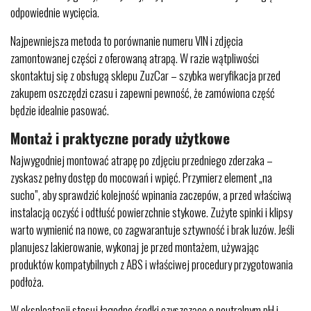
odpowiednie wycięcia.
Najpewniejsza metoda to porównanie numeru VIN i zdjęcia
zamontowanej części z oferowaną atrapą. W razie wątpliwości
skontaktuj się z obsługą sklepu ZuzCar – szybka weryfikacja przed
zakupem oszczędzi czasu i zapewni pewność, że zamówiona część
będzie idealnie pasować.
Montaż i praktyczne porady użytkowe
Najwygodniej montować atrapę po zdjęciu przedniego zderzaka –
zyskasz pełny dostęp do mocowań i wpięć. Przymierz element „na
sucho”, aby sprawdzić kolejność wpinania zaczepów, a przed właściwą
instalacją oczyść i odtłuść powierzchnie stykowe. Zużyte spinki i klipsy
warto wymienić na nowe, co zagwarantuje sztywność i brak luzów. Jeśli
planujesz lakierowanie, wykonaj je przed montażem, używając
produktów kompatybilnych z ABS i właściwej procedury przygotowania
podłoża.
W eksploatacji stosuj łagodne środki czyszczące o neutralnym pH i