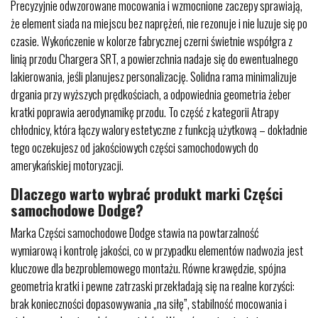
Precyzyjnie odwzorowane mocowania i wzmocnione zaczepy sprawiają,
że element siada na miejscu bez naprężeń, nie rezonuje i nie luzuje się po
czasie. Wykończenie w kolorze fabrycznej czerni świetnie współgra z
linią przodu Chargera SRT, a powierzchnia nadaje się do ewentualnego
lakierowania, jeśli planujesz personalizację. Solidna rama minimalizuje
drgania przy wyższych prędkościach, a odpowiednia geometria żeber
kratki poprawia aerodynamikę przodu. To część z kategorii Atrapy
chłodnicy, która łączy walory estetyczne z funkcją użytkową – dokładnie
tego oczekujesz od jakościowych części samochodowych do
amerykańskiej motoryzacji.
Dlaczego warto wybrać produkt marki Części
samochodowe Dodge?
Marka Części samochodowe Dodge stawia na powtarzalność
wymiarową i kontrolę jakości, co w przypadku elementów nadwozia jest
kluczowe dla bezproblemowego montażu. Równe krawędzie, spójna
geometria kratki i pewne zatrzaski przekładają się na realne korzyści:
brak konieczności dopasowywania „na siłę”, stabilność mocowania i