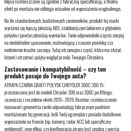
klipsy rozmieszczone są zgodnie z fabryczną specyfikacją, a finalny
efekt po montażu nie odbiega wizualnie od wyposażenia oryginalnego.
Na tle standardowych, budżetowych zamienników, produkt tej marki
wyróżnia się lepszą jakością ABS, stabilniejszym lakierem o głębokim
połysku i powtarzalnością wymiarów. Tanie odpowiedniki często cierpią
na niedokładne spasowanie, matowiejącą z czasem powłokę czy
nadmiernie kruche zaczepy. Tutaj otrzymujesz część, która ma służyć
latami i utrzymać spójny wygląd przodu Twojego Chryslera.
Zastosowanie i kompatybilność – czy ten
produkt pasuje do Twojego auta?
ATRAPA CZARNA GRAFIT POŁYSK CHRYSLER 300C 300 15-
przeznaczona jest do modeli Chrysler 300 oraz 300C po liftingu,
zazwyczaj z roczników około 2015–2019. Rozmiar, rozmieszczenie
mocowań i geometria ramki odpowiadają fabrycznym punktom
montażowym tej generacji. Jeśli Twój egzemplarz posiada dodatkowe
wyposażenie na froncie (np. kamerę, radar ACC lub specyficzny
emblemat), zweryfikuj, czy konfiguracja atrapy jest zgodna z wersją