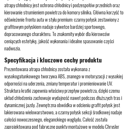
atrapy chłodnicy jest ochrona chłodnicy i podzespołów przednich oraz
kierowanie strumieniem powietrza do komory silnika. Główna korzyść to
odświeżenie frontu auta w stylu premium: czarny połysk zestawiony z
grafitowym połyskiem nadaje sylwetce bardziej sportowego,
dopracowanego charakteru. To znakomity wybór dla kierowców
ceniących estetykę, jakość wykonania i idealne spasowanie części
nadwozia.
Specyfikacja i kluczowe cechy produktu
Prezentowana atrapa chłodnicy została wykonana z
wysokogatunkowego tworzywa ABS, znanego w motoryzacji z wysokiej
odporności na uderzenia, zmiany temperatur i promieniowanie UV.
Struktura kratki zapewnia właściwy przepływ powietrza, dzięki czemu
układ chłodzenia zachowuje wydajność nawet podczas dłuższych tras i
dynamicznej jazdy. Zewnętrzna obwódka w odcieniu grafit połysk jest
lakierowana wielowarstwowo, a czarny połysk sekcji środkowej nadaje
całości nowoczesnego, eleganckiego wyglądu. Całość została
zaprojektowana pod fabryczne punkty montażowe w modelu Chrysler