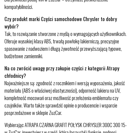
kompatybilności.
Czy produkt marki Części samochodowe Chrysler to dobry
wybór?
Tak, to rozwiązanie stworzone z myślą o wymagających użytkownikach.
Oferuje wysokiej klasy ABS, trwałą powłokę lakierniczą, precyzyjne
spasowanie z nadwoziem i długą żywotność przewyższającą typowe,
budżetowe zamienniki.
Na co zwrócić uwagę przy zakupie części z kategorii Atrapy
chłodnicy?
Najważniejsze są: zgodność z rocznikiem i wersją wyposażenia, jakość
materiału (ABS o właściwej elastyczności), odporność lakieru na UV,
kompletność mocowań oraz możliwość przełożenia emblematu czy
czujników. Warto także sprawdzić opinie o producencie i wsparcie
posprzedażowe w sklepie ZuzCar.
Wybierając ATRAPA CZARNA GRAFIT POŁYSK CHRYSLER 300C 300 15-
w ZuzCar, inwestujesz w część, która łączy styl i funkcję, podnosi