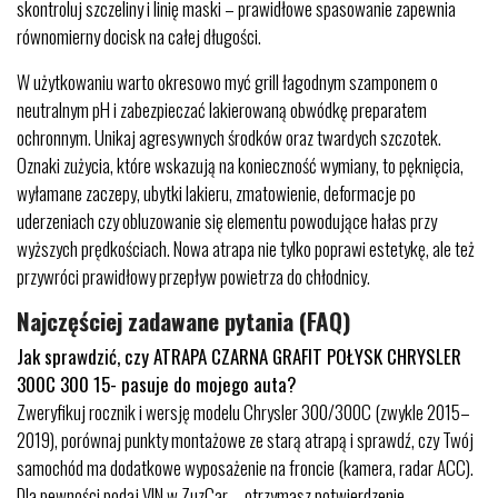
skontroluj szczeliny i linię maski – prawidłowe spasowanie zapewnia
równomierny docisk na całej długości.
W użytkowaniu warto okresowo myć grill łagodnym szamponem o
neutralnym pH i zabezpieczać lakierowaną obwódkę preparatem
ochronnym. Unikaj agresywnych środków oraz twardych szczotek.
Oznaki zużycia, które wskazują na konieczność wymiany, to pęknięcia,
wyłamane zaczepy, ubytki lakieru, zmatowienie, deformacje po
uderzeniach czy obluzowanie się elementu powodujące hałas przy
wyższych prędkościach. Nowa atrapa nie tylko poprawi estetykę, ale też
przywróci prawidłowy przepływ powietrza do chłodnicy.
Najczęściej zadawane pytania (FAQ)
Jak sprawdzić, czy ATRAPA CZARNA GRAFIT POŁYSK CHRYSLER
300C 300 15- pasuje do mojego auta?
Zweryfikuj rocznik i wersję modelu Chrysler 300/300C (zwykle 2015–
2019), porównaj punkty montażowe ze starą atrapą i sprawdź, czy Twój
samochód ma dodatkowe wyposażenie na froncie (kamera, radar ACC).
Dla pewności podaj VIN w ZuzCar – otrzymasz potwierdzenie