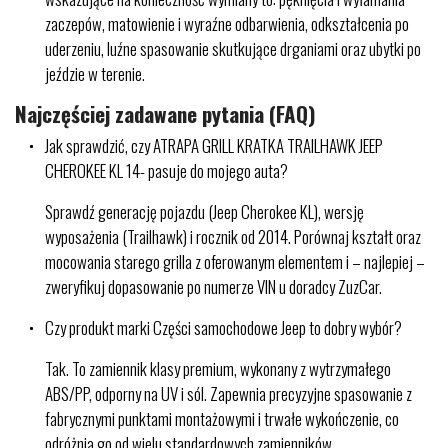
zaczepów, matowienie i wyraźne odbarwienia, odkształcenia po
uderzeniu, luźne spasowanie skutkujące drganiami oraz ubytki po
jeździe w terenie.
Najczęściej zadawane pytania (FAQ)
Jak sprawdzić, czy ATRAPA GRILL KRATKA TRAILHAWK JEEP
CHEROKEE KL 14- pasuje do mojego auta?
Sprawdź generację pojazdu (Jeep Cherokee KL), wersję
wyposażenia (Trailhawk) i rocznik od 2014. Porównaj kształt oraz
mocowania starego grilla z oferowanym elementem i – najlepiej –
zweryfikuj dopasowanie po numerze VIN u doradcy ZuzCar.
Czy produkt marki Części samochodowe Jeep to dobry wybór?
Tak. To zamiennik klasy premium, wykonany z wytrzymałego
ABS/PP, odporny na UV i sól. Zapewnia precyzyjne spasowanie z
fabrycznymi punktami montażowymi i trwałe wykończenie, co
odróżnia go od wielu standardowych zamienników.