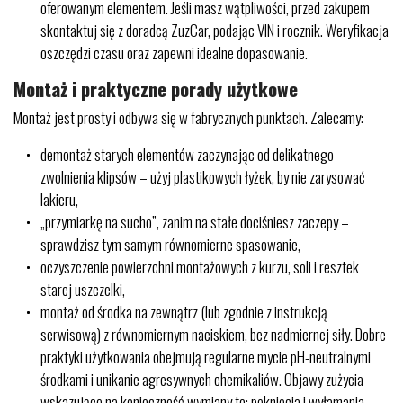
oferowanym elementem. Jeśli masz wątpliwości, przed zakupem
skontaktuj się z doradcą ZuzCar, podając VIN i rocznik. Weryfikacja
oszczędzi czasu oraz zapewni idealne dopasowanie.
Montaż i praktyczne porady użytkowe
Montaż jest prosty i odbywa się w fabrycznych punktach. Zalecamy:
demontaż starych elementów zaczynając od delikatnego
zwolnienia klipsów – użyj plastikowych łyżek, by nie zarysować
lakieru,
„przymiarkę na sucho”, zanim na stałe dociśniesz zaczepy –
sprawdzisz tym samym równomierne spasowanie,
oczyszczenie powierzchni montażowych z kurzu, soli i resztek
starej uszczelki,
montaż od środka na zewnątrz (lub zgodnie z instrukcją
serwisową) z równomiernym naciskiem, bez nadmiernej siły. Dobre
praktyki użytkowania obejmują regularne mycie pH-neutralnymi
środkami i unikanie agresywnych chemikaliów. Objawy zużycia
wskazujące na konieczność wymiany to: pęknięcia i wyłamania