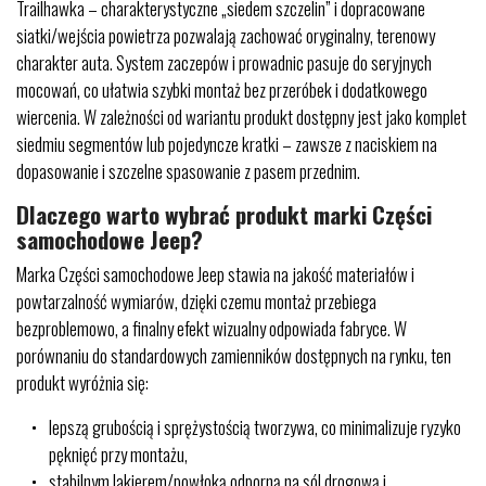
Trailhawka – charakterystyczne „siedem szczelin” i dopracowane
siatki/wejścia powietrza pozwalają zachować oryginalny, terenowy
charakter auta. System zaczepów i prowadnic pasuje do seryjnych
mocowań, co ułatwia szybki montaż bez przeróbek i dodatkowego
wiercenia. W zależności od wariantu produkt dostępny jest jako komplet
siedmiu segmentów lub pojedyncze kratki – zawsze z naciskiem na
dopasowanie i szczelne spasowanie z pasem przednim.
Dlaczego warto wybrać produkt marki Części
samochodowe Jeep?
Marka Części samochodowe Jeep stawia na jakość materiałów i
powtarzalność wymiarów, dzięki czemu montaż przebiega
bezproblemowo, a finalny efekt wizualny odpowiada fabryce. W
porównaniu do standardowych zamienników dostępnych na rynku, ten
produkt wyróżnia się:
lepszą grubością i sprężystością tworzywa, co minimalizuje ryzyko
pęknięć przy montażu,
stabilnym lakierem/powłoką odporną na sól drogową i