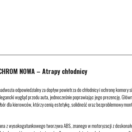
CHROM NOWA – Atrapy chłodnicy
wozia odpowiedzialny za dopływ powietrza do chłodnicy i ochronę komory si
gancki wygląd przodu auta, jednocześnie poprawiając jego prezencję. Główn
ybór dla kierowców, którzy cenią estetykę, solidność oraz bezproblemowy mo
na z wysokogatunkowego tworzywa ABS, znanego w motoryzacji z doskonałej 