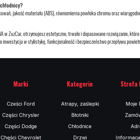
 chłodnicy?
owań, jakość materiału (ABS), równomierna powłoka chromu oraz wiarygodne 
zCar, otrzymujesz estetyczne, trwałe i dopasowane rozwiązanie, które szy
 inwestycja w stylistykę, funkcjonalność i bezpieczeństwo przepływu powietr
Marki
Kategorie
Strefa 
Cześci Ford
Atrapy, zaślepki
Moje 
Części Chrysler
Błotniki
Zamów
Części Dodge
Chłodnice
Adr
Chęści Chevrolet
Drzwi
Informacj