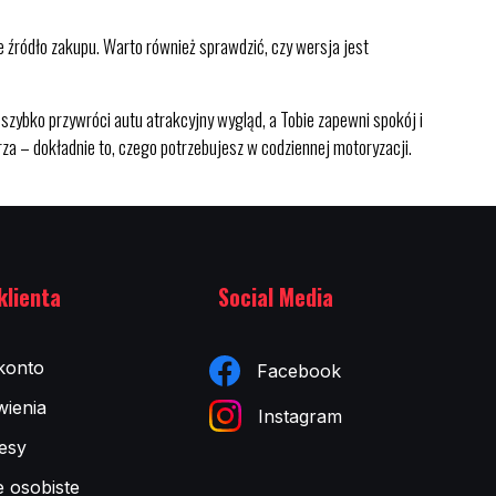
źródło zakupu. Warto również sprawdzić, czy wersja jest
bko przywróci autu atrakcyjny wygląd, a Tobie zapewni spokój i
za – dokładnie to, czego potrzebujesz w codziennej motoryzacji.
klienta
Social Media
konto
Facebook
ienia
Instagram
esy
e osobiste