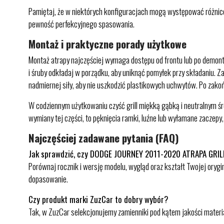
Pamiętaj, że w niektórych konfiguracjach mogą występować różnice,
pewność perfekcyjnego spasowania.
Montaż i praktyczne porady użytkowe
Montaż atrapy najczęściej wymaga dostępu od frontu lub po demonta
i śruby odkładaj w porządku, aby uniknąć pomyłek przy składaniu. Za
nadmiernej siły, aby nie uszkodzić plastikowych uchwytów. Po zakoń
W codziennym użytkowaniu czyść grill miękką gąbką i neutralnym ś
wymiany tej części, to pęknięcia ramki, luźne lub wyłamane zaczep
Najczęściej zadawane pytania (FAQ)
Jak sprawdzić, czy DODGE JOURNEY 2011-2020 ATRAPA GRI
Porównaj rocznik i wersję modelu, wygląd oraz kształt Twojej orygi
dopasowanie.
Czy produkt marki ZuzCar to dobry wybór?
Tak, w ZuzCar selekcjonujemy zamienniki pod kątem jakości materia