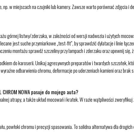
 np. w miejscach na czujniki lub kamery. Zawsze warto porównać zdjęcia i d
żu górnej listwy/zderzaka, w zależności od wersji nadwozia i użytych mocowa
lecane jest suche przymiarkowe „test-fit”, by sprawdzić dylatacje i linie łącz
czeniu montażu sprawdź szczeliny przy lampach i zderzaku oraz upewnij się, że
rodkiem do karoserii. Unikaj agresywnych preparatów i twardych szczotek, k
y, wyraźne odbarwienia chromu, deformacje po uderzeniach kamieni oraz brak 
LL CHROM NOWA pasuje do mojego auta?
nalnej atrapy, a także układ mocowań i kratek. W razie wątpliwości zweryfiku
łu, powłoki chromu i precyzji spasowania. To solidna alternatywa dla drogich