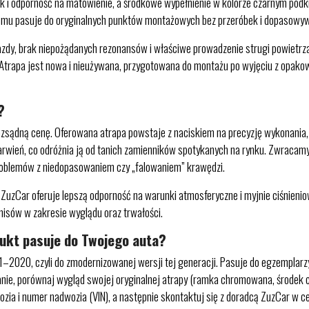
 i odporność na matowienie, a środkowe wypełnienie w kolorze czarnym podkr
emu pasuje do oryginalnych punktów montażowych bez przeróbek i dopasowywa
dy, brak niepożądanych rezonansów i właściwe prowadzenie strugi powietrza 
. Atrapa jest nowa i nieużywana, przygotowana do montażu po wyjęciu z opakow
?
zsądną cenę. Oferowana atrapa powstaje z naciskiem na precyzję wykonania, 
rwień, co odróżnia ją od tanich zamienników spotykanych na rynku. Zwracam
roblemów z niedopasowaniem czy „falowaniem” krawędzi.
zCar oferuje lepszą odporność na warunki atmosferyczne i myjnie ciśnieniow
misów w zakresie wyglądu oraz trwałości.
dukt pasuje do Twojego auta?
1–2020, czyli do zmodernizowanej wersji tej generacji. Pasuje do egzemplar
anie, porównaj wygląd swojej oryginalnej atrapy (ramka chromowana, środek 
zia i numer nadwozia (VIN), a następnie skontaktuj się z doradcą ZuzCar w cel