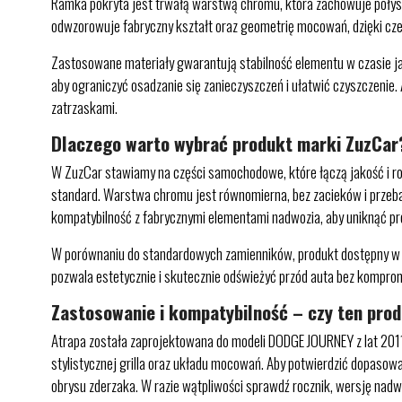
Ramka pokryta jest trwałą warstwą chromu, która zachowuje połysk
odwzorowuje fabryczny kształt oraz geometrię mocowań, dzięki cz
Zastosowane materiały gwarantują stabilność elementu w czasie jaz
aby ograniczyć osadzanie się zanieczyszczeń i ułatwić czyszczenie
zatrzaskami.
Dlaczego warto wybrać produkt marki ZuzCar
W ZuzCar stawiamy na części samochodowe, które łączą jakość i ro
standard. Warstwa chromu jest równomierna, bez zacieków i przeba
kompatybilność z fabrycznymi elementami nadwozia, aby uniknąć p
W porównaniu do standardowych zamienników, produkt dostępny w Zu
pozwala estetycznie i skutecznie odświeżyć przód auta bez kompro
Zastosowanie i kompatybilność – czy ten pro
Atrapa została zaprojektowana do modeli DODGE JOURNEY z lat 201
stylistycznej grilla oraz układu mocowań. Aby potwierdzić dopasow
obrysu zderzaka. W razie wątpliwości sprawdź rocznik, wersję nadwo