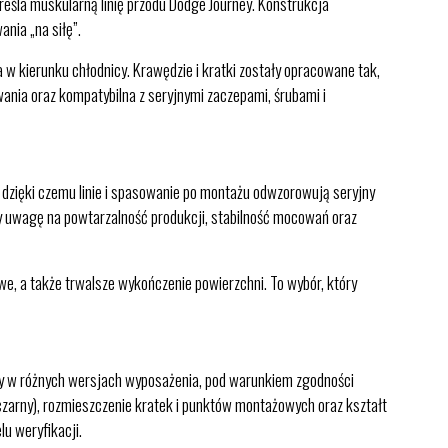
eśla muskularną linię przodu Dodge Journey. Konstrukcja
nia „na siłę”.
w kierunku chłodnicy. Krawędzie i kratki zostały opracowane tak,
ania oraz kompatybilna z seryjnymi zaczepami, śrubami i
dzięki czemu linie i spasowanie po montażu odwzorowują seryjny
y uwagę na powtarzalność produkcji, stabilność mocowań oraz
e, a także trwalsze wykończenie powierzchni. To wybór, który
zy w różnych wersjach wyposażenia, pod warunkiem zgodności
czarny), rozmieszczenie kratek i punktów montażowych oraz kształt
u weryfikacji.