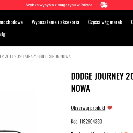
Szybka wysyłka z magazynu w Polsce.
samochodowe
Wyposażenie i akcesoria
Części w/g marek
O
elgi
EY 2011-2020 ATRAPA GRILL CHROM NOWA
DODGE JOURNEY 2
NOWA
Obserwuj produkt
Kod
1192904380
: