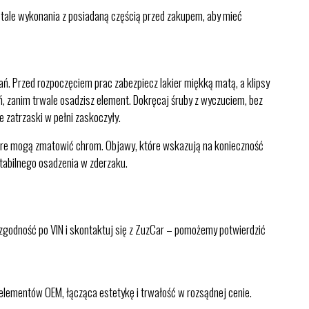
etale wykonania z posiadaną częścią przed zakupem, aby mieć
ń. Przed rozpoczęciem prac zabezpiecz lakier miękką matą, a klipsy
eń, zanim trwale osadzisz element. Dokręcaj śruby z wyczuciem, bez
 zatrzaski w pełni zaskoczyły.
tóre mogą zmatowić chrom. Objawy, które wskazują na konieczność
stabilnego osadzenia w zderzaku.
j zgodność po VIN i skontaktuj się z ZuzCar – pomożemy potwierdzić
 elementów OEM, łącząca estetykę i trwałość w rozsądnej cenie.