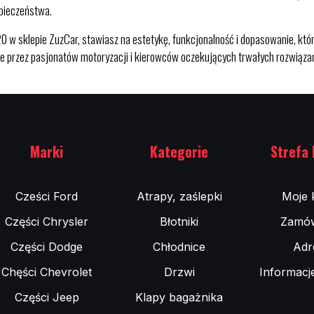
pieczeństwa.
 sklepie ZuzCar, stawiasz na estetykę, funkcjonalność i dopasowanie, któr
ne przez pasjonatów motoryzacji i kierowców oczekujących trwałych rozwiąza
Marki
Kategorie
Strefa 
Cześci Ford
Atrapy, zaślepki
Moje 
Części Chrysler
Błotniki
Zamów
Części Dodge
Chłodnice
Adr
Chęści Chevrolet
Drzwi
Informacj
Części Jeep
Klapy bagażnika