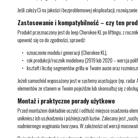
Jeśli zależy Ci na jakości i bezproblemowej eksploatacji, rozwiąz
Zastosowanie i kompatybilność – czy ten pro
Produkt przeznaczony jest do Jeep Cherokee KL po liftingu, z ro
upewnić się co do zgodności, sprawdź:
oznaczenie modelu i generacji (Cherokee KL),
rok produkcji/rocznik modelowy (2019 lub 2020 – wersja polif
kształt i liczbę segmentów grilla w Twoim aucie oraz rozmiesz
Jeżeli samochód wyposażony jest w systemy asystujące (np. radar AC
elementów ze stanem w Twoim pojeździe lub skonsultuj się z obsłu
Montaż i praktyczne porady użytkowe
Przed montażem dokładnie oczyść i odtłuść miejsce osadzenia elem
unikniesz ich uszkodzenia i późniejszych luzów. Zalecany jest „su
nadmiernego wyginania tworzywa. W zależności od wersji mocowań w