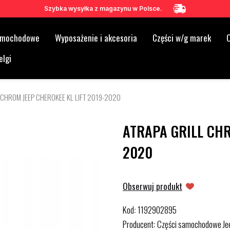
Szybka wysyłka z magazynu w Polsce.
samochodowe
Wyposażenie i akcesoria
Części w/g marek
O
elgi
 CHROM JEEP CHEROKEE KL LIFT 2019-2020
ATRAPA GRILL CHR
2020
Obserwuj produkt
Kod
1192902895
:
Producent
Części samochodowe Je
: