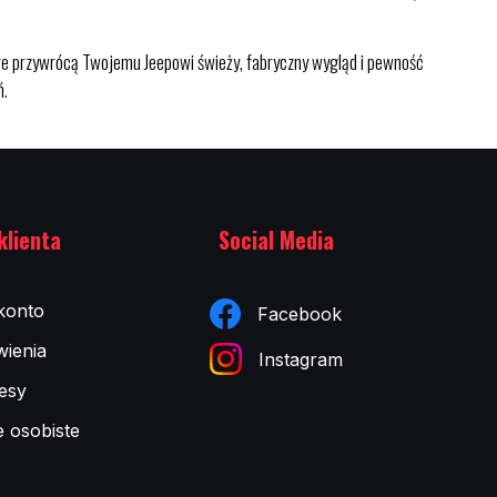
e przywrócą Twojemu Jeepowi świeży, fabryczny wygląd i pewność
ń.
klienta
Social Media
konto
Facebook
ienia
Instagram
esy
e osobiste