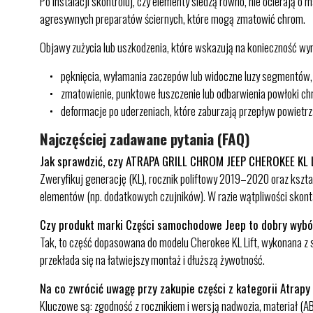
Po instalacji skontroluj, czy elementy siedzą równo, nie ocierają o
agresywnych preparatów ściernych, które mogą zmatowić chrom.
Objawy zużycia lub uszkodzenia, które wskazują na konieczność wy
pęknięcia, wyłamania zaczepów lub widoczne luzy segmentów,
zmatowienie, punktowe łuszczenie lub odbarwienia powłoki c
deformacje po uderzeniach, które zaburzają przepływ powietrza
Najczęściej zadawane pytania (FAQ)
Jak sprawdzić, czy ATRAPA GRILL CHROM JEEP CHEROKEE KL 
Zweryfikuj generację (KL), rocznik poliftowy 2019–2020 oraz kszt
elementów (np. dodatkowych czujników). W razie wątpliwości skonta
Czy produkt marki Części samochodowe Jeep to dobry wyb
Tak, to część dopasowana do modelu Cherokee KL Lift, wykonana z 
przekłada się na łatwiejszy montaż i dłuższą żywotność.
Na co zwrócić uwagę przy zakupie części z kategorii Atrapy
Kluczowe są: zgodność z rocznikiem i wersją nadwozia, materiał (