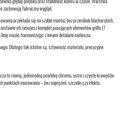
wnia głębię połysku oraz stabilność koloru w czasie. Warstwa
go zachowują fabryczny wygląd.
owania przekłada się na szybki montaż bez przeróbek blacharskich,
 zestawie otrzymujesz komplet pasujących elementów grilla (7
linię maski, harmonizując z innymi detalami nadwozia.
wego. Dlatego tak istotne są: sztywność materiału, precyzyjne
za to równą, jednorodną powłokę chromu, ostre i czyste krawędzie
ych punktach mocowania – bez naprężeń, szczelin czy efektu