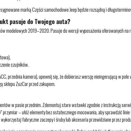
anie sygnowane marką Części samochodowe Jeep będzie rozsądną i długotermin
dukt pasuje do Twojego auta?
czników modelowych 2019–2020. Pasuje do wersji wyposażenia oferowanych na
towa),
czenie czujników.
C, przednia kamera), upewnij się, że dobierasz wersję nieingerującą w pole w
gą sklepu ZuzCar przed zakupem.
entów w pasie przednim. Zdemontuj stare wstawki zgodnie z instrukcją serwi
chy” przymiar – ułóż elementy bez ostatecznego mocowania, aby sprawdzić lini
ykorzystaj fabryczne zaczepy i śruby lub akcesoria przewidziane przez produ