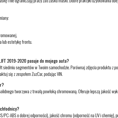
 maskę i nie ograniczają pracy zatrzasku maski. Dobre praktyki użytkowania ob
miany:
hromowanej,
 lub estetykę frontu.
LIFT 2019-2020 pasuje do mojego auta?
ałt siedmiu segmentów w Twoim samochodzie. Porównaj zdjęcia produktu z po
ktuj się z zespołem ZuzCar, podając VIN.
ór?
solidnego tworzywa z trwałą powłoką chromowaną. Oferuje lepszą jakość wyk
 chłodnicy?
ABS/PC-ABS o dobrej odporności), jakość chromu (odporność na UV i chemię), 