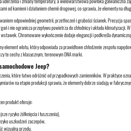
derzenia i zmiany temperatury, a wielowarstwowa powłoka galwaniczna zape
mi od kamieni i działaniem chemii drogowej, co sprawia, że elementy na dłu
aniem odpowiedniej geometrii, przetłoczeń i grubości ścianek. Precyzja spas
ń i nie ogranicza przepływu powietrza do chłodnicy i układu klimatyzacji. W
h wstawek. Chromowane wykończenie dodaje elegancji i podkreśla dynamiczną 
onalny element wlotu, który odpowiada za prawidłowe chłodzenie zespołu napędo
czy te cechy z klasycznym, terenowym DNA marki.
i samochodowe Jeep?
zenia, które łatwo odróżnić od przypadkowych zamienników. W praktyce oznac
wymiarów na etapie produkcji sprawia, że elementy dobrze siadają w fabryczn
n produkt oferuje:
ze ryzyko żółknięcia i łuszczenia),
ryzyko uszkodzeń zaczepów,
ść wizualną przodu.