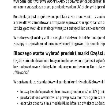
wytrzymałego tworzywa ABS/PC-ABS o podwyższonej odporności na u
ochronna zabezpiecza przed promieniowaniem UV, drobnymi odpryska
Konstrukcja jest projektowana pod fabryczne mocowania – z zachow
a prawidłowo zamontowana atrapa nie wprowadza niepożądanych drga
sztuk), gotowych do instalacji w miejsce zużytych lub uszkodzonyc
W motoryzacji solidny grill to nie tylko estetyka. To także funkcj
zaczepy oraz powłoka odporna na warunki drogowe. Ten komplet łą
Dlaczego warto wybrać produkt marki Częśc
Części samochodowe Jeep to synonim dopasowania i jakości wykońc
bez nadlewek oraz stabilny kolor odporny na matowienie. Kontrola 
„falowania”.
W porównaniu ze standardowymi zamiennikami niskobudżetowymi, te
lepszą trwałość powłoki chromowanej i odporność na UV (mniejs
powtarzalność wymiarów, co przyspiesza montaż i ogranicza 
estetykę zgodną z linią modelu KL po lifcie, co zwiększa spójno