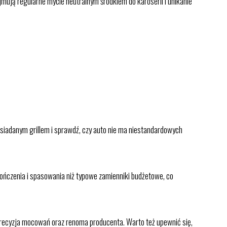
ejmują regularne mycie neutralnym środkiem do karoserii i unikanie
siadanym grillem i sprawdź, czy auto nie ma niestandardowych
ończenia i spasowania niż typowe zamienniki budżetowe, co
precyzja mocowań oraz renoma producenta. Warto też upewnić się,