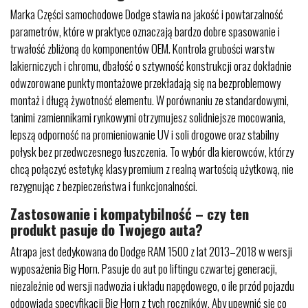
Marka Części samochodowe Dodge stawia na jakość i powtarzalność
parametrów, które w praktyce oznaczają bardzo dobre spasowanie i
trwałość zbliżoną do komponentów OEM. Kontrola grubości warstw
lakierniczych i chromu, dbałość o sztywność konstrukcji oraz dokładnie
odwzorowane punkty montażowe przekładają się na bezproblemowy
montaż i długą żywotność elementu. W porównaniu ze standardowymi,
tanimi zamiennikami rynkowymi otrzymujesz solidniejsze mocowania,
lepszą odporność na promieniowanie UV i soli drogowe oraz stabilny
połysk bez przedwczesnego łuszczenia. To wybór dla kierowców, którzy
chcą połączyć estetykę klasy premium z realną wartością użytkową, nie
rezygnując z bezpieczeństwa i funkcjonalności.
Zastosowanie i kompatybilność – czy ten
produkt pasuje do Twojego auta?
Atrapa jest dedykowana do Dodge RAM 1500 z lat 2013–2018 w wersji
wyposażenia Big Horn. Pasuje do aut po liftingu czwartej generacji,
niezależnie od wersji nadwozia i układu napędowego, o ile przód pojazdu
odpowiada specyfikacji Big Horn z tych roczników. Aby upewnić się co