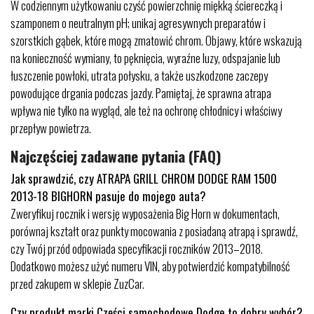
W codziennym użytkowaniu czyść powierzchnię miękką ściereczką i
szamponem o neutralnym pH; unikaj agresywnych preparatów i
szorstkich gąbek, które mogą zmatowić chrom. Objawy, które wskazują
na konieczność wymiany, to pęknięcia, wyraźne luzy, odspajanie lub
łuszczenie powłoki, utrata połysku, a także uszkodzone zaczepy
powodujące drgania podczas jazdy. Pamiętaj, że sprawna atrapa
wpływa nie tylko na wygląd, ale też na ochronę chłodnicy i właściwy
przepływ powietrza.
Najczęściej zadawane pytania (FAQ)
Jak sprawdzić, czy ATRAPA GRILL CHROM DODGE RAM 1500
2013-18 BIGHORN pasuje do mojego auta?
Zweryfikuj rocznik i wersję wyposażenia Big Horn w dokumentach,
porównaj kształt oraz punkty mocowania z posiadaną atrapą i sprawdź,
czy Twój przód odpowiada specyfikacji roczników 2013–2018.
Dodatkowo możesz użyć numeru VIN, aby potwierdzić kompatybilność
przed zakupem w sklepie ZuzCar.
Czy produkt marki Części samochodowe Dodge to dobry wybór?