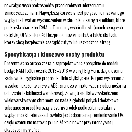
newralgicznych podzespołów przed drobnymi uderzeniami i
zanieczyszczeniami. Największą korzyścią jest połączenie masywnego
wyglądu z trwałym wykończeniem w chromie i czarnym środkiem, które
podkreśla charakter RAM-a. To idealny wybór dla właścicieli ceniących
estetykę OEM, solidność i bezproblemowy montaż, a także dla tych,
którzy chcą bezpiecznie zastąpić zużytą lub uszkodzoną atrapę.
Specyfikacja i kluczowe cechy produktu
Prezentowana atrapa została zaprojektowana specjalnie do modeli
Dodge RAM 1500 rocznik 2013–2018 w wersji Big Horn, dzięki czemu
zachowuje oryginalne proporcje i linie stylistyczne. Korpus wykonano z
wysokiej jakości tworzywa ABS, znanego w motoryzacji z odporności na
uderzenia i stabilności wymiarowej. Zewnętrzne listwy wykończono
wielowarstwowym chromem, co nadaje głęboki połysk i dodatkowo
zabezpiecza przed korozją, a czarny środek podkreśla muskularny
wygląd maski i zderzaka. Powłoka jest odporna na promieniowanie UV,
dzięki czemu nie matowieje i nie żółknie nawet przy intensywnej
ekspozycji na słońce.