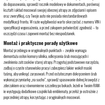
do dopasowania, sprawdź rocznik modelowy w dokumentach, porównaj
kształt i układ mocowań swojej obecnej atrapy ze zdjęciami i opisem
oraz zweryfikuj, czy Twoje auto nie posiada niestandardowych
modyfikacji frontu. W razie wątpliwości warto skorzystać z numeru VIN i
specyfikacji wyposażenia, a przed zakupem potwierdzić zgodność – to
oszczędzi czasu i zapewni montaż bez niespodzianek.
Montaż i praktyczne porady użytkowe
Montaż przebiega w oryginalnych punktach – zwykle wymaga
demontażu osłon komory silnika, odkręcenia śrub mocujących i
zwolnienia zatrzasków starej atrapy. Przygotuj podstawowe narzędzia,
zadbaj o czyste stanowisko pracy i zabezpiecz lakier wokół maski
taśmą, aby uniknąć zarysowań. Przed ostatecznym dokręceniem śrub
wykonaj przymiarkę „na sucho”, sprawdź spasowanie dolnej krawędzi z
zderzakiem oraz równomierne szczeliny po bokach. Jeżeli w Twoim RAM-
ie występują dodatkowe czujniki lub emblematy, przełóż je ostrożnie z
poprzedniej atrapy, korzystając z oryginalnych mocowań.